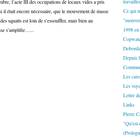
travaille
mbre, l’acte III des occupations de locaux vides a pris
Ce qui n
si il était encore nécessaire, que le mouvement de masse
"mouvem
des squatts est loin de s’essouffler, mais bien au
1998 en
sse s’amplifie…...
Copwat
Debordi
Depuis l
Commun
Les caiss
Les voy
Lettre d
Links
Pierre C
"Qu'est-
(Prologu