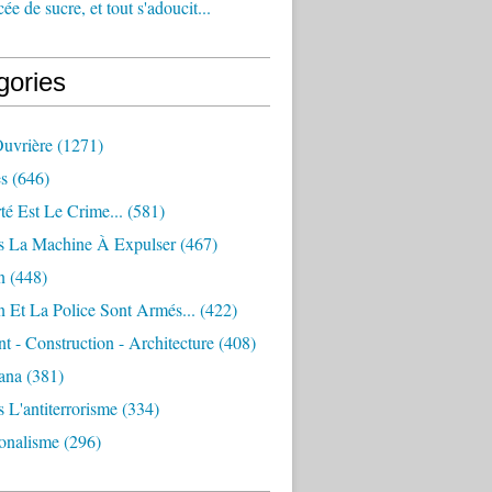
e de sucre, et tout s'adoucit...
gories
Ouvrière
(1271)
s
(646)
té Est Le Crime...
(581)
s La Machine À Expulser
(467)
n
(448)
 Et La Police Sont Armés...
(422)
 - Construction - Architecture
(408)
ana
(381)
 L'antiterrorisme
(334)
ionalisme
(296)