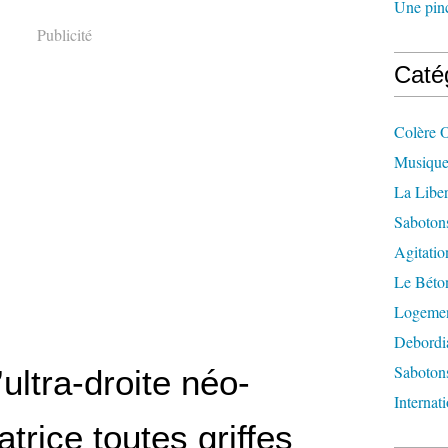
Une pincé
Publicité
Caté
Colère 
Musique
La Liber
Saboton
Agitatio
Le Béton
Logement
Debordi
Sabotons
’ultra-droite néo-
Internat
trice toutes griffes