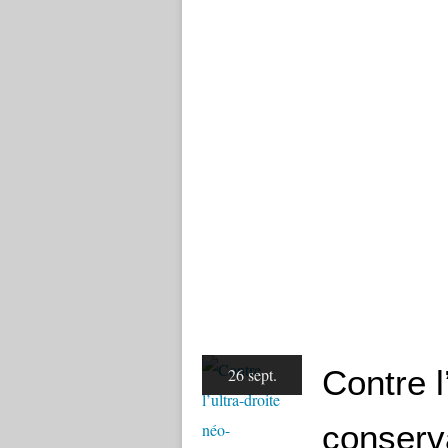
Contre l
26 sept.
conserva