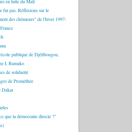
urs en lutte du Mali
e fut pas. Réflexions sur le
ent des chômeurs" de l'hiver 1997-
 France
ch
ana
'école publique de Djélibougou,
e I, Bamako
es de solidarité
ages de Prométhée
e Dakar
arles
ce que la démocratie directe ?"
e)