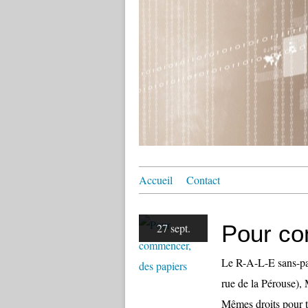
Accueil
Contact
Pour co
27 sept.
Le R-A-L-E sans-pap
rue de la Pérouse), 
Mêmes droits pour to