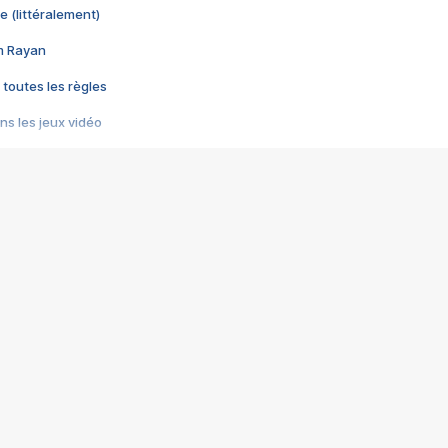
e (littéralement)
im Rayan
 toutes les règles
s les jeux vidéo
us choquant de Rockstar ? - Le scandale BULLY
e plus moche de Steam
du RÊVE tourne au CAUCHEMAR
pendant 8 heures
it… à tort
umiliés par un jeu vidéo
ire - Final Fantasy 8
ti un empire - Age of Empires
story DOFUS