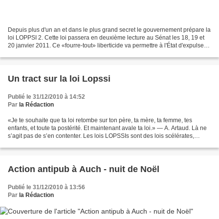
Depuis plus d'un an et dans le plus grand secret le gouvernement prépare la
loi LOPPSI 2. Cette loi passera en deuxième lecture au Sénat les 18, 19 et
20 janvier 2011. Ce «fourre-tout» liberticide va permettre à l'État d'expulser
arbitrairement les occupants...
Un tract sur la loi Lopssi
Publié le 31/12/2010 à 14:52
Par
la Rédaction
«Je te souhaite que ta loi retombe sur ton père, ta mère, ta femme, tes
enfants, et toute ta postérité. Et maintenant avale ta loi.» — A. Artaud. Là ne
s’agit pas de s’en contenter. Les lois LOPSSIs sont des lois scélérates,
certes, mais elles s’attaquent...
Action antipub à Auch - nuit de Noël
Publié le 31/12/2010 à 13:56
Par
la Rédaction