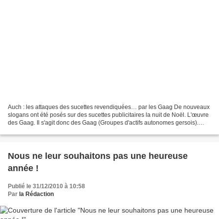
Auch : les attaques des sucettes revendiquées… par les Gaag De nouveaux
slogans ont été posés sur des sucettes publicitaires la nuit de Noël. L'œuvre
des Gaag. Il s'agit donc des Gaag (Groupes d'actifs autonomes gersois).
Dans la nuit de Noël, les membres...
Nous ne leur souhaitons pas une heureuse
année !
Publié le 31/12/2010 à 10:58
Par
la Rédaction