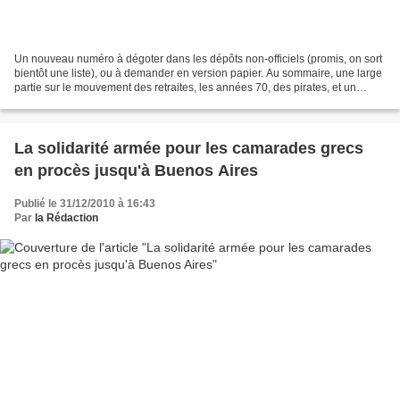
Un nouveau numéro à dégoter dans les dépôts non-officiels (promis, on sort
bientôt une liste), ou à demander en version papier. Au sommaire, une large
partie sur le mouvement des retraites, les années 70, des pirates, et un
retour à saintNazaire. C’est...
La solidarité armée pour les camarades grecs
en procès jusqu'à Buenos Aires
Publié le 31/12/2010 à 16:43
Par
la Rédaction