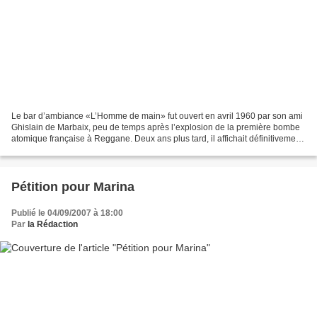
Le bar d’ambiance «L’Homme de main» fut ouvert en avril 1960 par son ami
Ghislain de Marbaix, peu de temps après l’explosion de la première bombe
atomique française à Reggane. Deux ans plus tard, il affichait définitivement
sur sa devanture : «Fermé pour...
Pétition pour Marina
Publié le 04/09/2007 à 18:00
Par
la Rédaction