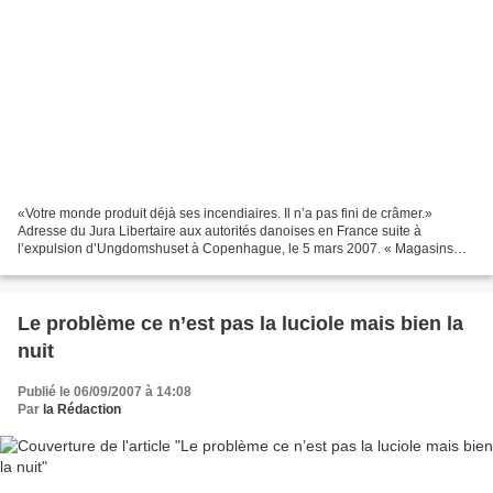
«Votre monde produit déjà ses incendiaires. Il n’a pas fini de crâmer.»
Adresse du Jura Libertaire aux autorités danoises en France suite à
l’expulsion d’Ungdomshuset à Copenhague, le 5 mars 2007. « Magasins
brûlés et pillés, barricades, jets de pavés...
Le problème ce n’est pas la luciole mais bien la
nuit
Publié le 06/09/2007 à 14:08
Par
la Rédaction