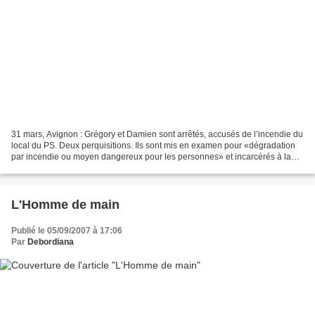
31 mars, Avignon : Grégory et Damien sont arrêtés, accusés de l’incendie du
local du PS. Deux perquisitions. Ils sont mis en examen pour «dégradation
par incendie ou moyen dangereux pour les personnes» et incarcérés à la
prison du Pontet. Le 1er mai,...
L'Homme de main
Publié le 05/09/2007 à 17:06
Par
Debordiana