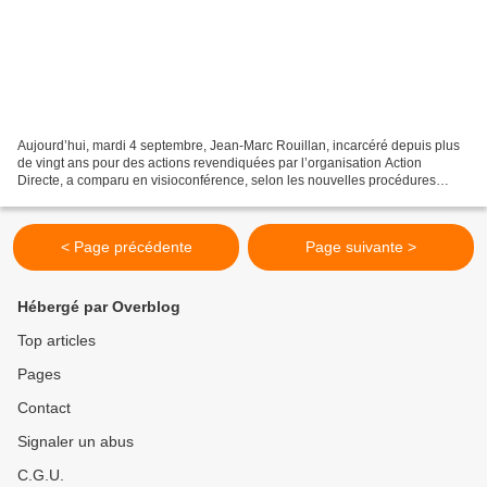
Aujourd’hui, mardi 4 septembre, Jean-Marc Rouillan, incarcéré depuis plus
de vingt ans pour des actions revendiquées par l’organisation Action
Directe, a comparu en visioconférence, selon les nouvelles procédures
d’exception en vigueur, pour une demande...
< Page précédente
Page suivante >
Hébergé par Overblog
Top articles
Pages
Contact
Signaler un abus
C.G.U.