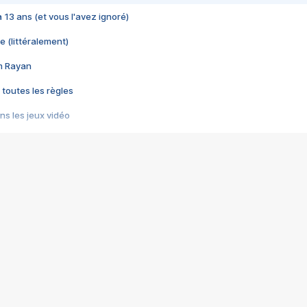
 a 13 ans (et vous l'avez ignoré)
e (littéralement)
im Rayan
 toutes les règles
s les jeux vidéo
us choquant de Rockstar ? - Le scandale BULLY
e plus moche de Steam
du RÊVE tourne au CAUCHEMAR
pendant 8 heures
it… à tort
umiliés par un jeu vidéo
ire - Final Fantasy 8