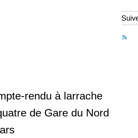
Suiv
mpte-rendu à larrache
 quatre de Gare du Nord
ars