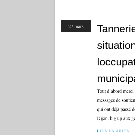
Tannerie
27 mars
situatio
loccupa
municip
Tout d’abord merci 
messages de soutien
qui ont déjà passé de
Dijon, big up aux ge
LIRE LA SUITE