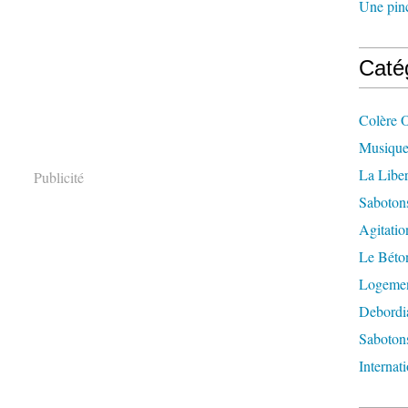
Une pincé
Caté
Colère 
Musique
La Liber
Publicité
Saboton
Agitatio
Le Béton
Logement
Debordi
Sabotons
Internat