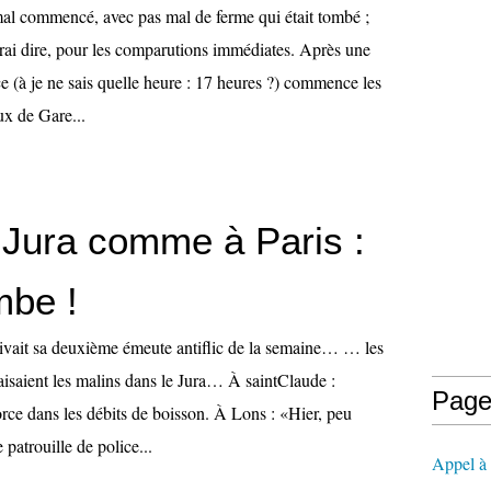
mal commencé, avec pas mal de ferme qui était tombé ;
vrai dire, pour les comparutions immédiates. Après une
e (à je ne sais quelle heure : 17 heures ?) commence les
x de Gare...
 Jura comme à Paris :
be !
ivait sa deuxième émeute antiflic de la semaine… … les
aisaient les malins dans le Jura… À saintClaude :
Page
rce dans les débits de boisson. À Lons : «Hier, peu
 patrouille de police...
Appel à l