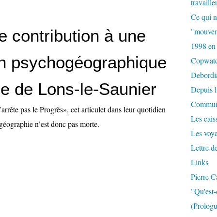
travaille
Ce qui n
e contribution à une
"mouvem
1998 en
ion psychogéographique
Copwat
Debordi
lle de Lons-le-Saunier
Depuis l
Commun
arrête pas le Progrès», cet articulet dans leur quotidien
Les caiss
géographie n’est donc pas morte.
Les voy
Lettre d
Links
Pierre C
"Qu'est-
(Prologu