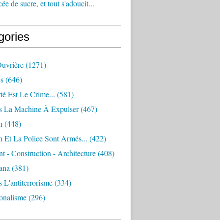
e de sucre, et tout s'adoucit...
gories
Ouvrière
(1271)
s
(646)
té Est Le Crime...
(581)
s La Machine À Expulser
(467)
n
(448)
 Et La Police Sont Armés...
(422)
 - Construction - Architecture
(408)
ana
(381)
 L'antiterrorisme
(334)
ionalisme
(296)