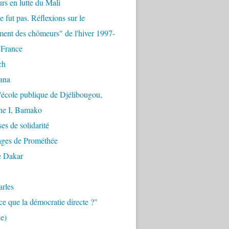
urs en lutte du Mali
e fut pas. Réflexions sur le
ent des chômeurs" de l'hiver 1997-
 France
ch
ana
'école publique de Djélibougou,
e I, Bamako
es de solidarité
ages de Prométhée
e Dakar
arles
ce que la démocratie directe ?"
e)