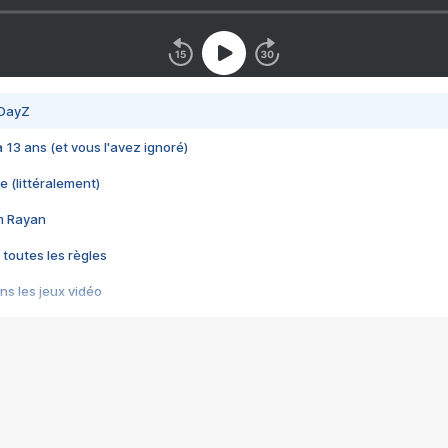
 DayZ
 a 13 ans (et vous l'avez ignoré)
e (littéralement)
im Rayan
 toutes les règles
s les jeux vidéo
us choquant de Rockstar ? - Le scandale BULLY
e plus moche de Steam
du RÊVE tourne au CAUCHEMAR
pendant 8 heures