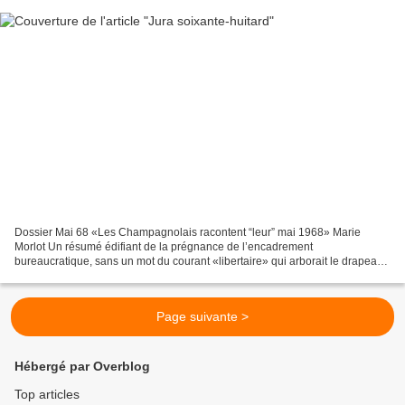
Dossier Mai 68 «Les Champagnolais racontent “leur” mai 1968» Marie
Morlot Un résumé édifiant de la prégnance de l’encadrement
bureaucratique, sans un mot du courant «libertaire» qui arborait le drapeau
noir sur le bastion des sociaux-traîtres : «Mai 68...
Page suivante >
Hébergé par Overblog
Top articles