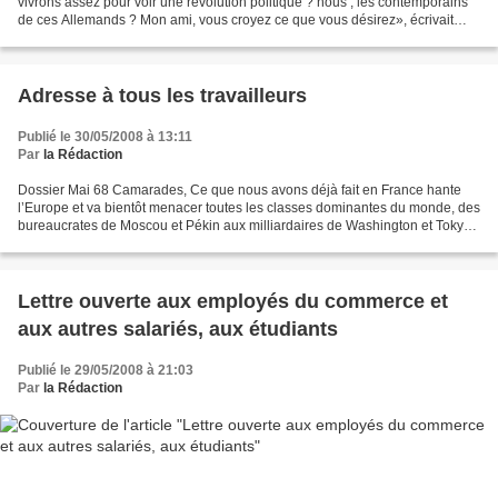
vivrons assez pour voir une révolution politique ? nous , les contemporains
de ces Allemands ? Mon ami, vous croyez ce que vous désirez», écrivait
Arnold Ruge à Marx, en mars 1844 ;...
Adresse à tous les travailleurs
Publié le 30/05/2008 à 13:11
Par
la Rédaction
Dossier Mai 68 Camarades, Ce que nous avons déjà fait en France hante
l’Europe et va bientôt menacer toutes les classes dominantes du monde, des
bureaucrates de Moscou et Pékin aux milliardaires de Washington et Tokyo.
Comme nous avons fait danser Paris,...
Lettre ouverte aux employés du commerce et
aux autres salariés, aux étudiants
Publié le 29/05/2008 à 21:03
Par
la Rédaction