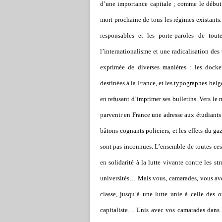
d’une importance capitale ; comme le début
mort prochaine de tous les régimes existants.
responsables et les porte-paroles de tou
l
’
internationalisme et une radicalisation des 
exprimée de diverses manières : les dock
destinées à la France, et les typographes bel
en refusant d
’
imprimer ses bulletins. Vers le
parvenir en France une adresse aux étudiants e
bâtons cognants policiers, et les effets du ga
sont pas inconnues. L
’
ensemble de toutes ce
en solidarité à la lutte vivante contre les s
universités… Mais vous, camarades, vous avez
classe, jusqu
’
à une lutte unie à celle des ou
capitaliste… Unis avec vos camarades dans l