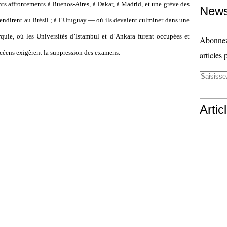
ents affrontements à Buenos-Aires, à Dakar, à Madrid, et une grève des
News
endirent au Brésil ; à l
’
Uruguay — où ils devaient culminer dans une
quie, où les Universités d
’
Istambul et d
’
Ankara furent occupées et
Abonnez-
céens exigèrent la suppression des examens.
articles 
Artic