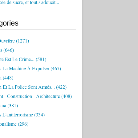
e de sucre, et tout s'adoucit...
gories
Ouvrière
(1271)
s
(646)
té Est Le Crime...
(581)
s La Machine À Expulser
(467)
n
(448)
 Et La Police Sont Armés...
(422)
 - Construction - Architecture
(408)
ana
(381)
 L'antiterrorisme
(334)
ionalisme
(296)