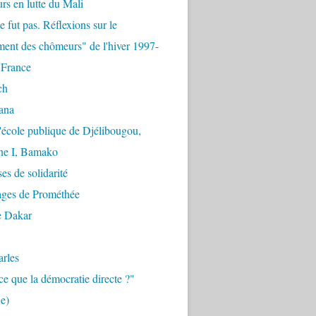
urs en lutte du Mali
e fut pas. Réflexions sur le
ent des chômeurs" de l'hiver 1997-
 France
ch
ana
'école publique de Djélibougou,
e I, Bamako
es de solidarité
ages de Prométhée
e Dakar
arles
ce que la démocratie directe ?"
e)