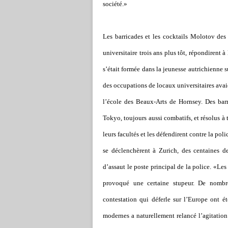
société.»
Les barricades et les cocktails Molotov des
universitaire trois ans plus tôt, répondirent 
s
’
était formée dans la jeunesse autrichienne 
des occupations de locaux universitaires avai
l
’
école des Beaux-Arts de Hornsey. Des barr
Tokyo, toujours aussi combatifs, et résolus à 
leurs facultés et les défendirent contre la pol
se déclenchèrent à Zurich, des centaines d
d
’
assaut le poste principal de la police. «Le
provoqué une certaine stupeur. De nombr
contestation qui déferle sur l
’
Europe ont ét
modernes a naturellement relancé l
’
agitation