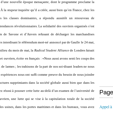
 d
’
une nouvelle époque menaçante, dont le programme proclame la
 À la stupeur inquiète qu
’
il a créée, aussi bien qu
’
en France, chez les
tes les classes dominantes, a répondu aussitôt un renouveau de
tendances révolutionnaires. La solidarité des ouvriers organisés s
’
est
ers de Savone et d
’
Anvers refusant de décharger les marchandises
ges interdisant le référendum mort-né annoncé par de Gaulle le 24 mai,
 milieu du mois de mai, la
Radical Student Alliance
de Londres faisait
t ouvriers, écrite en français : «Nous aussi avons senti les coups des
z de larmes ; les trahisons de la part de nos soi-disant leaders ne nous
s expériences nous ont suffi comme preuve du besoin de nous joindre
tructures supprimiants dans la société globale aussi bien que dans les
 réussi à pousser cette lutte au-delà d
’
un examen de l
’
université de
Page
vriers, une lutte qui se vise à la capitulation totale de la société
Appel à l
es usines, dans les portes maritimes et dans les bureaux, vous avez