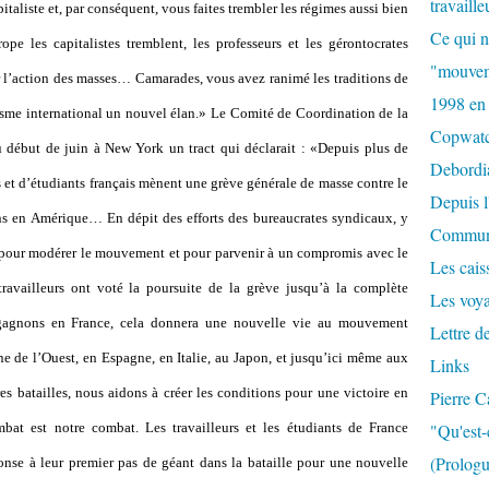
travaille
italiste et, par conséquent, vous faites trembler les régimes aussi bien
Ce qui n
ope les capitalistes tremblent, les professeurs et les gérontocrates
"mouvem
 l
’
action des masses… Camarades, vous avez ranimé les traditions de
1998 en
sme international un nouvel élan.» Le Comité de Coordination de la
Copwat
 début de juin à New York un tract qui déclarait : «Depuis plus de
Debordi
 et d
’
étudiants français mènent une grève générale de masse contre le
Depuis l
s en Amérique… En dépit des efforts des bureaucrates syndicaux, y
Commun
 pour modérer le mouvement et pour parvenir à un compromis avec le
Les caiss
travailleurs ont voté la poursuite de la grève jusqu
’
à la complète
Les voy
 gagnons en France, cela donnera une nouvelle vie au mouvement
Lettre d
ne de l
’
Ouest, en Espagne, en Italie, au Japon, et jusqu
’
ici même aux
Links
es batailles, nous aidons à créer les conditions pour une victoire en
Pierre C
at est notre combat. Les travailleurs et les étudiants de France
"Qu'est-
(Prologu
nse à leur premier pas de géant dans la bataille pour une nouvelle