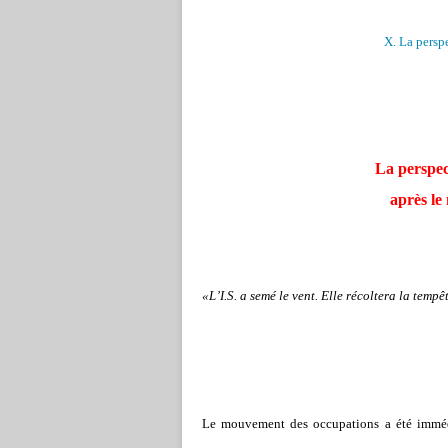
X. La persp
La perspec
après le
«L’I.S. a semé le vent. Elle récoltera la tempê
Le mouvement des occupations a été imméd