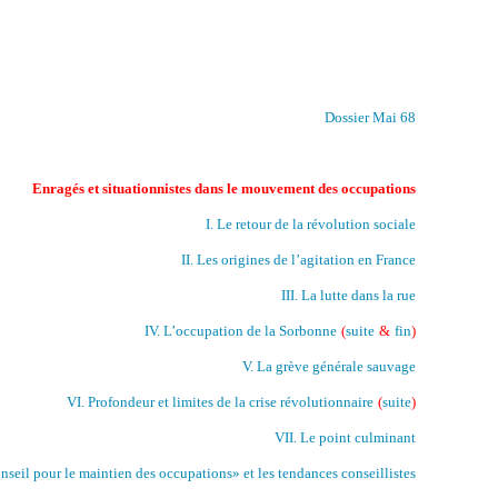
D
ossier Mai 68
Enragés et situationnistes dans le mouvement des occupations
I. Le retour de la révolution sociale
II. Les origines de l’agitation en France
III. La lutte dans la rue
IV. L’occupation de la Sorbonne
(
suite
&
fin
)
V. La grève générale sauvage
VI. Profondeur et limites de la crise révolutionnaire
(
suite
)
VII. Le point culminant
nseil pour le maintien des occupations» et les tendances conseillistes