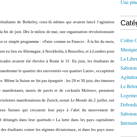
Une pincé
Caté
 étudiants de Berkeley, ceux-là mêmes qui avaient lancé l
’
agitation
à la fin de juin. Dès le milieu de mai, une organisation révolutionnaire
Colère 
sur ce simple programme : «Faire comme en France». À la fin du mois,
Musique
ent eu lieu en Allemagne, à Stockholm, à Bruxelles, et à Londres pour
La Liber
icades avaient été élevées à Rome le 31. En juin, les étudiants de
Saboton
transformer le quartier des universités «en quartier Latin», occupèrent
Agitatio
ice. Même la Suisse ne fut pas épargnée : les 29 et 30 juin, des émeutes
Le Béton
e manifestants, munis de pavés et de cocktails Molotov, prenaient
Logement
s violentes manifestations de Zurich, notait
Le Monde
du 2 juillet, ont
Debordi
eux Suisses qui croyaient leur pays à l
’
abri du mouvement de
Sabotons
é dérangés dans leur quiétude.» La lutte dans les pays capitalistes
Internat
 des étudiants contre les régimes dictatoriaux, et dans les pays sous-