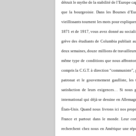
détruit le mythe de la stabilité de l
’
Europe cap
que la bourgeoisie. Dans les Bourses d
’
Eur
vieillissants tournent les mots pour expliquer
1871 et de 1917, vous avez donné au sociali
grève des étudiants de Columbia publiait au
deux semaines, douze millions de travailleurs
même type de conditions que nous affronton
compris la C.G.T. à direction “communiste”,
patronat et le gouvernement gaulliste, les 
satisfaction de leurs exigences… Si nous
international qui déjà se dessine en Allemag
États-Unis. Quand nous livrons ici nos propr
France et partout dans le monde. Leur comb
recherchent chez nous en Amérique une répo