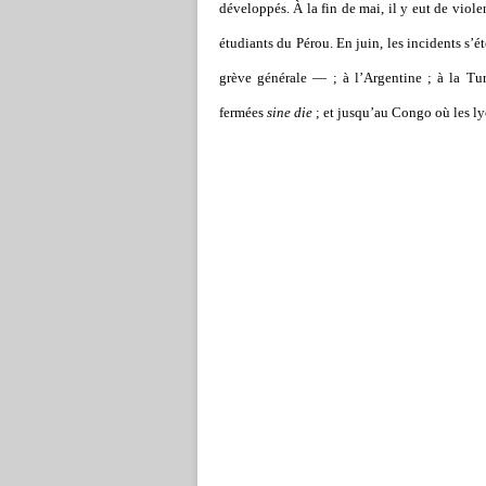
développés. À la fin de mai, il y eut de viol
étudiants du Pérou. En juin, les incidents s
’
ét
grève générale — ; à l
’
Argentine ; à la Tur
fermées
sine die
; et jusqu
’
au Congo où les ly