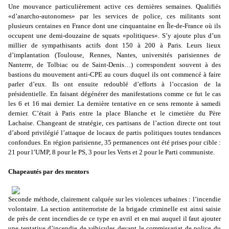
Une mouvance particulièrement active ces dernières semaines. Qualifiés
«d’anarcho-autonomes» par les services de police, ces militants sont
plusieurs centaines en France dont une cinquantaine en Île-de-France où ils
occupent une demi-douzaine de squats «politiques». S’y ajoute plus d’un
millier de sympathisants actifs dont 150 à 200 à Paris. Leurs lieux
d’implantation (Toulouse, Rennes, Nantes, universités parisiennes de
Nanterre, de Tolbiac ou de Saint-Denis…) correspondent souvent à des
bastions du mouvement anti-CPE au cours duquel ils ont commencé à faire
parler d’eux. Ils ont ensuite redoublé d’efforts à l’occasion de la
présidentielle. En faisant dégénérer des manifestations comme ce fut le cas
les 6 et 16 mai dernier. La dernière tentative en ce sens remonte à samedi
dernier. C’était à Paris entre la place Blanche et le cimetière du Père
Lachaise. Changeant de stratégie, ces partisans de l’action directe ont tout
d’abord privilégié l’attaque de locaux de partis politiques toutes tendances
confondues. En région parisienne, 35 permanences ont été prises pour cible :
21 pour l’UMP, 8 pour le PS, 3 pour les Verts et 2 pour le Parti communiste.
Chapeautés par des mentors
Seconde méthode, clairement calquée sur les violences urbaines : l’incendie
volontaire. La section antiterroriste de la brigade criminelle est ainsi saisie
de près de cent incendies de ce type en avril et en mai auquel il faut ajouter
une tentative d’incendie de véhicules devant le commissariat de police du