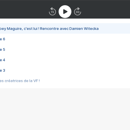
bey Maguire, c'est lui ! Rencontre avec Damien Witecka
e 6
e 5
e 4
e 3
s créatrices de la VF !
e 2
e 1
e Mektoub My Love arrive enfin ! Rencontre avec Shaïn Boumedine et Sal
i : après Toni en famille