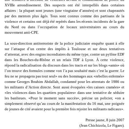
XVIIIe arrondissement. Des suspects ont été interpellés dans certaines
affaires : la plupart sont jeunes (une vingtaine d’années) et sont chapeautés
par des mentors plus âgés. Tous sont connus comme des partisans de la
violence et certains ont déjà été repérés dans les récents incidents de la gare
du Nord ou dans l’occupation de locaux universitaires au cours du
mouvement anti-CPE.
La sous-direction antiterroriste de la police judiciaire enquête quant à elle
sur l’attaque d’un centre des impôts à Toulouse et sur deux tentatives
d’attentat, avec des engins incendiaires du même type, contre un pylône EDF
dans les Bouches-du-Rhône et un relais TDF à Lyon. À cette violence,
répond la radicalisation du discours dans les tracts et sur les blogs «amis» où
l’on trouve des formules comme «on l’a pas souhaité mais c’est la guerre. Le
feu ne se propagera pas tout seul» ou des hommages aux «rebelles enfermés»
comme Georges Ibrahim Abdallah, condamné pour les attentats de 1986 ou
les militants d’Action directe. Sont aussi évoquées «les caisses cramées» et
«les violences dans les quartiers populaires» dans une tentative de séduire
les banlieues. «Pour le moment sans succès», précise un policier, «on a
simplement observé qu’au cours de la manifestation du 16 mai, une poignée
de jeunes de cité avaient pour la première fois rejoint les militants radicaux».
Presse jaune
, 8 juin 2007
(Jean Chichizola, Le Figaro).