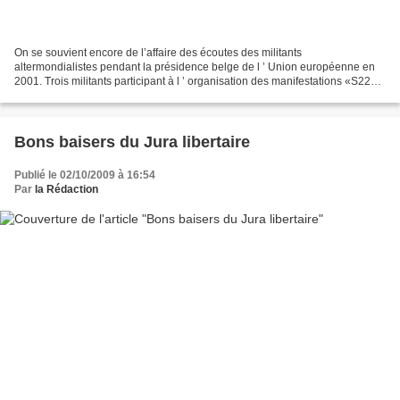
On se souvient encore de l’affaire des écoutes des militants
altermondialistes pendant la présidence belge de l ’ Union européenne en
2001. Trois militants participant à l ’ organisation des manifestations «S22
vers D14» et un journaliste avaient été...
Bons baisers du Jura libertaire
Publié le 02/10/2009 à 16:54
Par
la Rédaction