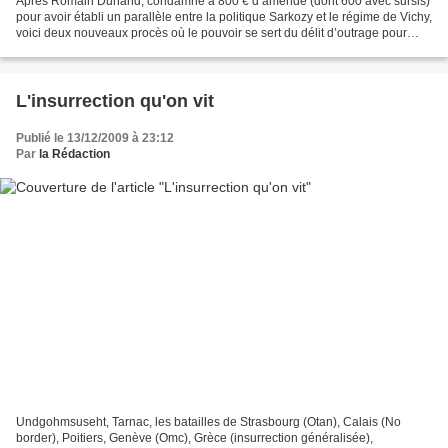
Après Romain Dunand, condamné à 800 € d’amende (dont 600 avec sursis)
pour avoir établi un parallèle entre la politique Sarkozy et le régime de Vichy,
voici deux nouveaux procès où le pouvoir se sert du délit d’outrage pour
criminaliser des luttes militantes....
L'insurrection qu'on vit
Publié le 13/12/2009 à 23:12
Par
la Rédaction
Undgohmsuseht, Tarnac, les batailles de Strasbourg (Otan), Calais (No
border), Poitiers, Genève (Omc), Grèce (insurrection généralisée),