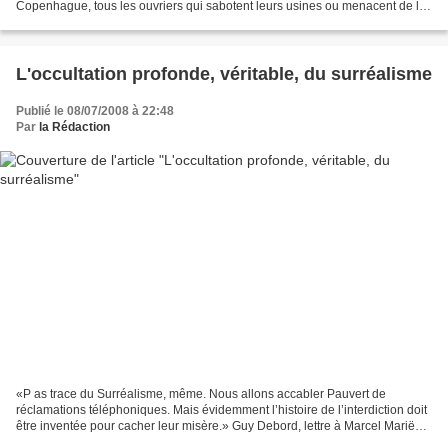
Copenhague, tous les ouvriers qui sabotent leurs usines ou menacent de les
faire sauter, les occupations de lycées...
L'occultation profonde, véritable, du surréalisme
Publié le 08/07/2008 à 22:48
Par
la Rédaction
«P as trace du Surréalisme, même. Nous allons accabler Pauvert de
réclamations téléphoniques. Mais évidemment l’histoire de l’interdiction doit
être inventée pour cacher leur misère.» Guy Debord, lettre à Marcel Mariën,
1er octobre 1956. Lettre de Guy...