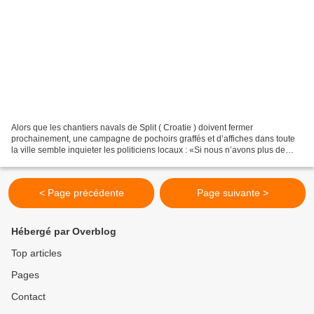
Alors que les chantiers navals de Split ( Croatie ) doivent fermer
prochainement, une campagne de pochoirs graffés et d’affiches dans toute
la ville semble inquieter les politiciens locaux : «Si nous n’avons plus de
chantiers navals, vous aurez la Grèce»…...
< Page précédente
Page suivante >
Hébergé par Overblog
Top articles
Pages
Contact