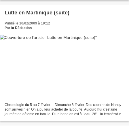
Lutte en Martinique (suite)
Publié le 10/02/2009 à 19:12
Par
la Rédaction
Chronologie du 5 au 7 février… Dimanche 8 février. Des copains de Nancy
sont arrivés hier. On a pu leur acheter de la bouffe. Aujourd’hui c’est une
journée de détente en famille. D’un bond on est à l’eau. 28° : la température
fraîchit. 19 heures. Yves...