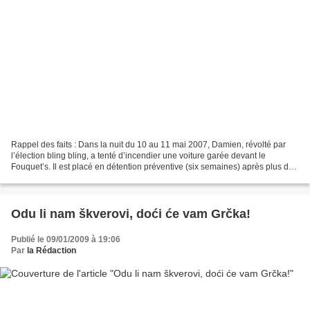
Rappel des faits : Dans la nuit du 10 au 11 mai 2007, Damien, révolté par
l’élection bling bling, a tenté d’incendier une voiture garée devant le
Fouquet’s. Il est placé en détention préventive (six semaines) après plus de
48 heures de garde à vue. Paco,...
Odu li nam škverovi, doći će vam Grčka!
Publié le 09/01/2009 à 19:06
Par
la Rédaction