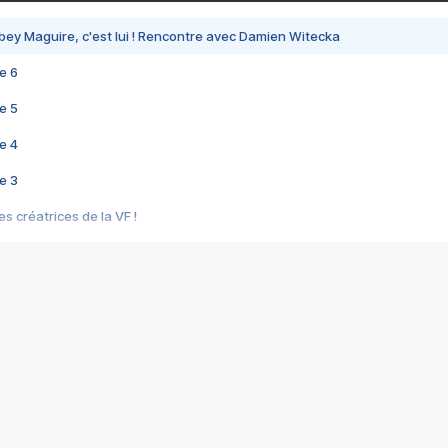
bey Maguire, c'est lui ! Rencontre avec Damien Witecka
e 6
e 5
e 4
e 3
s créatrices de la VF !
e 2
e 1
e Mektoub My Love arrive enfin ! Rencontre avec Shaïn Boumedine et Sal
i : après Toni en famille
elle réalise le bouleversant Dites lui que je l'aime
ais ! Rencontre autour de Vie privée de Rebecca Zlotowski