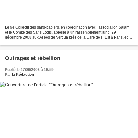
Le 9e Collectif des sans-papiers, en coordination avec l’association Salam
et le Comité des Sans Logis, appelle à un rassemblement lundi 29
décembre 2008 aux Allées de Verdun près de la Gare de l ’ Est à Paris, et au
BCMO, place de Norvège à Calais. Ce...
Outrages et rébellion
Publié le 17/06/2008 à 10:59
Par
la Rédaction