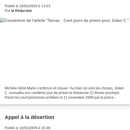
Publié le 25/02/2009 à 13:03
Par
la Rédaction
Michèle Alliot-Marie s’enfonce et creuse ! Au train où vont les choses, Julien
C. connaîtra son centième jour de prison le dimanche 22 février prochain.
Parmi les neuf personnes arrêtées le 11 novembre 2008 par la police
antiterroriste, notamment à Tarnac,...
Appel à la désertion
Publié le 10/02/2009 à 16:46