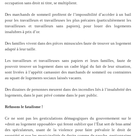
occupation sans droit ni titre, se multiplient.
Des marchands de sommeil profitent de l
’
impossibilité d
’
accéder à un bail
pour les travailleurs et travailleuses les plus précaires (particulièrement les
travailleuses et travailleurs sans papiers), pour louer des logements
insalubres à prix d
’
or.
Des familles vivent dans des pièces minuscules faute de trouver un logement
adapté à leur taille.
Les travailleurs et travailleuses sans papiers et leurs familles, faute de
pouvoir trouver un logement dans un cadre légal du fait de leur situation,
sont livrées à l
’
appétit carnassier des marchands de sommeil ou contraintes
au squatt de logements sociaux laissés vacants.
Des dizaines de personnes meurent dans des incendies liés à l
’
insalubrité des
logements, dans le parc privé comme dans le parc public.
Refusons le fatalisme !
Ce ne sont pas les gesticulations démagogiques du gouvernement sur le
«droit au logement opposable» qui feront oublier que l
’
État sert de bras armé
des spéculateurs, usant de la violence pour faire prévaloir le droit de
propriété et que les municipalités de droite comme de gauche, gestionnaires