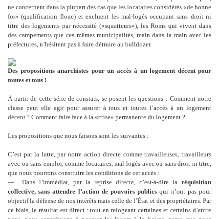
ne concernent dans la plupart des cas que les locataires considérés «de bonne
foi» (qualification floue) et excluent les mal-logés occupant sans droit ni
titre des logements par nécessité («squatteurs»), les Roms qui vivent dans
des campements que ces mêmes municipalités, main dans la main avec les
préfectures, n
’
hésitent pas à faire détruire au bulldozer.
Des propositions anarchistes pour un accès à un logement décent pour
toutes et tous !
À partir de cette série de constats, se posent les questions : Comment notre
classe peut elle agir pour assurer à tous et toutes l
’
accès à un logement
décent ? Comment faire face à la «crise» permanente du logement ?
Les propositions que nous faisons sont les suivantes :
C
’
est par la lutte, par notre action directe comme travailleuses, travailleurs
avec ou sans emploi, comme locataires, mal-logés avec ou sans droit ni titre,
que nous pourrons construire les conditions de cet accès :
— Dans l
’
immédiat, par la reprise directe, c
’
est-à-dire la
réquisition
collective, sans attendre l
’
action de pouvoirs publics
qui n
’
ont pas pour
objectif la défense de nos intérêts mais celle de l
’É
tat et des propriétaires. Par
ce biais, le résultat est direct : tout en relogeant certaines et certains d
’
entre