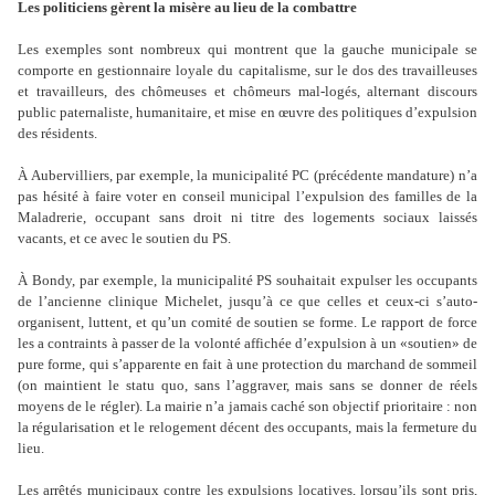
Les politiciens gèrent la misère au lieu de la combattre
Les exemples sont nombreux qui montrent que la gauche municipale se
comporte en gestionnaire loyale du capitalisme, sur le dos des travailleuses
et travailleurs, des chômeuses et chômeurs mal-logés, alternant discours
public paternaliste, humanitaire, et mise en œuvre des politiques d
’
expulsion
des résidents.
À Aubervilliers, par exemple, la municipalité PC (précédente mandature) n
’
a
pas hésité à faire voter en conseil municipal l
’
expulsion des familles de la
Maladrerie, occupant sans droit ni titre des logements sociaux laissés
vacants, et ce avec le soutien du PS.
À Bondy, par exemple, la municipalité PS souhaitait expulser les occupants
de l
’
ancienne clinique Michelet, jusqu
’
à ce que celles et ceux-ci s
’
auto-
organisent, luttent, et qu
’
un comité de soutien se forme. Le rapport de force
les a contraints à passer de la volonté affichée d
’
expulsion à un «soutien» de
pure forme, qui s
’
apparente en fait à une protection du marchand de sommeil
(on maintient le statu quo, sans l
’
aggraver, mais sans se donner de réels
moyens de le régler). La mairie n
’
a jamais caché son objectif prioritaire : non
la régularisation et le relogement décent des occupants, mais la fermeture du
lieu.
Les arrêtés municipaux contre les expulsions locatives, lorsqu
’
ils sont pris,