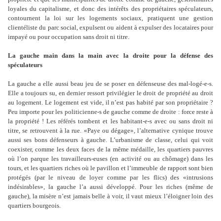
loyales du capitalisme, et donc des intérêts des propriétaires spéculateurs,
contournent la loi sur les logements sociaux, pratiquent une gestion
clientéliste du parc social, expulsent ou aident à expulser des locataires pour
impayé ou pour occupation sans droit ni titre.
La gauche main dans la main avec la droite pour la défense des
spéculateurs
La gauche a elle aussi beau jeu de se poser en défenseuse des mal-logé-e-s.
Elle a toujours su, en dernier ressort privilégier le droit de propriété au droit
au logement. Le logement est vide, il n
’
est pas habité par son propriétaire ?
Peu importe pour les politicienne-s de gauche comme de droite : force reste à
la propriété ! Les référés tombent et les habitant-e-s avec ou sans droit ni
titre, se retrouvent à la rue. «Paye ou dégage», l
’
alternative cynique trouve
aussi ses bons défenseurs à gauche. L
’
urbanisme de classe, celui qui voit
coexister, comme les deux faces de la même médaille, les quartiers pauvres
où l
’
on parque les travailleurs-euses (en activité ou au chômage) dans les
tours, et les quartiers riches où le pavillon et l
’
immeuble de rapport sont bien
protégés (par le niveau de loyer comme par les flics) des «intrusions
indésirables», la gauche l
’
a aussi développé. Pour les riches (même de
gauche), la misère n
’
est jamais belle à voir, il vaut mieux l
’
éloigner loin des
quartiers bourgeois.