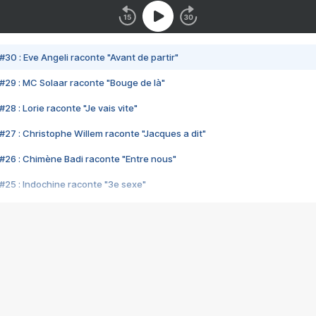
#30 : Eve Angeli raconte "Avant de partir"
#29 : MC Solaar raconte "Bouge de là"
28 : Lorie raconte "Je vais vite"
#27 : Christophe Willem raconte "Jacques a dit"
#26 : Chimène Badi raconte "Entre nous"
#25 : Indochine raconte "3e sexe"
#24 : Zaho raconte "C'est chelou"
#23 : Patrick Bruel raconte "Au café des délices"
#22 : Kyo raconte "Le chemin"
#21 : Nolwenn Leroy raconte "Cassé"
#20 : Patrick Hernandez raconte "Born to be alive"