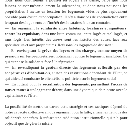
nous, nous contribuons à pousser les loyers à la baisse, parce que nous
faisons baisser mécaniquement la «demande», et donc nous poussons les
propriétaires à mettre en location les logements vides le plus rapidement
possible pour éviter leur occupation. Il n
’
y a donc pas de contradiction entre
le squatt des logements et l
’
intérêt des locataires, bien au contraire.
— En organisant la
solidarité entre habitants, locataires et squatteurs,
contre les expulsions
, dans une lutte commune, entre logés et mal-logés, et
sans logis. Les intérêts des un-e-s sont les intérêts des autres, face aux
spéculateurs et aux propriétaires. Refusons les logiques de division !
— En envisageant la
grève des loyers et des charges, comme moyen de
pression sur les propriétaires
, notamment contre le logement insalubre. Ce
qui suppose la solidarité face à la répression.
— En revendiquant la
gestion directe des logements collectifs par des
coopératives d’habitant-e-s
, et non des institutions dépendant de l
’É
tat, ce
qui aidera à combattre le clientélisme politicien sur le logement social.
— En luttant pour la
socialisation des logements, permettant l
’
accès de
tous et toutes à un logement décent
, dans une dynamique de rupture avec le
capitalisme et l
’É
tat.
La possibilité de mettre en œuvre cette stratégie et ces tactiques dépend de
notre capacité collective à nous organiser pour la lutte, à tisser entre nous des
solidarités concrètes, à refuser une médiation institutionnelle qui n’a pour
objectif que de gérer la misère.