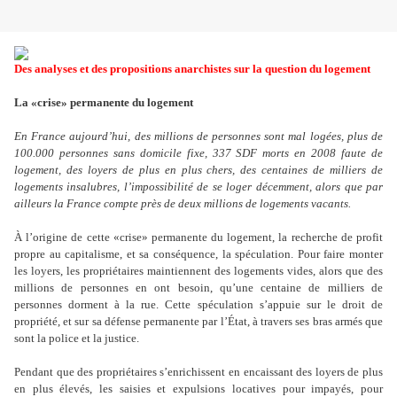
Des analyses et des propositions anarchistes sur la question du logement
La «crise» permanente du logement
En France aujourd
’
hui, des millions de personnes sont mal logées, plus de
100.000 personnes sans domicile fixe, 337 SDF morts en 2008 faute de
logement, des loyers de plus en plus chers, des centaines de milliers de
logements insalubres, l
’
impossibilité de se loger décemment, alors que par
ailleurs la France compte près de deux millions de logements vacants.
À l
’
origine de cette «crise» permanente du logement, la recherche de profit
propre au capitalisme, et sa conséquence, la spéculation. Pour faire monter
les loyers, les propriétaires maintiennent des logements vides, alors que des
millions de personnes en ont besoin, qu
’
une centaine de milliers de
personnes dorment à la rue. Cette spéculation s
’
appuie sur le droit de
propriété, et sur sa défense permanente par l
’É
tat, à travers ses bras armés que
sont la police et la justice.
Pendant que des propriétaires s
’
enrichissent en encaissant des loyers de plus
en plus élevés, les saisies et expulsions locatives pour impayés, pour