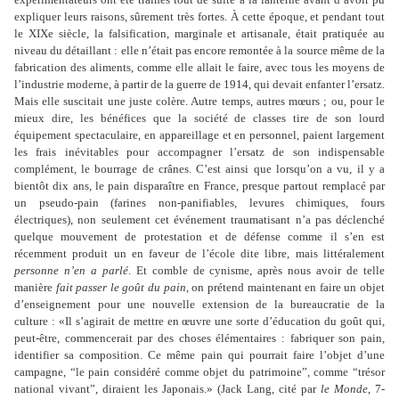
expliquer leurs raisons, sûrement très fortes. À cette époque, et pendant tout
le
XIXe siècle, la falsification, marginale et artisanale, était pratiquée au
niveau du détaillant : elle n
’
était pas encore remontée à la source même de la
fabrication des aliments, comme elle allait le faire, avec tous les moyens de
l
’
industrie moderne, à partir de la guerre de 1914, qui devait enfanter l
’
ersatz.
Mais elle suscitait une juste colère. Autre temps, autres mœurs ; ou, pour le
mieux dire, les bénéfices que la société de classes tire de son lourd
équipement spectaculaire, en appareillage et en personnel, paient largement
les frais inévitables pour accompagner l
’
ersatz de son indispensable
complément, le bourrage de crânes. C
’
est ainsi que lorsqu
’
on a vu, il y a
bientôt dix ans, le pain disparaître en France, presque partout remplacé par
un pseudo-pain (farines non-panifiables, levures chimiques, fours
électriques), non seulement cet événement traumatisant n
’
a pas déclenché
quelque mouvement de protestation et de défense comme il s
’
en est
récemment produit un en faveur de l
’
école dite libre, mais littéralement
personne n
’
en a parlé
. Et comble de cynisme, après nous avoir de telle
manière
fait passer le goût du pain
, on prétend maintenant en faire un objet
d
’
enseignement pour une nouvelle extension de la bureaucratie de la
culture : «Il s’agirait de mettre en œuvre une sorte d’éducation du goût qui,
peut-être, commencerait par des choses élémentaires : fabriquer son pain,
identifier sa composition. Ce même pain qui pourrait faire l
’
objet d
’
une
campagne, “le pain considéré comme objet du patrimoine”, comme “trésor
national vivant”, diraient les Japonais.» (Jack Lang, cité par
le Monde
, 7-