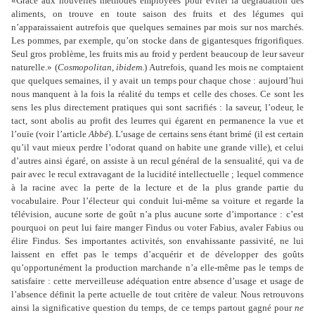
«Grâce aux nouvelles méthodes employées pour éviter la dégradation des
aliments, on trouve en toute saison des fruits et des légumes qui
n
’
apparaissaient autrefois que quelques semaines par mois sur nos marchés.
Les pommes, par exemple, qu
’
on stocke dans de gigantesques frigorifiques.
Seul gros problème, les fruits mis au froid y perdent beaucoup de leur saveur
naturelle.» (
Cosmopolitan
,
ibidem
.) Autrefois, quand les mois ne comptaient
que quelques semaines, il y avait un temps pour chaque chose : aujourd
’
hui
nous manquent à la fois la réalité du temps et celle des choses. Ce sont les
sens les plus directement pratiques qui sont sacrifiés : la saveur, l
’
odeur, le
tact, sont abolis au profit des leurres qui égarent en permanence la vue et
l
’
ouïe (voir l
’
article
Abbé
). L
’
usage de certains sens étant brimé (il est certain
qu
’
il vaut mieux perdre l
’
odorat quand on habite une grande ville), et celui
d
’
autres ainsi égaré, on assiste à un recul général de la sensualité, qui va de
pair avec le recul extravagant de la lucidité intellectuelle ; lequel commence
à la racine avec la perte de la lecture et de la plus grande partie du
vocabulaire. Pour l
’
électeur qui conduit lui-même sa voiture et regarde la
télévision, aucune sorte de goût n
’
a plus aucune sorte d
’
importance : c
’
est
pourquoi on peut lui faire manger Findus ou voter Fabius, avaler Fabius ou
élire Findus. Ses importantes activités, son envahissante passivité, ne lui
laissent en effet pas le temps d
’
acquérir et de développer des goûts
qu
’
opportunément la production marchande n
’
a elle-même pas le temps de
satisfaire : cette merveilleuse adéquation entre absence d
’
usage et usage de
l
’
absence définit la perte actuelle de tout critère de valeur. Nous retrouvons
ainsi la significative question du temps, de ce temps partout gagné pour
ne