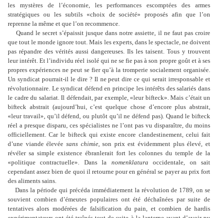
les mystères de l
’
économie, les performances escomptées des armes
stratégiques ou les subtils «choix de société» proposés afin que l
’
on
reprenne la même et que l
’
on recommence.
Quand le secret s
’
épaissit jusque dans notre assiette, il ne faut pas croire
que tout le monde ignore tout. Mais les experts, dans le spectacle, ne doivent
pas répandre des vérités aussi dangereuses. Ils les taisent. Tous y trouvent
leur intérêt. Et l
’
individu réel isolé qui ne se fie pas à son propre goût et à ses
propres expériences ne peut se fier qu
’
à la tromperie socialement organisée.
Un syndicat pourrait-il le dire ? Il ne peut dire ce qui serait irresponsable et
révolutionnaire. Le syndicat défend en principe les intérêts des salariés dans
le cadre du salariat. Il défendait, par exemple, «leur bifteck». Mais c
’
était un
bifteck abstrait (aujourd
’
hui, c
’
est quelque chose d
’
encore plus abstrait,
«leur travail», qu
’
il défend, ou plutôt qu
’
il ne défend pas). Quand le bifteck
réel a presque disparu, ces spécialistes ne l
’
ont pas vu disparaître, du moins
officiellement. Car le bifteck qui existe encore clandestinement, celui fait
d
’
une viande élevée
sans chimie
, son prix est évidemment plus élevé, et
révéler sa simple existence ébranlerait fort les colonnes du temple de la
«politique contractuelle». Dans la
nomenklatura
occidentale, on sait
cependant assez bien de quoi il retourne pour en général se payer au prix fort
des aliments sains.
Dans la période qui précéda immédiatement la révolution de 1789, on se
souvient combien d
’
émeutes populaires ont été déchaînées par suite de
tentatives alors modérées de falsification du pain, et combien de hardis
expérimentateurs ont été traînés tout de suite à la lanterne avant d
’
avoir pu