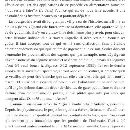
«Pour ce qui est des applications de ce procédé en alimentation humaine,
“tout reste à faire”.» (
Ibidem
.) Pour ce qui est de nous faire accéder à une
bestialité
sans instinct
, beaucoup est pourtant déjà fait.
La bourgeoisie avait dit longtemps : «Il y a eu de l
’
histoire, mais il n
’
y en
a plus.» (Marx.) Quand elle bureaucratise sa domination, elle ajoute : «Il y a
eu du goût, mais il n
’
y en a plus.» Il ne doit même plus y avoir, pour chacun,
cette histoire individuelle à travers laquelle il découvrait et formait ses
goûts. Il faut accepter tout ce qui est là sans distinction, sans prétendre
détenir par devers soi quelque critère de jugement que ce soit. Seules doivent
s
’
entendre les proclamations des experts qui, par exemple, nous dépeignent
l
’
avenir radieux du légume irradié et assènent déjà que «jamais les légumes
n
’
ont été aussi bons» (
L
’
Express
, 6-12 septembre 1985). Tel est le dernier
«look» de la société du spectacle, et tout «look» individuel, si branché qu
’
il
se veuille, ne peut être branché que sur elle ; car c
’
est elle qui tient tout le
réseau. Et ainsi cette «viande-pâtée» qui est l
’
abat-faim du salarié pauvre,
qu
’
il ingère debout dans un décor de chiottes de gare, peut même se donner
l
’
allure d
’
un modernisme de pointe, choisi plutôt que subi par ceux qui
mangent
Mac Donald
et pensent
Actuel
.
Comment en est-on arrivé là ? Qui a voulu cela ? Autrefois, personne.
Depuis les physiocrates, le projet bourgeois a été explicitement d
’
améliorer,
quantitativement
et
qualitativement les produits de la terre, que l
’
on savait
relativement plus immuables que les produits de l
’
industrie. Ceci a été
effectivement réalisé pendant tout le
XIXe siècle et au-delà. Les critiques du