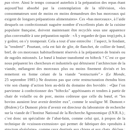
pas vivre
. Ainsi le temps consacré autrefois à la préparation des repas étant
aujourd
’
hui absorbé par la contemplation de la télévision, «les
consommateurs sont de moins en moins demandeurs des bas morceaux qui
exigent de longues préparations alimentaires». Ces «bas morceaux», à l
’
aide
desquels on confectionnait naguère nombre d
’
excellents plats de la cuisine
populaire française, doivent maintenant être recyclés sous une apparence
plus convenable à une préparation rapide : «À y regarder de (pas trop) près, à
y goûter, on s
’
y tromperait. Cela a tout d
’
une entrecôte : l
’
aspect, le fondant,
la “tendreté”. Pourtant, cela est fait de gîte, de flanchet, de collier de bœuf,
bref, de ces morceaux habituellement réservés à la préparation de braisés ou
de ragoûts mitonnés. Le bœuf à braiser transformé en bifteck ? C
’
est ce que
nous préparent les chercheurs et industriels qui détruisent l
’
architecture de la
viande, mélangent des morceaux plus ou moins finement divisés et les
remettent en forme créant de la viande “restructurée”.» (
Le Monde
,
25 septembre 1985.) Ne doutons pas que cette restructuration étendra bien
vite son champ d
’
action bien au-delà du domaine des bovidés : «Que l
’
on
parvienne à confectionner des “biftecks” appétissants et tendres à partir de
chair de volaille ou de porc, moins coûteuse que celle du bœuf, et “les
bovins auraient leur avenir derrière eux”, comme le souligne M. Dumont.»
(
Ibidem
.) Ce Dumont plein d
’
avenir est directeur du laboratoire de recherche
sur la viande de l
’
Institut National de la Recherche Agronomique (I.N.R.A.) ;
c
’
est donc un spécialiste de l
’
abat-faim, comme celui qui, à propos de la
technique de «cuisson-extrusion» qui permet de fabriquer des «produits à
structure alvéolaire», comme ceux destinés aux chiens et aux chats, déclare :