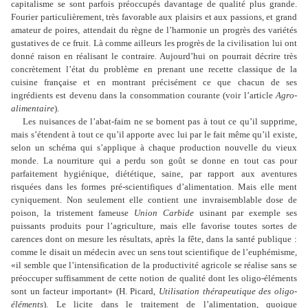
capitalisme se sont parfois préoccupés davantage de qualité plus grande.
Fourier particulièrement, très favorable aux plaisirs et aux passions, et grand
amateur de poires, attendait du règne de l
’
harmonie un progrès des variétés
gustatives de ce fruit. Là comme ailleurs les progrès de la civilisation lui ont
donné raison en réalisant le contraire. Aujourd
’
hui on pourrait décrire très
concrètement l
’
état du problème en prenant une recette classique de la
cuisine française et en montrant précisément ce que chacun de ses
ingrédients est devenu dans la consommation courante (voir l
’
article
Agro-
alimentaire
).
Les nuisances de l
’
abat-faim ne se bornent pas à tout ce qu
’
il supprime,
mais s
’
étendent à tout ce qu
’
il apporte avec lui par le fait même qu
’
il existe,
selon un schéma qui s
’
applique à chaque production nouvelle du vieux
monde. La nourriture qui a perdu son goût se donne en tout cas pour
parfaitement hygiénique, diététique, saine, par rapport aux aventures
risquées dans les formes pré-scientifiques d
’
alimentation. Mais elle ment
cyniquement. Non seulement elle contient une invraisemblable dose de
poison, la tristement fameuse
Union Carbide
usinant par exemple ses
puissants produits pour l
’
agriculture, mais elle favorise toutes sortes de
carences dont on mesure les résultats, après la fête, dans la santé publique :
comme le disait un médecin avec un sens tout scientifique de l
’
euphémisme,
«il semble que l
’
intensification de la productivité agricole se réalise sans se
préoccuper suffisamment de cette notion de qualité dont les oligo-éléments
sont un facteur important» (H. Picard,
Utilisation thérapeutique des oligo-
éléments
). Le licite dans le traitement de l
’
alimentation, quoique