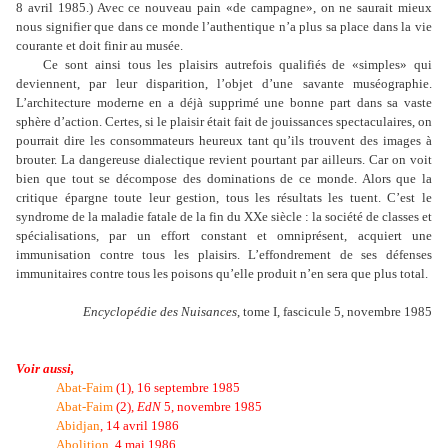
8 avril 1985.) Avec ce nouveau pain «de campagne», on ne saurait mieux
nous signifier que dans ce monde l’authentique n
’
a plus sa place dans la vie
courante et doit finir au musée.
Ce sont ainsi tous les plaisirs autrefois qualifiés de «simples» qui
deviennent, par leur disparition, l’objet d’une savante muséographie.
L’architecture moderne en a déjà supprimé une bonne part dans sa vaste
sphère d’action. Certes, si le plaisir était fait de jouissances spectaculaires, on
pourrait dire les consommateurs heureux tant qu’ils trouvent des images à
brouter. La dangereuse dialectique revient pourtant par ailleurs. Car on voit
bien que tout se décompose des dominations de ce monde. Alors que la
critique épargne toute leur gestion, tous les résultats les tuent. C’est le
syndrome de la maladie fatale de la fin du
XXe siècle : la société de classes et
spécialisations, par un effort constant et omniprésent, acquiert une
immunisation contre tous les plaisirs. L’effondrement de ses défenses
immunitaires contre tous les poisons qu’elle produit n’en sera que plus total.
Encyclopédie des Nuisances
, tome I, fascicule 5
, novembre 1985
Voir
aussi,
Abat-Faim
(1), 16 septembre 1985
Abat-Faim
(2),
EdN
5, novembre 1985
Abidjan
, 14 avril 1986
Abolition
, 4 mai 1986