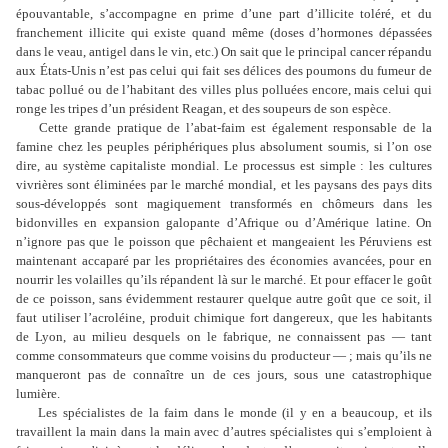
épouvantable, s
’
accompagne en prime d
’
une part d
’
illicite toléré, et du
franchement illicite qui existe quand même (doses d
’
hormones dépassées
dans le veau, antigel dans le vin, etc.) On sait que le principal cancer répandu
aux États-Unis n
’
est pas celui qui fait ses délices des poumons du fumeur de
tabac pollué ou de l
’
habitant des villes plus polluées encore, mais celui qui
ronge les tripes d
’
un président Reagan, et des soupeurs de son espèce.
Cette grande pratique de l
’
abat-faim est également responsable de la
famine chez les peuples périphériques plus absolument soumis, si l
’
on ose
dire, au système capitaliste mondial. Le processus est simple : les cultures
vivrières sont éliminées par le marché mondial, et les paysans des pays dits
sous-développés sont magiquement transformés en chômeurs dans les
bidonvilles en expansion galopante d
’
Afrique ou d
’
Amérique latine. On
n
’
ignore pas que le poisson que pêchaient et mangeaient les Péruviens est
maintenant accaparé par les propriétaires des économies avancées, pour en
nourrir les volailles qu
’
ils répandent là sur le marché. Et pour effacer le goût
de ce poisson, sans évidemment restaurer quelque autre goût que ce soit, il
faut utiliser l
’
acroléine, produit chimique fort dangereux, que les habitants
de Lyon, au milieu desquels on le fabrique, ne connaissent pas — tant
comme consommateurs que comme voisins du producteur — ; mais qu
’
ils ne
manqueront pas de connaître un de ces jours, sous une catastrophique
lumière.
Les spécialistes de la faim dans le monde (il y en a beaucoup, et ils
travaillent la main dans la main avec d
’
autres spécialistes qui s
’
emploient à