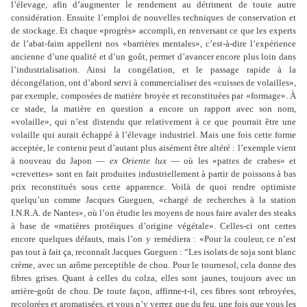
l
’
élevage, afin d
’
augmenter le rendement au détriment de toute autre
considération. Ensuite l
’
emploi de nouvelles techniques de conservation et
de stockage. Et chaque «progrès» accompli, en renversant ce que les experts
de l
’
abat-faim appellent nos «barrières mentales», c
’
est-à-dire l
’
expérience
ancienne d
’
une qualité et d
’
un goût, permet d
’
avancer encore plus loin dans
l
’
industrialisation. Ainsi la congélation, et le passage rapide à la
décongélation, ont d
’
abord servi à commercialiser des «cuisses de volailles»,
par exemple, composées de matière broyée et reconstituées par «formage». À
ce stade, la matière en question a encore un rapport avec son nom,
«volaille», qui n
’
est distendu que relativement à ce que pourrait être une
volaille qui aurait échappé à l
’
élevage industriel. Mais une fois cette forme
acceptée, le contenu peut d
’
autant plus aisément être altéré : l
’
exemple vient
à nouveau du Japon —
ex Oriente lux
— où les «pattes de crabes» et
«crevettes» sont en fait produites industriellement à partir de poissons à bas
prix reconstitués sous cette apparence. Voilà de quoi rendre optimiste
quelqu
’
un comme Jacques Gueguen, «chargé de recherches à la station
I.N.R.A. de Nantes», où l
’
on étudie les moyens de nous faire avaler des steaks
à base de «matières protéiques d
’
origine végétale». Celles-ci ont certes
encore quelques défauts, mais l
’
on y remédiera : «Pour la couleur, ce n
’
est
pas tout à fait ça, reconnaît Jacques Gueguen : “Les isolats de soja sont blanc
crème, avec un arôme perceptible de chou. Pour le tournesol, cela donne des
fibres grises. Quant à celles du colza, elles sont jaunes, toujours avec un
arrière-goût de chou. De toute façon, affirme-t-il, ces fibres sont rebroyées,
recolorées et aromatisées, et vous n
’
y verrez que du feu, une fois que vous les