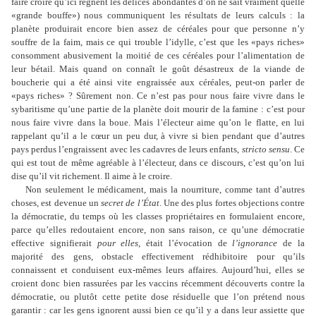
faire croire qu
’
ici règnent les délices abondantes d
’
on ne sait vraiment quelle
«grande bouffe») nous communiquent les résultats de leurs calculs : la
planète produirait encore bien assez de céréales pour que personne n
’
y
souffre de la faim, mais ce qui trouble l
’
idylle, c
’
est que les «pays riches»
consomment abusivement la moitié de ces céréales pour l
’
alimentation de
leur bétail. Mais quand on connaît le goût désastreux de la viande de
boucherie qui a été ainsi vite engraissée aux céréales, peut-on parler de
«pays riches» ? Sûrement non. Ce n
’
est pas pour nous faire vivre dans le
sybaritisme qu
’
une partie de la planète doit mourir de la famine : c
’
est pour
nous faire vivre dans la boue. Mais l
’
électeur aime qu
’
on le flatte, en lui
rappelant qu
’
il a le cœur un peu dur, à vivre si bien pendant que d
’
autres
pays perdus l
’
engraissent avec les cadavres de leurs enfants,
stricto sensu
. Ce
qui est tout de même agréable à l
’
électeur, dans ce discours, c
’
est qu
’
on lui
dise qu
’i
l vit richement. Il aime à le croire.
Non seulement le médicament, mais la nourriture, comme tant d
’
autres
choses, est devenue un
secret de l
’
État
. Une des plus fortes objections contre
la démocratie, du temps où les classes propriétaires en formulaient encore,
parce qu
’
elles redoutaient encore, non sans raison, ce qu
’
une démocratie
effective signifierait
pour elles
, était l
’
évocation de
l
’
ignorance
de la
majorité des gens, obstacle effectivement rédhibitoire pour qu
’
ils
connaissent et conduisent eux-mêmes leurs affaires. Aujourd
’
hui, elles se
croient donc bien rassurées par les vaccins récemment découverts contre la
démocratie, ou plutôt cette petite dose résiduelle que l
’
on prétend nous
garantir : car les gens ignorent aussi bien ce qu
’
il y a dans leur assiette que