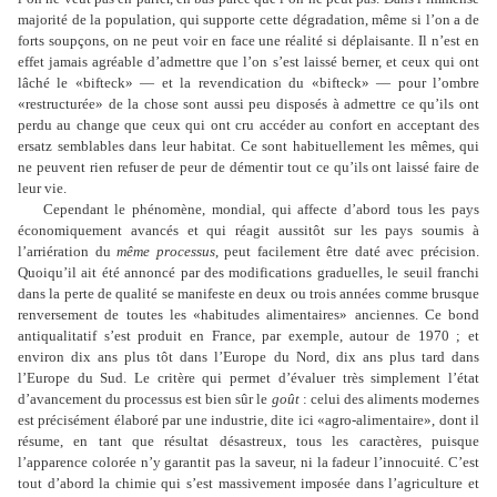
majorité de la population, qui supporte cette dégradation, même si l
’
on a de
forts soupçons, on ne peut voir en face une réalité si déplaisante. Il n
’
est en
effet jamais agréable d
’
admettre que l
’
on s
’
est laissé berner, et ceux qui ont
lâché le «bifteck» — et la revendication du «bifteck» — pour l
’
ombre
«restructurée» de la chose sont aussi peu disposés à admettre ce qu
’
ils ont
perdu au change que ceux qui ont cru accéder au confort en acceptant des
ersatz semblables dans leur habitat. Ce sont habituellement les mêmes, qui
ne peuvent rien refuser de peur de démentir tout ce qu
’
ils ont laissé faire de
leur vie.
Cependant le phénomène, mondial, qui affecte d
’
abord tous les pays
économiquement avancés et qui réagit aussitôt sur les pays soumis à
l
’
arriération du
même processus
, peut facilement être daté avec précision.
Quoiqu
’
il ait été annoncé par des modifications graduelles, le seuil franchi
dans la perte de qualité se manifeste en deux ou trois années comme brusque
renversement de toutes les «habitudes alimentaires» anciennes. Ce bond
antiqualitatif s
’
est produit en France, par exemple, autour de 1970 ; et
environ dix ans plus tôt dans l
’
Europe du Nord, dix ans plus tard dans
l
’
Europe du Sud. Le critère qui permet d
’
évaluer très simplement l
’
état
d
’
avancement du processus est bien sûr le
goût
: celui des aliments modernes
est précisément élaboré par une industrie, dite ici «agro-alimentaire», dont il
résume, en tant que résultat désastreux, tous les caractères, puisque
l
’
apparence colorée n
’
y garantit pas la saveur, ni la fadeur l
’
innocuité. C
’
est
tout d
’
abord la chimie qui s
’
est massivement imposée dans l
’
agriculture et