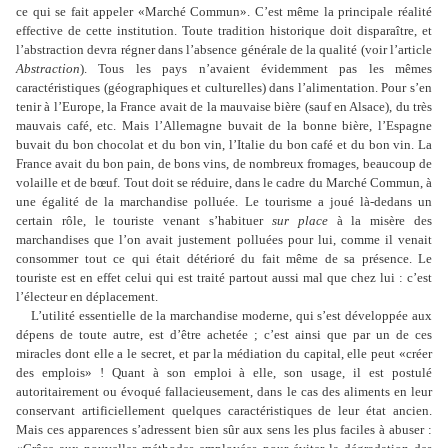
ce qui se fait appeler «Marché Commun». C
’
est même la principale réalité
effective de cette institution. Toute tradition historique doit disparaître, et
l
’
abstraction devra régner dans l
’
absence générale de la qualité (voir l
’
article
Abstraction
). Tous les pays n
’
avaient évidemment pas les mêmes
caractéristiques (géographiques et culturelles) dans l
’
alimentation. Pour s
’
en
tenir à l
’
Europe, la France avait de la mauvaise bière (sauf en Alsace), du très
mauvais café, etc. Mais l
’
Allemagne buvait de la bonne bière, l
’
Espagne
buvait du bon chocolat et du bon vin, l
’
Italie du bon café et du bon vin. La
France avait du bon pain, de bons vins, de nombreux fromages, beaucoup de
volaille et de bœuf. Tout doit se réduire, dans le cadre du Marché Commun, à
une égalité de la marchandise polluée. Le tourisme a joué là-dedans un
certain rôle, le touriste venant s
’
habituer
sur place
à la misère des
marchandises que l
’
on avait justement polluées pour lui, comme il venait
consommer tout ce qui était détérioré du fait même de sa présence. Le
touriste est en effet celui qui est traité partout aussi mal que chez lui : c
’
est
l
’
électeur en déplacement.
L
’
utilité essentielle de la marchandise moderne, qui s
’
est développée aux
dépens de toute autre, est d
’
être achetée ; c
’
est ainsi que par un de ces
miracles dont elle a le secret, et par la médiation du capital, elle peut «créer
des emplois» ! Quant à son emploi à elle, son usage, il est postulé
autoritairement ou évoqué fallacieusement, dans le cas des aliments en leur
conservant artificiellement quelques caractéristiques de leur état ancien.
Mais ces apparences s
’
adressent bien sûr aux sens les plus faciles à abuser :