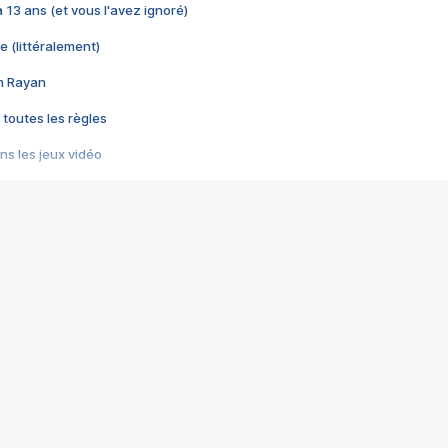
 a 13 ans (et vous l'avez ignoré)
e (littéralement)
im Rayan
 toutes les règles
s les jeux vidéo
us choquant de Rockstar ? - Le scandale BULLY
e plus moche de Steam
du RÊVE tourne au CAUCHEMAR
pendant 8 heures
it… à tort
umiliés par un jeu vidéo
ire - Final Fantasy 8
ti un empire - Age of Empires