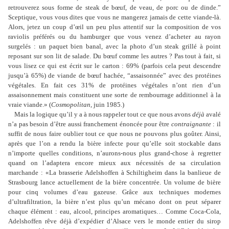
retrouverez sous forme de steak de bœuf, de veau, de porc ou de dinde.”
Sceptique, vous vous dites que vous ne mangerez jamais de cette viande-là.
Alors, jetez un coup d
’œ
il un peu plus attentif sur la composition de vos
raviolis préférés ou du hamburger que vous venez d
’
acheter au rayon
surgelés : un paquet bien banal, avec la photo d
’
un steak grillé à point
reposant sur son lit de salade. Du bœuf comme les autres ? Pas tout à fait, si
vous lisez ce qui est écrit sur le carton : 69% (parfois cela peut descendre
jusqu’à 65%) de viande de bœuf hachée, “assaisonnée” avec des protéines
végétales. En fait ces 31% de protéines végétales n
’
ont rien d
’
un
assaisonnement mais constituent une sorte de rembourrage additionnel à la
vraie viande.» (
Cosmopolitan
, juin 1985.)
Mais la logique qu
’
il y a à nous rappeler tout ce que nous avons
déjà
avalé
n
’
a pas besoin d
’
être aussi franchement énoncée pour être
contraignante
: il
suffit de nous faire oublier tout ce que nous ne pouvons plus goûter. Ainsi,
après que l
’
on a rendu la bière infecte pour qu
’
elle soit stockable dans
n
’
importe quelles conditions, n
’
aurons-nous plus grand-chose à regretter
quand on l
’
adaptera encore mieux aux nécessités de sa circulation
marchande : «La brasserie Adelshoffen à Schiltigheim dans la banlieue de
Strasbourg lance actuellement de la bière concentrée. Un volume de bière
pour cinq volumes d
’
eau gazeuse. Grâce aux techniques modernes
d
’
ultrafiltration, la bière n
’
est plus qu
’
un mécano dont on peut séparer
chaque élément : eau, alcool, principes aromatiques… Comme Coca-Cola,
Adelshoffen rêve déjà d
’
expédier d
’
Alsace vers le monde entier du sirop