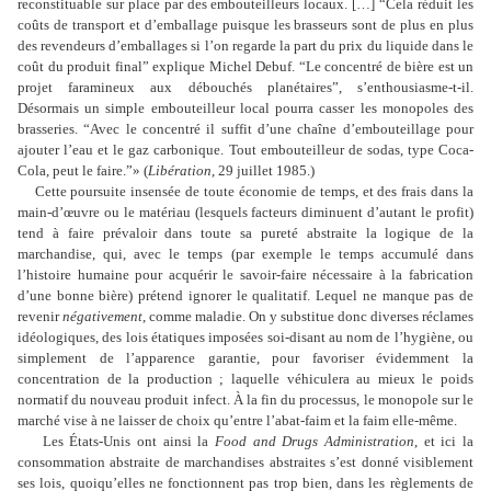
reconstituable sur place par des embouteilleurs locaux. […] “Cela réduit les
coûts de transport et d
’
emballage puisque les brasseurs sont de plus en plus
des revendeurs d
’
emballages si l
’
on regarde la part du prix du liquide dans le
coût du produit final” explique Michel Debuf. “Le concentré de bière est un
projet faramineux aux débouchés planétaires”, s
’
enthousiasme-t-il.
Désormais un simple embouteilleur local pourra casser les monopoles des
brasseries. “Avec le concentré il suffit d
’
une chaîne d
’
embouteillage pour
ajouter l
’
eau et le gaz carbonique. Tout embouteilleur de sodas, type Coca-
Cola, peut le faire.”» (
Libération
, 29 juillet 1985.)
Cette poursuite insensée de toute économie de temps, et des frais dans la
main-d
’œ
uvre ou le matériau (lesquels facteurs diminuent d
’
autant le profit)
tend à faire prévaloir dans toute sa pureté abstraite la logique de la
marchandise, qui, avec le temps (par exemple le temps accumulé dans
l
’
histoire humaine pour acquérir le savoir-faire nécessaire à la fabrication
d
’
une bonne bière) prétend ignorer le qualitatif. Lequel ne manque pas de
revenir
négativement
, comme maladie. On y substitue donc diverses réclames
idéologiques, des lois étatiques imposées soi-disant au nom de l
’
hygiène, ou
simplement de l
’
apparence garantie, pour favoriser évidemment la
concentration de la production ; laquelle véhiculera au mieux le poids
normatif du nouveau produit infect. À la fin du processus, le monopole sur le
marché vise à ne laisser de choix qu
’
entre l
’
abat-faim et la faim elle-même.
Les États-Unis ont ainsi la
Food and Drugs Administration
, et ici la
consommation abstraite de marchandises abstraites s
’
est donné visiblement
ses lois, quoiqu
’
elles ne fonctionnent pas trop bien, dans les règlements de