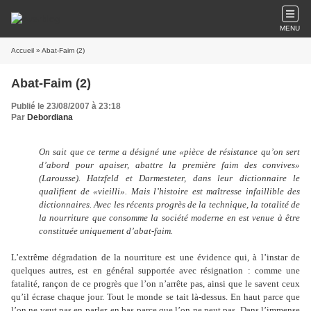
MENU
Accueil
» Abat-Faim (2)
Abat-Faim (2)
Publié le 23/08/2007 à 23:18
Par
Debordiana
On sait que ce terme a désigné une «pièce de résistance qu
’
on sert
d
’
abord pour apaiser, abattre la première faim des convives»
(Larousse). Hatzfeld et Darmesteter, dans leur dictionnaire le
qualifient de «vieilli». Mais l
’
histoire est maîtresse infaillible des
dictionnaires. Avec les récents progrès de la technique, la totalité de
la nourriture que consomme la société moderne en est venue à être
constituée uniquement d
’
abat-faim.
L
’extrême dégradation
de la nourriture est une évidence qui, à l
’
instar de
quelques autres, est en général supportée avec résignation : comme une
fatalité, rançon de ce progrès que l
’
on n
’
arrête pas, ainsi que le savent ceux
qu
’
il écrase chaque jour. Tout le monde se tait là-dessus. En haut parce que
l
’
on ne veut pas en parler, en bas parce que l
’
on ne peut pas. Dans l
’
immense