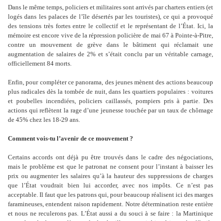
Dans le même temps, policiers et militaires sont arrivés par charters entiers (et
logés dans les palaces de l’île désertés par les touristes), ce qui a provoqué
des tensions très fortes entre le collectif et le représentant de l’État. Ici, la
mémoire est encore vive de la répression policière de mai 67 à Pointe-à-Pitre,
contre un mouvement de grève dans le bâtiment qui réclamait une
augmentation de salaires de 2% et s’était conclu par un véritable carnage,
officiellement 84 morts.
Enfin, pour compléter ce panorama, des jeunes mènent des actions beaucoup
plus radicales dès la tombée de nuit, dans les quartiers populaires : voitures
et poubelles incendiées, policiers caillassés, pompiers pris à partie. Des
actions qui reflètent la rage d’une jeunesse touchée par un taux de chômage
de 45% chez les 18-29 ans.
Comment vois-tu l’avenir de ce mouvement ?
Certains accords ont déjà pu être trouvés dans le cadre des négociations,
mais le problème est que le patronat ne consent pour l’instant à baisser les
prix ou augmenter les salaires qu’à la hauteur des suppressions de charges
que l’État voudrait bien lui accorder, avec nos impôts. Ce n’est pas
acceptable. Il faut que les patrons qui, pour beaucoup réalisent ici des marges
faramineuses, entendent raison rapidement. Notre détermination reste entière
et nous ne reculerons pas. L’État aussi a du souci à se faire : la Martinique