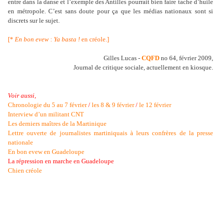
entre dans la danse et l’exemple des Antilles pourrait bien faire tache d’huile
en métropole. C’est sans doute pour ça que les médias nationaux sont si
discrets sur le sujet.
[*
En bon evew
:
Ya basta !
en créole.]
Gilles Lucas -
CQFD
no 64, février 2009,
Journal de critique sociale, actuellement en kiosque.
Voir aussi,
Chronologie du 5 au 7 février
/
les 8 & 9 février
/
le 12 février
Interview d’un militant CNT
Les derniers maîtres de la Martinique
Lettre ouverte de journalistes martiniquais à leurs confrères de la presse
nationale
En bon evew en Guadeloupe
La répression en marche en Guadeloupe
Chien créole