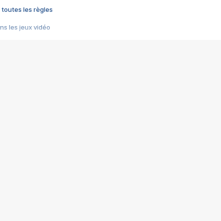
 toutes les règles
s les jeux vidéo
us choquant de Rockstar ? - Le scandale BULLY
e plus moche de Steam
du RÊVE tourne au CAUCHEMAR
pendant 8 heures
it… à tort
umiliés par un jeu vidéo
ire - Final Fantasy 8
ti un empire - Age of Empires
story DOFUS
tard, il crée l'un des pires jeux de tous les temps, MindsEye.