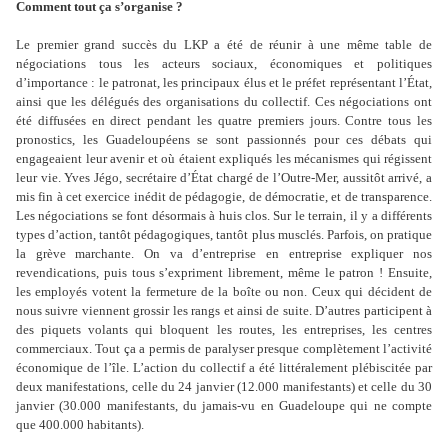
Comment tout ça s’organise ?
Le premier grand succès du LKP a été de réunir à une même table de
négociations tous les acteurs sociaux, économiques et politiques
d’importance : le patronat, les principaux élus et le préfet représentant l’État,
ainsi que les délégués des organisations du collectif. Ces négociations ont
été diffusées en direct pendant les quatre premiers jours. Contre tous les
pronostics, les Guadeloupéens se sont passionnés pour ces débats qui
engageaient leur avenir et où étaient expliqués les mécanismes qui régissent
leur vie. Yves Jégo, secrétaire d’État chargé de l’Outre-Mer, aussitôt arrivé, a
mis fin à cet exercice inédit de pédagogie, de démocratie, et de transparence.
Les négociations se font désormais à huis clos. Sur le terrain, il y a différents
types d’action, tantôt pédagogiques, tantôt plus musclés. Parfois, on pratique
la grève marchante. On va d’entreprise en entreprise expliquer nos
revendications, puis tous s’expriment librement, même le patron ! Ensuite,
les employés votent la fermeture de la boîte ou non. Ceux qui décident de
nous suivre viennent grossir les rangs et ainsi de suite. D’autres participent à
des piquets volants qui bloquent les routes, les entreprises, les centres
commerciaux. Tout ça a permis de paralyser presque complètement l’activité
économique de l’île. L’action du collectif a été littéralement plébiscitée par
deux manifestations, celle du 24 janvier (12.000 manifestants) et celle du 30
janvier (30.000 manifestants, du jamais-vu en Guadeloupe qui ne compte
que 400.000 habitants).