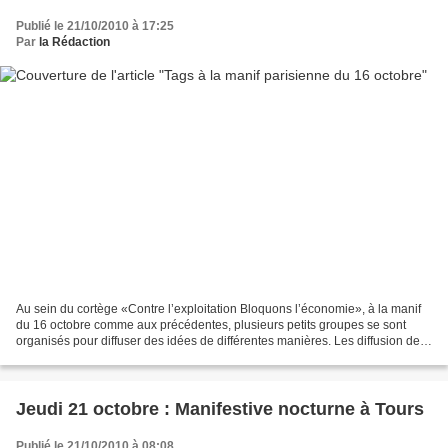
Publié le 21/10/2010 à 17:25
Par
la Rédaction
Au sein du cortège «Contre l’exploitation Bloquons l’économie», à la manif
du 16 octobre comme aux précédentes, plusieurs petits groupes se sont
organisés pour diffuser des idées de différentes manières. Les diffusion de
tracts et les slogans criés en...
Jeudi 21 octobre : Manifestive nocturne à Tours
Publié le 21/10/2010 à 08:08