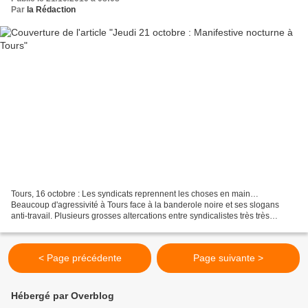
Par
la Rédaction
Tours, 16 octobre : Les syndicats reprennent les choses en main…
Beaucoup d'agressivité à Tours face à la banderole noire et ses slogans
anti-travail. Plusieurs grosses altercations entre syndicalistes très très
énervés (CGT en milieu de manif interdisant...
< Page précédente
Page suivante >
Hébergé par Overblog