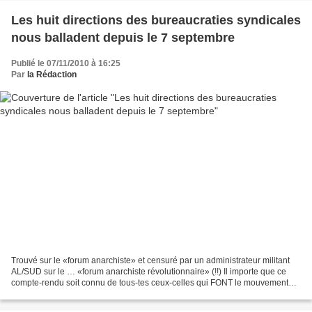
Les huit directions des bureaucraties syndicales
nous balladent depuis le 7 septembre
Publié le 07/11/2010 à 16:25
Par
la Rédaction
Trouvé sur le «forum anarchiste» et censuré par un administrateur militant
AL/SUD sur le … «forum anarchiste révolutionnaire» (!!) Il importe que ce
compte-rendu soit connu de tous-tes ceux-celles qui FONT le mouvement
social actuel. Compte-rendu de la...