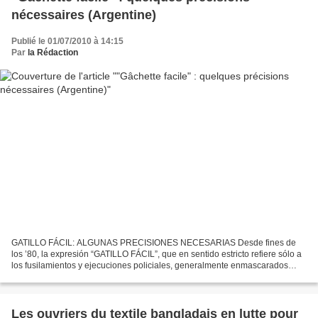
nécessaires (Argentine)
Publié le 01/07/2010 à 14:15
Par
la Rédaction
GATILLO FÁCIL: ALGUNAS PRECISIONES NECESARIAS Desde fines de
los ’80, la expresión “GATILLO FÁCIL”, que en sentido estricto refiere sólo a
los fusilamientos y ejecuciones policiales, generalmente enmascarados
como “enfrentamientos”, cuyas víctimas son,...
Les ouvriers du textile bangladais en lutte pour