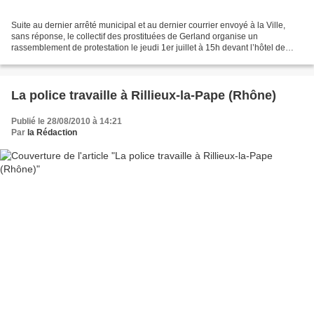
Suite au dernier arrêté municipal et au dernier courrier envoyé à la Ville,
sans réponse, le collectif des prostituées de Gerland organise un
rassemblement de protestation le jeudi 1er juillet à 15h devant l’hôtel de
Ville. Cachez ces putes que je ne...
La police travaille à Rillieux-la-Pape (Rhône)
Publié le 28/08/2010 à 14:21
Par
la Rédaction