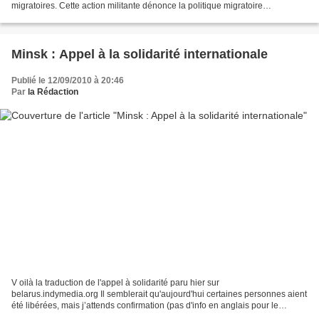
migratoires. Cette action militante dénonce la politique migratoire
européenne comme inhumaine et espère dissuader...
Minsk : Appel à la solidarité internationale
Publié le 12/09/2010 à 20:46
Par
la Rédaction
V oilà la traduction de l'appel à solidarité paru hier sur
belarus.indymedia.org Il semblerait qu'aujourd'hui certaines personnes aient
été libérées, mais j’attends confirmation (pas d'info en anglais pour le
moment et je ne comprends pas le russe). À...