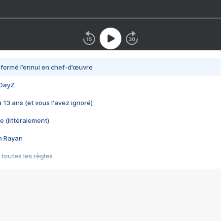
nsformé l’ennui en chef-d’œuvre
 DayZ
 a 13 ans (et vous l'avez ignoré)
e (littéralement)
im Rayan
 toutes les règles
s les jeux vidéo
us choquant de Rockstar ? - Le scandale BULLY
e plus moche de Steam