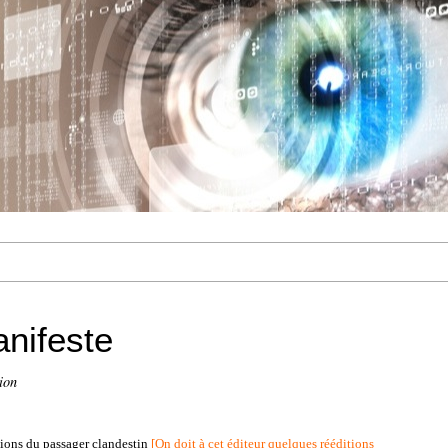
nifeste
ion
itions du passager clandestin
[
On doit à cet éditeur quelques rééditions