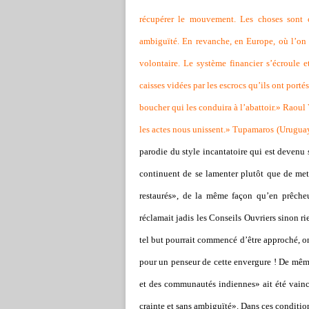
récupérer le mouvement. Les choses sont cl
ambiguïté. En revanche, en Europe, où l’on n
volontaire. Le système financier s’écroule e
caisses vidées par les escrocs qu’ils ont portés 
boucher qui les conduira à l’abattoir.» Raou
les actes nous unissent.» Tupamaros (Urugua
parodie du style incantatoire qui est devenu 
continuent de se lamenter plutôt que de mett
restaurés», de la même façon qu’en prêcheu
réclamait jadis les Conseils Ouvriers sinon rie
tel but pourrait commencé d’être approché, o
pour un penseur de cette envergure ! De même
et des communautés indiennes» ait été vaincu
crainte et sans ambiguïté». Dans ces conditio