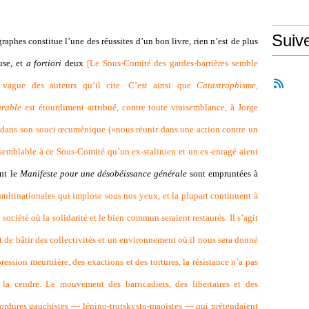
Suiv
aphes constitue l’une des réussites d’un bon livre, rien n’est de plus
use, et
a fortiori
deux
[
Le Sous-Comité des gardes-barrières semble
s vague des auteurs qu’il cite. C’est ainsi que
Catastrophisme,
urable
est étourdiment attribué, contre toute vraisemblance, à Jorge
dans son souci œcuménique («nous réunir dans une action contre un
semblable à ce Sous-Comité qu’un ex-stalinien et un ex-enragé aient
ent le
Manifeste pour une désobéissance générale
sont empruntées à
multinationales qui implose sous nos yeux, et la plupart continuent à
société où la solidarité et le bien commun seraient restaurés. Il s’agit
 de bâtir des collectivités et un environnement où il nous sera donné
ssion meurtrière, des exactions et des tortures, la résistance n’a pas
la cendre. Le mouvement des barricadiers, des libertaires et des
ordures gauchistes — lénino-trotskysto-maoïstes — qui prétendaient