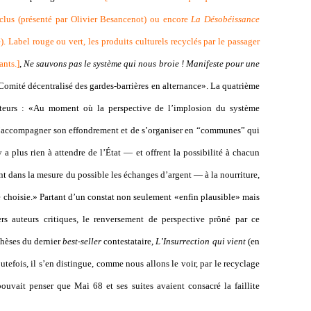
clus (présenté par Olivier Besancenot) ou encore
La Désobéissance
Label rouge ou vert, les produits culturels recyclés par le passager
ants.
]
,
Ne sauvons pas le système qui nous broie ! Manifeste pour une
-Comité décentralisé des gardes-barrières en alternance». La quatrième
auteurs : «Au moment où la perspective de l’implosion du système
it d’accompagner son effondrement et de s’organiser en “communes” qui
y a plus rien à attendre de l’État — et offrent la possibilité à chacun
t dans la mesure du possible les échanges d’argent — à la nourriture,
té choisie.» Partant d’un constat non seulement «enfin plausible» mais
ers auteurs critiques, le renversement de perspective prôné par ce
thèses du dernier
best-seller
contestataire,
L’Insurrection qui vient
(en
tefois, il s’en distingue, comme nous allons le voir, par le recyclage
ouvait penser que Mai 68 et ses suites avaient consacré la faillite