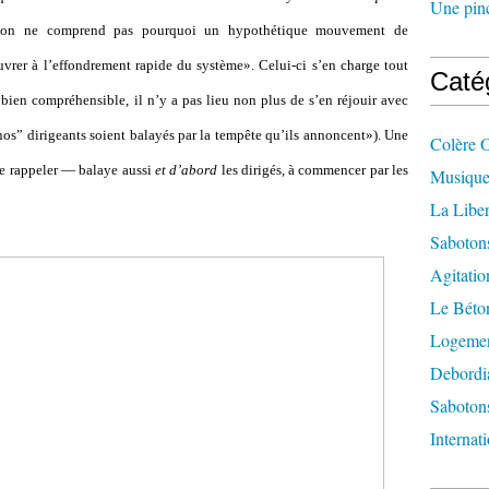
Une pincé
 on ne comprend pas pourquoi un hypothétique mouvement de
vrer à l’effondrement rapide du système». Celui-ci s’en charge tout
Caté
 bien compréhensible, il n’y a pas lieu non plus de s’en réjouir avec
nos” dirigeants soient balayés par la tempête qu’ils annoncent»). Une
Colère 
e rappeler — balaye aussi
et d’abord
les dirigés, à commencer par les
Musique
La Liber
Saboton
Agitatio
Le Béton
Logement
Debordi
Sabotons
Internat