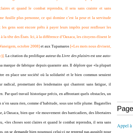
aires et quand le combat reprendra, il sera sans crainte et sans
e fusille plus personne, ce qui domine c’est la peur et la servitude
t les gens sont encore prêts à payer leurs impôts pour renflouer les
à la tête des États. Ici, à la différence d’Oaxaca, les citoyens élisent le
l Vaneigem, octobre 2008
]
et aux Tupamaros
[
«Les mots nous divisent,
y)
]
. La citation du prolifique auteur du
Livre des plaisirs
est une auto-
sa marque de fabrique depuis quarante ans. Il déplore que «la plupart
re en place une société où la solidarité et le bien commun seraient
r radical, promettant des lendemains qui chantent sans fatigue, il
n. Par quel travail historique précis, en affrontant quels obstacles, un
n n’en saura rien, comme d’habitude, sous une telle plume. Bagatelles
Page
, à Oaxaca, bien que «le mouvement des barricadiers, des libertaires
, «les choses sont claires et quand le combat reprendra, il sera sans
Appel à l
ns, on se demande bien pourquoi celui-ci ne reprend pas aussitôt pour