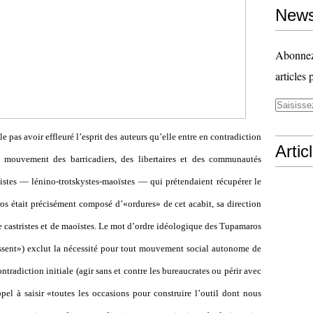
News
Abonnez-
articles 
e pas avoir effleuré l’esprit des auteurs qu’elle entre en contradiction
Artic
e mouvement des barricadiers, des libertaires et des communautés
istes — lénino-trotskystes-maoïstes — qui prétendaient récupérer le
était précisément composé d’«ordures» de cet acabit, sa direction
castristes et de maoïstes. Le mot d’ordre idéologique des Tupamaros
issent») exclut la nécessité pour tout mouvement social autonome de
ontradiction initiale (agir sans et contre les bureaucrates ou périr avec
el à saisir «toutes les occasions pour construire l’outil dont nous