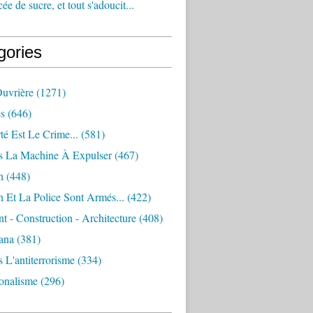
e de sucre, et tout s'adoucit...
gories
Ouvrière
(1271)
s
(646)
té Est Le Crime...
(581)
s La Machine À Expulser
(467)
n
(448)
 Et La Police Sont Armés...
(422)
 - Construction - Architecture
(408)
ana
(381)
 L'antiterrorisme
(334)
ionalisme
(296)