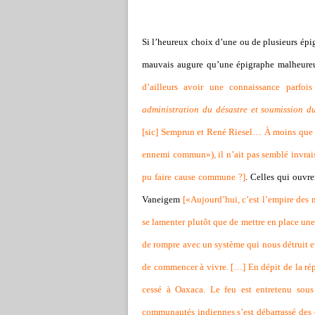
Si l’heureux choix d’une ou de plusieurs épigr
mauvais augure qu’une épigraphe malheure
d’ailleurs avoir une connaissance parfoi
administration du désastre et soumission d
[sic] Semprun et René Riesel… À moins que 
ennemi commun»), il n’ait pas semblé invrai
pu faire cause commune ?
]
. Celles qui ouvr
Vaneigem
[
«Aujourd’hui, c’est l’empire des 
se lamenter plutôt que de mettre en place une 
de rompre avec un système qui nous détruit et
de commencer à vivre. […] En dépit de la répre
cessé à Oaxaca. Le feu est entretenu sous 
communautés indiennes s’est débarrassé des 