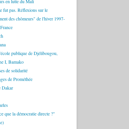
urs en lutte du Mali
e fut pas. Réflexions sur le
ent des chômeurs" de l'hiver 1997-
 France
ch
ana
'école publique de Djélibougou,
e I, Bamako
es de solidarité
ages de Prométhée
e Dakar
arles
ce que la démocratie directe ?"
e)