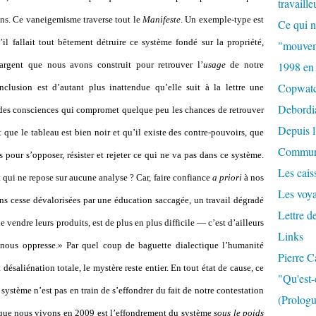
travaille
ions. Ce vaneigemisme traverse tout le
Manifeste
. Un exemple-type est
Ce qui n
’il fallait tout bêtement détruire ce système fondé sur la propriété,
"mouvem
l’argent que nous avons construit pour retrouver l’
usage
de notre
1998 en
Copwat
nclusion est d’autant plus inattendue qu’elle suit à la lettre une
Debordi
 des consciences qui compromet quelque peu les chances de retrouver
Depuis l
 que le tableau est bien noir et qu’il existe des contre-pouvoirs, que
Commun
 pour s’opposer, résister et rejeter ce qui ne va pas dans ce système.
Les caiss
t qui ne repose sur aucune analyse ? Car, faire confiance
a priori
à nos
Les voy
ans cesse dévalorisées par une éducation saccagée, un travail dégradé
Lettre d
 vendre leurs produits, est de plus en plus difficile — c’est d’ailleurs
Links
 nous oppresse.» Par quel coup de baguette dialectique l’humanité
Pierre C
 désaliénation totale, le mystère reste entier. En tout état de cause, ce
"Qu'est-
système n’est pas en train de s’effondrer du fait de notre contestation
(Prologu
e que nous vivons en 2009 est l’effondrement du système
sous le poids