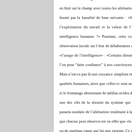
en finir sur le champ avec toutes les aliénat
fourni par la banalité de base suivante : «S
l’exploitation du travail et la valeur de 
intelligence humaine ?» Pourtant, cette co
observation lucide sur l’état de délabrement
«l’
usage
de l’intelligence» : «Certains diront
l’on peut “faire confiance” à nos concitoyens
Mais n’est-ce pas là une croyance simpliste e
qualités humaines, alors que celles-ci sont s
et le formatage abrutissant de médias avides de
une des clés de la réussite du système qui
passera soudain de l’aliénation totalitaire à la
que chacun peut observer est en effet que «le 
ou de quelque cause qui lui soit externe. C