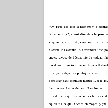
«On peut dès lors légitimement s’étonner
“communisme”, c’est-à-dire déjà le partage 
sanglante guerre civile, mais aussi que les qu
à satisfaire l’essentiel des revendications po
encore vivace de l’économie du cadeau, fai
moral — ou en tout cas un impératif absol
principales dépenses publiques, à savoir les g
demeurant sans commune mesure avec le gouffr
dans les sociétés modernes : “Les études qui
l’un de ceux qui assuraient les liturgies, i
équivaut à ce qu’un Athénien moyen gagnait e