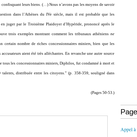
 confisquant leurs biens. (…) Nous n’avons pas les moyens de savoir
uestion dans l’Athènes du IVe siècle, mais il est probable que les
à en juger par le Troisième Plaidoyer d’Hypéride, prononcé après le
rouve trois exemples montrant comment les tribunaux athéniens
ne
n certain nombre de riches concessionnaires miniers, bien que les
 accusateurs aient été très alléchantes. En revanche une autre source
e tous les concessionnaires miniers, Diphilos, fut condamné à mort et
0 talents, distribuée entre les citoyens.” (p. 358-359, souligné dans
(Pages 50-53.)
Page
Appel à l