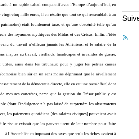
hasarde à un rapide calcul comparatif avec l’Europe d’aujourd’hui, en
ingt-cinq mille euros, il en résulte que tout ce qui ressemblait à un
Suiv
u patrimoine) était lourdement taxé, et qu’une obscénité telle qu’un
 hors des royaumes mythiques des Midas et des Crésus. Enfin, l’idée
venu du travail n’effleura jamais les Athéniens, et le salaire de la
ns inaptes au travail, vieillards, handicapés et invalides de guerre,
tiles, ainsi dans les tribunaux pour y juger les petites causes
 (comprise bien sûr en un sens moins déprimant que le nivellement
essairement de la démocratie directe, elle en est une
possibilité
, dont
 de mesures concrètes, parce que la gestion du Trésor public y est
ple (dont l’indulgence n’a pas laissé de surprendre les observateurs
rves, les paiements quotidiens [des salaires civiques] pouvaient avoir
é le risque existait que les pauvres usent de leur nombre pour ‘faire
s — à l’Assemblée en imposant des taxes que seuls les riches avaient à