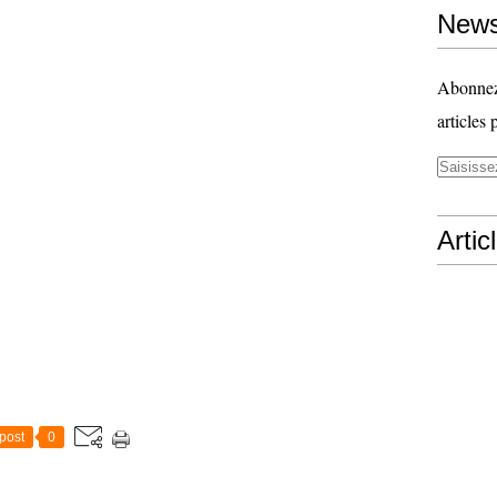
News
Abonnez-
articles 
Artic
post
0