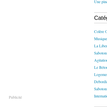
Une pincé
Caté
Colère 
Musique
La Liber
Saboton
Agitatio
Le Béton
Logement
Debordi
Sabotons
Internat
Publicité