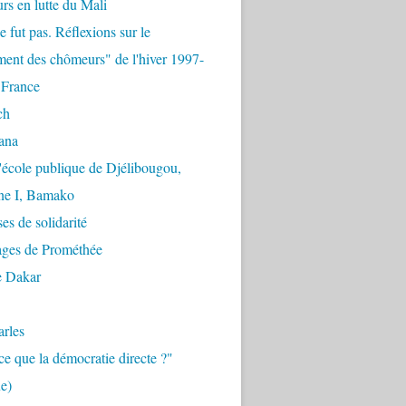
urs en lutte du Mali
e fut pas. Réflexions sur le
ent des chômeurs" de l'hiver 1997-
 France
ch
ana
'école publique de Djélibougou,
e I, Bamako
es de solidarité
ages de Prométhée
e Dakar
arles
ce que la démocratie directe ?"
e)