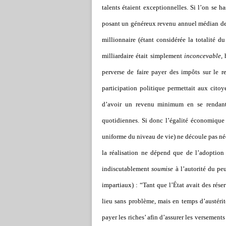
talents étaient exceptionnelles. Si l’on se 
posant un généreux revenu annuel médian de v
millionnaire (étant considérée la totalité d
milliardaire était simplement
inconcevable
,
perverse de faire payer des impôts sur le re
participation politique permettait aux citoye
d’avoir un revenu minimum en se rendant u
quotidiennes. Si donc l’égalité économique
uniforme du niveau de vie) ne découle pas néc
la réalisation ne dépend que de l’adoption
indiscutablement
soumise
à l’autorité du peu
impartiaux) : “Tant que l’État avait des rése
lieu sans problème, mais en temps d’austérit
payer les riches’ afin d’assurer les versement