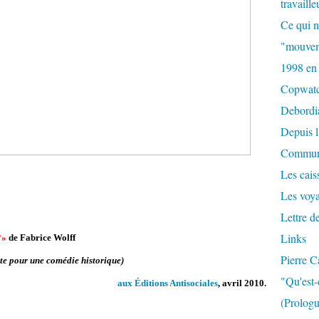
travaille
Ce qui n
"mouvem
1998 en
Copwat
Debordi
Depuis l
Commun
Les caiss
Les voy
Lettre d
Links
?»
de Fabrice Wolff
Pierre C
te pour une comédie historique)
"Qu'est-
aux Éditions Antisociales
, avril 2010.
(Prologu