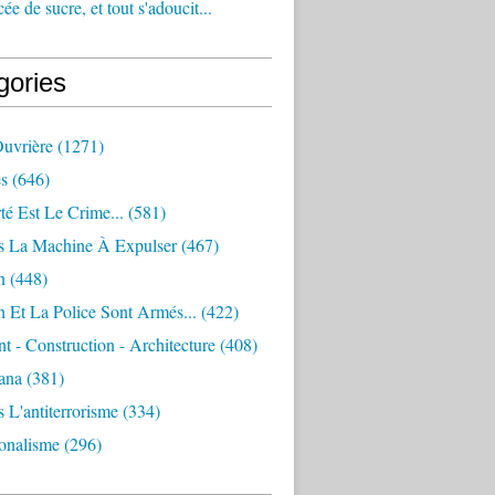
e de sucre, et tout s'adoucit...
gories
Ouvrière
(1271)
s
(646)
té Est Le Crime...
(581)
s La Machine À Expulser
(467)
n
(448)
 Et La Police Sont Armés...
(422)
 - Construction - Architecture
(408)
ana
(381)
 L'antiterrorisme
(334)
ionalisme
(296)