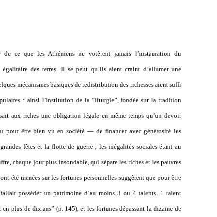
 de ce que les Athéniens ne votèrent jamais l’instauration du
égalitaire des terres. Il se peut qu’ils aient craint d’allumer une
elques mécanismes basiques de redistribution des richesses aient suffi
pulaires : ainsi l’institution de la “liturgie”, fondée sur la tradition
sait aux riches une obligation légale en même temps qu’un devoir
u pour être bien vu en société — de financer avec générosité les
randes fêtes et la flotte de guerre ; les inégalités sociales étant au
e, chaque jour plus insondable, qui sépare les riches et les pauvres
 ont été menées sur les fortunes personnelles suggèrent que pour être
l fallait posséder un patrimoine d’au moins 3 ou 4 talents. 1 talent
n plus de dix ans” (p. 145), et les fortunes dépassant la dizaine de