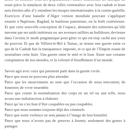
toute pièce le simulacre de deux villes «orientales» avec leur casbah et leurs
rues étroites afin d
’
y entraîner les troupes internationales à la contre-guérilla.
Exercices d
’
une bataille d
’
Alger version mondiale pouvant s
’
appliquer
ensuite à Naplouse, Bagdad, la banlieue parisienne, ou la forêt corrézienne.
Et que cette nouvelle conception de l
’
espace, abstraite des territoires qu
’
elle
traverse par ses raids intérieurs ou ses avenues taillées au bulldozer, devienne
dans l
’
avenir, le mode pragmatique pour gérer ce qui est trop caché aux yeux
du pouvoir. Et que de Villiers-le-Bel à Tarnac, se tienne une guerre entre ce
qui de la Casbah fuit la transparence imposée, et ce qui de l
’E
mpire essaie de
neutraliser cette fuite. Une guerre entre le strié et le lisse. Entre une certaine
conspiration de nos mondes, et la volonté d
’
étouffement d
’
un monde.
Savoir agir avec ceux qui prennent parti dans la guerre civile.
Parce que nous ne pouvons plus attendre.
Parce que les mouvements ne sont que l
’
occasion de nous rencontrer, de
fomenter, de vivre ensemble.
Parce que contre la neutralisation des corps en un tel ou une telle, nous
avons une indistinction à élaborer.
Parce qu
’
on s
’
en fout d
’
être coupables ou pas coupables.
Parce que nous sommes toujours déjà des criminels.
Parce que notre violence ne sera jamais à l
’
image de leur brutalité.
Parce que nous n
’
avons pas de preuves à fournir, seulement des gestes à
partager.