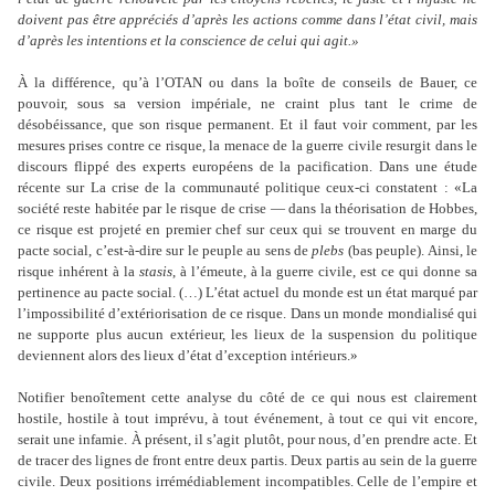
doivent pas être appréciés d
’
après les actions comme dans l
’
état civil, mais
d
’
après les intentions et la conscience de celui qui agit.»
À la différence, qu
’
à l
’
OTAN ou dans la boîte de conseils de Bauer, ce
pouvoir, sous sa version impériale, ne craint plus tant le crime de
désobéissance, que son risque permanent. Et il faut voir comment, par les
mesures prises contre ce risque, la menace de la guerre civile resurgit dans le
discours flippé des experts européens de la pacification. Dans une étude
récente sur La crise de la communauté politique ceux-ci constatent : «La
société reste habitée par le risque de crise — dans la théorisation de Hobbes,
ce risque est projeté en premier chef sur ceux qui se trouvent en marge du
pacte social, c
’
est-à-dire sur le peuple au sens de
plebs
(bas peuple). Ainsi, le
risque inhérent à la
stasis
, à l’émeute, à la guerre civile, est ce qui donne sa
pertinence au pacte social. (…) L’état actuel du monde est un état marqué par
l’impossibilité d’extériorisation de ce risque. Dans un monde mondialisé qui
ne supporte plus aucun extérieur, les lieux de la suspension du politique
deviennent alors des lieux d’état d
’
exception intérieurs.»
Notifier benoîtement cette analyse du côté de ce qui nous est clairement
hostile, hostile à tout imprévu, à tout événement, à tout ce qui vit encore,
serait une infamie. À présent, il s
’
agit plutôt, pour nous, d
’
en prendre acte. Et
de tracer des lignes de front entre deux partis. Deux partis au sein de la guerre
civile. Deux positions irrémédiablement incompatibles. Celle de l
’
empire et