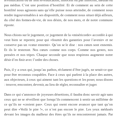
revendication ou de non revendication, innocent ou pas innocent, médias ou
pas médias. C
’
est une position d
’
hostilité. Et de comment au sein de cette
hostilité nous agissons sans qu
’
elle puisse nous atteindre, de comment nous
rendre ingouvernables à ses dispositifs, de comment nous situer déjà ailleurs,
du côté des formes-de-vie, de nos désirs, de nos mots, et de notre commune
riposte.
Nous chions sur le jugement, ce jugement de la «miséricorde» accordée à qui
veut bien se repentir, pour qui «fournit des garanties pour l
’
avenir» et ne
conserve pas un «cœur ennemi». Qu
’
on se le dise : nos cœurs sont ennemis.
Et ils le resteront. Nos cœurs comme nos corps. Comme nos gestes, nos
pensées et nos tripes. Chaque seconde que nous respirons augmente notre
désir d
’
en finir avec l
’
ordre des choses.
Puis, il y a ceux qui, jusqu
’
au pathos, réclament d
’
être jugés, ne serait-ce que
pour être reconnus coupables. Face à ceux qui parlent à la place des autres,
aux objecteurs, à ceux qui aiment tant les questions et les poser, nous disons
: trouver, rencontrer, devenir, au lieu de régler, reconnaître et juger.
Dans ce qui s
’
annonce de joyeuses désertions, il faudra donc savoir agir sans
ceux qui ne se réveillent que lorsqu
’
ils commencent à sentir un millième de
ce qu
’
ils ne «croient pas». Ceux qui osent encore avancer que tant qu
’
on
peut dire «Voilà le pire !», ce n
’
est pas encore le pire. Les yeux médusés
devant les images du malheur des êtres qu
’i
ls ne rencontreront jamais. Par