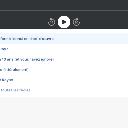
nsformé l’ennui en chef-d’œuvre
 DayZ
 a 13 ans (et vous l'avez ignoré)
e (littéralement)
im Rayan
 toutes les règles
s les jeux vidéo
us choquant de Rockstar ? - Le scandale BULLY
e plus moche de Steam