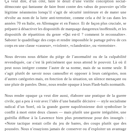
Ça veut dire, d
’
un côté, faire le deuil d
’
une vieille conception social-
démocrate qui fantasme de faire front contre des «abus de pouvoir» qu
’
elle
légitime néanmoins lorsqu
’
il s
’
agit de sécurité intérieure et de mater une
révolte au nom de la lutte anti-terroriste, comme cela a été le cas dans les
années 70 en Italie, en Allemagne et en France. Et de façon plus cruciale, se
préparer à désactiver les dispositifs de marquage dangereux/inoffensifs, et les
dispositifs de répartition du genre «Qui est-il ? comment le reconnaître».
Saboter le quadrillage des corps et rendre impossible le partage prévu de ces
corps en une classe «casseur», «violent», «clandestin», ou «terroriste».
Nous devons nous défaire du piège de l
’
anormalité ou de la culpabilité
revendiquée, car c
’
est là précisément que nous attend le pouvoir. Là où il
peut nous intégrer comme l
’
autre de sa norme, mais de sa norme seule. Il
s
’
agit plutôt de savoir nous camoufler et opposer à leurs catégories, non
d
’
autres catégories mais, en fonction de la situation, un silence menaçant ou
une pluie de paroles. Donc, nous rendre opaque à leurs Flash-balls normatifs.
Nous rendre opaque ça veut dire aussi, élaborer une pratique de la guerre
civile, qui a peu à voir avec l
’
idée d
’
une bataille décisive — style socialisme
radical d
’
un Sorel, où la grande guerre napoléonienne doit symboliser le
conflit à mort entre deux classes — mais plutôt une guerre irrégulière, une
guérilla diffuse à la Lawrence bien plus prometteuse pour des insurgés :
«Notre tactique restait celle du jeu de barres, des coups plutôt que des
poussées. Nous n
’
essayions jamais de conserver ou d
’
exploiter un avantage