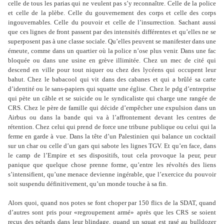
celle de tous les parias qui ne veulent pas s
’
y reconnaître. Celle de la police
et celle de la plèbe. Celle du gouvernement des corps et celle des corps
ingouvernables. Celle du pouvoir et celle de l
’
insurrection. Sachant aussi
que ces lignes de front passent par des intensités différentes et qu
’
elles ne se
superposent pas à une classe sociale. Qu
’
elles peuvent se manifester dans une
émeute, comme dans un quartier où la police n
’
ose plus venir. Dans une fac
bloquée ou dans une usine en grève illimitée. Chez un mec de cité qui
descend en ville pour tout niquer ou chez des lycéens qui occupent leur
bahut. Chez le babacool qui vit dans des cabanes et qui a brûlé sa carte
d
’
identité ou le sans-papiers qui squatte une église. Chez le pdg d
’
entreprise
qui pète un câble et se suicide ou le syndicaliste qui charge une rangée de
CRS. Chez le père de famille qui décide d
’
empêcher une expulsion dans un
Airbus ou dans la bande qui va à l
’
affrontement devant les centres de
rétention. Chez celui qui prend de force une tribune publique ou celui qui la
ferme en garde à vue. Dans la tête d
’
un Palestinien qui balance un cocktail
sur un char ou celle d
’
un gars qui sabote les lignes TGV. Et qu
’
en face, dans
le camp de l
’E
mpire et ses dispositifs, tout cela provoque la peur, peur
panique que quelque chose prenne forme, qu
’
entre les révoltés des liens
s
’
intensifient, qu
’
une menace devienne ingérable, que l
’
exercice du pouvoir
soit suspendu définitivement, qu
’
un monde touche à sa fin.
Alors quoi, quand nos potes se font choper par 150 flics de la SDAT, quand
d
’
autres sont pris pour «regroupement armé» après que les CRS se soient
reçus des pétards dans leur blindage, quand un squat est rasé au bulldozer