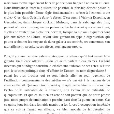
mais nous mettre rapidement hors de portée pour frapper à nouveau ailleurs.
Nous utilisions la force la plus réduite possible, le plus rapidement possible,
le plus loin possible. Notre règle fondamentale : refuser à l
’
ennemi toute
cible.» C’est dans
Guérilla dans le désert
. C
’
est aussi à Vichy, à Exarchia, en
Guadeloupe, dans chaque cocktail Molotov, dans le sabotage des flux,
partout où nos corps gagnent en puissance. Sachant aussi que ces pratiques,
si elles ne veulent pas s
’
étouffer, devront, lorsque la rue ou un quartier sont
pris aux forces de l
’
ordre, savoir faire grandir un type d
’
organisation qui
pourra se donner les moyens de durer grâce à ses comités, ses communes, son
ravitaillement, sa culture, ses affects, son langage propre.
Puis, il y a une certaine valeur stratégique du silence qu
’
il faut savoir faire
grandir. Un silence offensif. Là où les actes parlent d
’
eux-mêmes. Où tout
discours qui s
’i
ndigne constitue d
’
emblée une trahison de ces actes. D
’
autre
part, le soutien politique dans «l
’
affaire de Tarnac», ce nom dégueulasse ! —
parmi les plus proches qui se sont laissés aller au seul jugement de
l
’
utilisation compromettante des médias — n
’
a pas été à la hauteur de ce
silence offensif. Qui aurait impliqué et qui implique de faire de notre soutien
l
’
écho de la radicalité de la situation, non l
’
écho d
’
une radicalité de
quelques-uns. Et que ce soutien en acte ne soit porteur que de notre propre
joie, notre propre détermination à prendre parti dans la guerre en cours. Car
ce qui se joue ici, dans les raids menés par les forces d
’
occupation impériale
que ce soit à Tarnac ou ailleurs, va bien au-delà de la question de