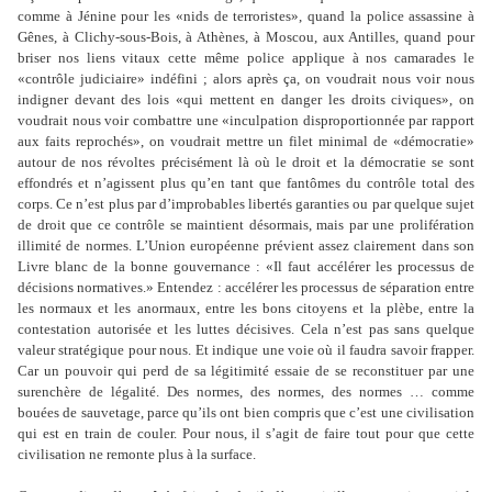
comme à Jénine pour les «nids de terroristes», quand la police assassine à
Gênes, à Clichy-sous-Bois, à Athènes, à Moscou, aux Antilles, quand pour
briser nos liens vitaux cette même police applique à nos camarades le
«contrôle judiciaire» indéfini ; alors après ça, on voudrait nous voir nous
indigner devant des lois «qui mettent en danger les droits civiques», on
voudrait nous voir combattre une «inculpation disproportionnée par rapport
aux faits reprochés», on voudrait mettre un filet minimal de «démocratie»
autour de nos révoltes précisément là où le droit et la démocratie se sont
effondrés et n
’
agissent plus qu
’
en tant que fantômes du contrôle total des
corps. Ce n
’
est plus par d
’
improbables libertés garanties ou par quelque sujet
de droit que ce contrôle se maintient désormais, mais par une prolifération
illimité de normes. L
’U
nion européenne prévient assez clairement dans son
Livre blanc de la bonne gouvernance : «Il faut accélérer les processus de
décisions normatives.» Entendez : accélérer les processus de séparation entre
les normaux et les anormaux, entre les bons citoyens et la plèbe, entre la
contestation autorisée et les luttes décisives. Cela n
’
est pas sans quelque
valeur stratégique pour nous. Et indique une voie où il faudra savoir frapper.
Car un pouvoir qui perd de sa légitimité essaie de se reconstituer par une
surenchère de légalité. Des normes, des normes, des normes … comme
bouées de sauvetage, parce qu
’
ils ont bien compris que c
’
est une civilisation
qui est en train de couler. Pour nous, il s
’
agit de faire tout pour que cette
civilisation ne remonte plus à la surface.