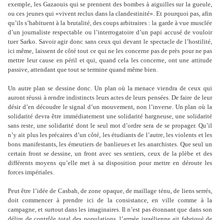
exemple, les Gazaouis qui se prennent des bombes à aiguilles sur la gueule,
ou ces jeunes qui «vivent reclus dans la clandestinité». Et pourquoi pas, afin
qu
’
ils s
’
habituent à la brutalité, des coups arbitraires : la garde à vue musclée
d
’
un journaliste respectable ou l
’
interrogatoire d
’
un papi accusé de vouloir
tuer Sarko. Savoir agir donc sans ceux qui devant le spectacle de l
’
hostilité,
ici même, laissent de côté tout ce qui ne les concerne pas de près pour ne pas
mettre leur cause en péril et qui, quand cela les concerne, ont une attitude
passive, attendant que tout se termine quand même bien.
Un autre plan se dessine donc. Un plan où la menace viendra de ceux qui
auront réussi à rendre indistincts leurs actes de leurs pensées. De faire de leur
désir d
’e
n découdre le signal d
’
un mouvement, non l
’
inverse. Un plan où la
solidarité devra être immédiatement une solidarité hargneuse, une solidarité
sans reste, une solidarité dont le seul mot d
’
ordre sera de se propager. Qu
’
il
n
’
y ait plus les précaires d
’
un côté, les étudiants de l
’
autre, les violents et les
bons manifestants, les émeutiers de banlieues et les anarchistes. Que seul un
certain front se dessine, un front avec ses sentiers, ceux de la plèbe et des
différents moyens qu
’
elle met à sa disposition pour mettre en déroute les
forces impériales.
Peut être l
’
idée de Casbah, de zone opaque, de maillage ténu, de liens serrés,
doit commencer à prendre ici de la consistance, en ville comme à la
campagne, et surtout dans les imaginaires. Il n
’
est pas étonnant que dans son
délire de contrôle total des populations, l
’
armée israélienne ait fabriqué de