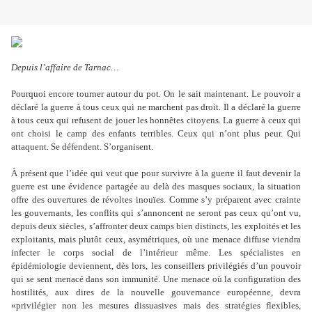
Depuis l’affaire de Tarnac…
Pourquoi encore tourner autour du pot. On le sait maintenant. Le pouvoir a
déclaré la guerre à tous ceux qui ne marchent pas droit. Il a déclaré la guerre
à tous ceux qui refusent de jouer les honnêtes citoyens. La guerre à ceux qui
ont choisi le camp des enfants terribles. Ceux qui n
’
ont plus peur. Qui
attaquent. Se défendent. S
’
organisent.
À présent que l
’
idée qui veut que pour survivre à la guerre il faut devenir la
guerre est une évidence partagée au delà des masques sociaux, la situation
offre des ouvertures de révoltes inouïes. Comme s
’
y préparent avec crainte
les gouvernants, les conflits qui s
’
annoncent ne seront pas ceux qu
’
ont vu,
depuis deux siècles, s
’
affronter deux camps bien distincts, les exploités et les
exploitants, mais plutôt ceux, asymétriques, où une menace diffuse viendra
infecter le corps social de l
’
intérieur même. Les spécialistes en
épidémiologie deviennent, dès lors, les conseillers privilégiés d
’
un pouvoir
qui se sent menacé dans son immunité. Une menace où la configuration des
hostilités, aux dires de la nouvelle gouvernance européenne, devra
«privilégier non les mesures dissuasives mais des stratégies flexibles,