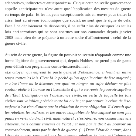
adaptatives, indirectes et anticipatoires». Ce que cette nouvelle gouvernance
appelle «anticipatoire» n
’
est autre que l
’
application des mesures de guerre
en temps de paix. Et les moyens exceptionnels mis en œuvre pour traiter la
crise, tant au niveau économique que social, ne sont que le signe de cela.
Face à ce déploiement de dispositifs, il ne suffit plus de critiquer les seules
lois anti-terroristes qui se sont abattues sur nos camarades depuis janvier
2008 mais bien de se préparer à un autre ordre d
’
affrontement : celui de la
guerre civile.
Au sein de cette guerre, la figure du pouvoir souverain réapparaît comme une
forme légitime de gouvernement qui, depuis Hobbes, ne prend pas de gants
pour définir son programme contre-insurrectionnel :
«Le citoyen qui enfreint le pacte général d
’
obéissance, enfreint en même
temps toutes les lois. C
’
est là le péché qu
’
on appelle crime de lèse-majesté ;
et c
’
est l
’
acte ou le discours par quoi un citoyen ou sujet déclare ne plus
vouloir obéir à l
’
homme ou l
’
assemblée à qui a été remis le pouvoir suprême
de l
’É
tat. L
’
obligation de l
’
obéissance civile, en vertu de laquelle les lois
civiles sont valables, précède toute loi civile ; et par nature le crime de lèse-
majesté n
’
est rien d
’
autre que la violation de cette obligation. Il s
’
ensuit que
les rebelles, les traîtres, et les autres coupables de lèse-majesté ne sont pas
punis en vertu du droit civil, mais naturel ; c
’
est-à-dire, non comme mauvais
citoyens, mais comme ennemis de l
’É
tat ; et non par le droit du pouvoir ou
commandement, mais par le droit de guerre. (…) Dans l
’
état de nature, dans
l
’
état de guerre renouvelé par les citoyens rebelles, le juste et l
’
injuste ne