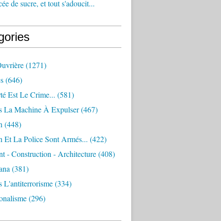
e de sucre, et tout s'adoucit...
gories
Ouvrière
(1271)
s
(646)
té Est Le Crime...
(581)
s La Machine À Expulser
(467)
n
(448)
 Et La Police Sont Armés...
(422)
 - Construction - Architecture
(408)
ana
(381)
 L'antiterrorisme
(334)
ionalisme
(296)