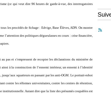
orisme (ce qui veut dire 96 heures de garde-à-vue, des interrogatoires
Suiv
 tous les procédés de fichage : Edvige, Base Élèves, ADN. On montre
rne l’attention des politiques dégueulasses en cours : crise financière,
papiers.
au pas et s’empressent de recopier les déclarations du ministère de
t ainsi à la construction de l’ennemi intérieur, un ennemi à l’identité
», jusqu’aux squatteurs en passant par les anti-OGM. Le portrait-robot
tant contre les réformes universitaires, contre les centres de rétention,
ue institutionnelle. Autant dire que la liste des présumés coupables est