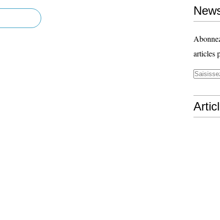
News
Abonnez-
articles 
Artic