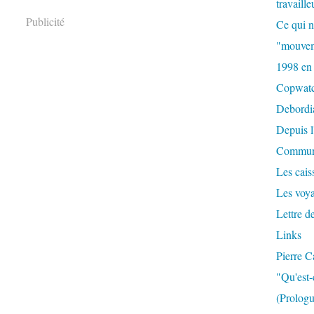
travaille
Publicité
Ce qui n
"mouvem
1998 en
Copwat
Debordi
Depuis l
Commun
Les caiss
Les voy
Lettre d
Links
Pierre C
"Qu'est-
(Prologu