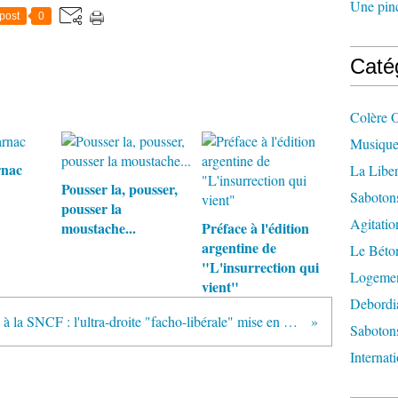
Une pincé
post
0
Caté
Colère 
Musique
rnac
La Liber
Pousser la, pousser,
Saboton
pousser la
Agitatio
moustache...
Préface à l'édition
argentine de
Le Béton
"L'insurrection qui
Logement
vient"
Debordi
Sabotage à la SNCF : l'ultra-droite "facho-libérale" mise en cause
Sabotons
Internat