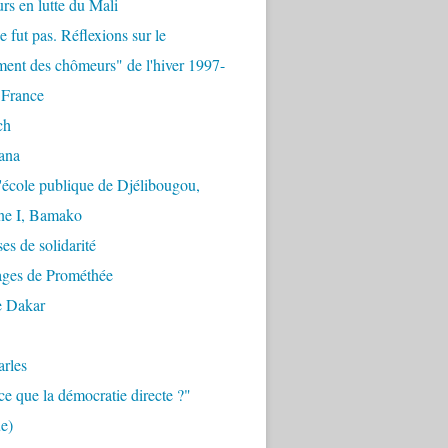
urs en lutte du Mali
e fut pas. Réflexions sur le
ent des chômeurs" de l'hiver 1997-
 France
ch
ana
'école publique de Djélibougou,
e I, Bamako
es de solidarité
ages de Prométhée
e Dakar
arles
ce que la démocratie directe ?"
e)