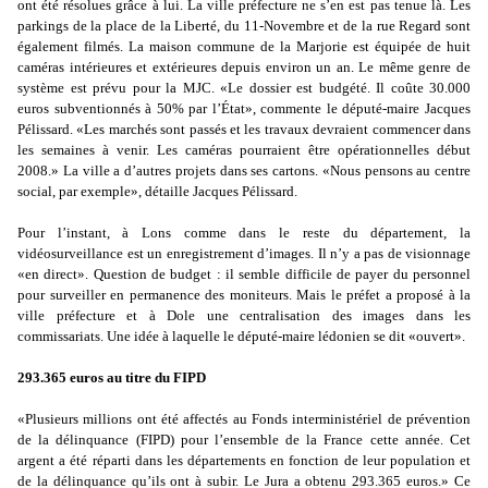
ont été résolues grâce à lui. La ville préfecture ne s’en est pas tenue là. Les
parkings de la place de la Liberté, du 11-Novembre et de la rue Regard sont
également filmés. La maison commune de la Marjorie est équipée de huit
caméras intérieures et extérieures depuis environ un an. Le même genre de
système est prévu pour la MJC. «Le dossier est budgété. Il coûte 30.000
euros subventionnés à 50% par l’État», commente le député-maire Jacques
Pélissard. «Les marchés sont passés et les travaux devraient commencer dans
les semaines à venir. Les caméras pourraient être opérationnelles début
2008.» La ville a d’autres projets dans ses cartons. «Nous pensons au centre
social, par exemple», détaille Jacques Pélissard.
Pour l’instant, à Lons comme dans le reste du département, la
vidéosurveillance est un enregistrement d’images. Il n’y a pas de visionnage
«en direct». Question de budget : il semble difficile de payer du personnel
pour surveiller en permanence des moniteurs. Mais le préfet a proposé à la
ville préfecture et à Dole une centralisation des images dans les
commissariats. Une idée à laquelle le député-maire lédonien se dit «ouvert».
293.365 euros au titre du FIPD
«Plusieurs millions ont été affectés au Fonds interministériel de prévention
de la délinquance (FIPD) pour l’ensemble de la France cette année. Cet
argent a été réparti dans les départements en fonction de leur population et
de la délinquance qu’ils ont à subir. Le Jura a obtenu 293.365 euros.» Ce