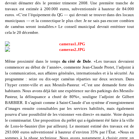
devrait démarrer dès le premier trimestre 2008. Une première tranche de
travaux est estimée à 200.000 euros, subventionnée à hauteur de 84.000
euros. «C’est l’équipement du QG — qui devrait se trouver dans des locaux
municipaux — et la connectique le plus cher. Je ne sais pas encore combien
de caméras seront installées.» Le conseil municipal devrait entériner tout
cela le 20 décembre.
Même proximité dans le temps
du côté de Dole
. «Les travaux devraient
commencer au début de l’année», commente Jean-Claude Protet, l’adjoint à
la communication, aux affaires générales, internationales et à la sécurité. Au
programme : seize ou dix-sept caméras réparties sur deux secteurs. Dans
l’hyper centre-ville et aux Mesnils-Pasteur. «C’est une demande forte des
habitants. Nous avons déjà fait une expérience sur des parkings des Mesnils-
Pasteur, la délinquance a chuté de 80%», souligne l’adjoint de Gilbert
BARBIER. Il s’agirait comme à Saint-Claude d’un système d’enregistrement
d’images ensuite consultables par les services habilités, mais également
pourvu d’une possibilité de les visionner «en direct» en mairie. Voire depuis
le commissariat. Une proposition du préfet qui a également été faite à la ville
de Lons-le-Saunier (lire par ailleurs). Le montant estimé des travaux est de
293.000 euros subventionné à hauteur d’environ 35% par l’État. «Nous en
sommes à la phase technique. Nous avons notamment à choisir entre un