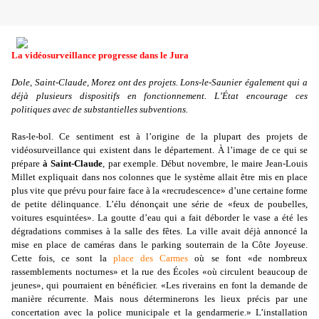
La vidéosurveillance progresse dans le Jura
Dole, Saint-Claude, Morez ont des projets. Lons-le-Saunier également qui a
déjà plusieurs dispositifs en fonctionnement. L’État encourage ces
politiques avec de substantielles subventions.
Ras-le-bol. Ce sentiment est à l’origine de la plupart des projets de
vidéosurveillance qui existent dans le département. À l’image de ce qui se
prépare
à Saint-Claude
, par exemple. Début novembre, le maire Jean-Louis
Millet expliquait dans nos colonnes que le système allait être mis en place
plus vite que prévu pour faire face à la «recrudescence» d’une certaine forme
de petite délinquance. L’élu dénonçait une série de «feux de poubelles,
voitures esquintées». La goutte d’eau qui a fait déborder le vase a été les
dégradations commises à la salle des fêtes. La ville avait déjà annoncé la
mise en place de caméras dans le parking souterrain de la Côte Joyeuse.
Cette fois, ce sont la
place des Carmes
où se font «de nombreux
rassemblements nocturnes» et la rue des Écoles «où circulent beaucoup de
jeunes», qui pourraient en bénéficier. «Les riverains en font la demande de
manière récurrente. Mais nous déterminerons les lieux précis par une
concertation avec la police municipale et la gendarmerie.» L’installation