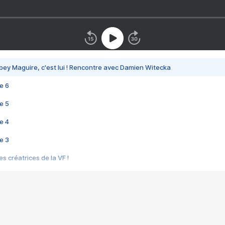
bey Maguire, c'est lui ! Rencontre avec Damien Witecka
e 6
e 5
e 4
e 3
s créatrices de la VF !
e 2
e 1
e Mektoub My Love arrive enfin ! Rencontre avec Shaïn Boumedine et Sal