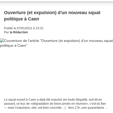
Ouverture (et expulsion) d'un nouveau squat
politique à Caen
Publié le 07/01/2011 à 23:21
Par
la Rédaction
Le squat ouvert à Caen a déjà été expulsé (en toute illégalité, soit dit en
passant, ce truc de «dégradation de biens privés en réunion», c’est du flan
— mais l’expulsion, elle, est bien concrète…) : Vers 17h, une quarantaine de
policiers est intervenue...