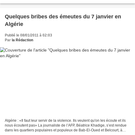
vu les premières échauffourées...
Quelques bribes des émeutes du 7 janvier en
Algérie
Publié le 08/01/2011 à 02:03
Par
la Rédaction
Algérie : «Il faut leur servir de la violence. Ils veulent qu'on les écoute et ils
nous écoutent pas» La journaliste de l’AFP, Béatrice Khadige, s’est rendue
dans les quartiers populaires et populeux de Bab-El-Oued et Belcourt, à