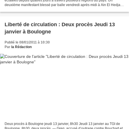
éclatées depuis quatres jours à travers plusieurs régions du pays. Un
deuxième manifestant blessé par balle vendredi après midi à Ain El Hedjal,
dans la region de M’sila, vient de...
Liberté de circulation : Deux procès Jeudi 13
janvier à Boulogne
Publié le 08/01/2011 à 10:30
Par
la Rédaction
Deux procès à Boulogne jeudi 13 janvier, 8h30 Jeudi 13 janvier au TGI de
Boulogne, 8h30, deux procès. — Greg, accusé d’outrage contre Bouchart et