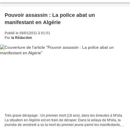
Alger, secoués par des...
Pouvoir assassin : La police abat un
manifestant en Algérie
Publié le 08/01/2011 à 01:51
Par
la Rédaction
Très grave dérapage : Un premier mort (18 ans), dans les émeutes à M'sila
La situation en Algérie est en train de déraper. Dans la wilaya de M'sila, la
journée de vendredi a vu la mort du premier jeune parmi les manifestants,
dans la commune de Ain Hadjel,...