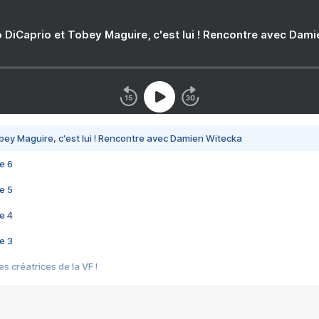
 DiCaprio et Tobey Maguire, c'est lui ! Rencontre avec Dam
bey Maguire, c'est lui ! Rencontre avec Damien Witecka
e 6
e 5
e 4
e 3
s créatrices de la VF !
e 2
e 1