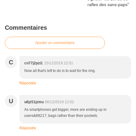
Commentaires
Ajouter un commentaire
C
cn77j2pzi1
15/12/2019 22:01
Now all that's left to do is to wait for the ring.
Répondre
U
u6jz51jzmu
06/12/2019 12:02
As smartphones get bigger, more are ending up in
users&#8217; bags rather than their pockets.
Répondre