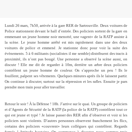
Lundi 26 mars, 7h50, arrivée à la gare RER de Sartrouville. Deux voitures de
Police stationnent devant le hall d’entrée. Des policiers sortent de la gare en
emmenant un jeune homme noir menotté, une «agent» de la RATP assiste à
la scène. Le jeune homme arrêté est mis rapidement dans une des deux
voitures de police et emmené. Je stationne donc pour voir la suite des
évènements. 5 à 6 militants (socialistes il me semble) distribuent des tracts à
proximité, ils n’ont pas bougé. Une personne a observé la scène aussi, on
discute ! Elle me dit de regarder à 10m, derrière un arbre deux policiers
contrôlent un jeune homme de couleur. On s’approche un peu ! Ils le
fouillent, palpent ses vêtements. Quelques minutes après ils le laissent partir.
On continue à discuter, surtout sur la répression et les rafles. Ensuite je pars
prendre mon train pour aller travailler.
Retour le soir ! À la Défense ! 18h. J’arrive sur le quai. Un groupe de policiers
et d’Agents de Sécurité de la RATP (la police de la RATP) contrôlent tout ce
qui est jeune et typé ! Je laisse passer des RER afin d’observer et voir si les
policiers sont violents. D’autres personnes observent franchement les flics,
certains des policiers «couvrent» leurs collègues qui contrôlent. Regards
fermés ! Attitude hautaine. On commence à discuter, nous sommes trois