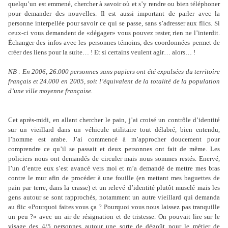
quelqu’un est emmené, chercher à savoir où et s’y rendre ou bien téléphoner
pour demander des nouvelles. Il est aussi important de parler avec la
personne interpellée pour savoir ce qui se passe, sans s’adresser aux flics. Si
ceux-ci vous demandent de «dégager» vous pouvez rester, rien ne l’interdit.
Échanger des infos avec les personnes témoins, des coordonnées permet de
créer des liens pour la suite… ! Et si certains veulent agir… alors… !
NB : En 2006, 26.000 personnes sans papiers ont été expulsées du territoire
français et 24.000 en 2005, soit l’équivalent de la totalité de la population
d’une ville moyenne française.
Cet après-midi, en allant chercher le pain, j’ai croisé un contrôle d’identité
sur un vieillard dans un véhicule utilitaire tout délabré, bien entendu,
l’homme est arabe. J’ai commencé à m’approcher doucement pour
comprendre ce qu’il se passait et deux personnes ont fait de même. Les
policiers nous ont demandés de circuler mais nous sommes restés. Enervé,
l’un d’entre eux s’est avancé vers moi et m’a demandé de mettre mes bras
contre le mur afin de procéder à une fouille (en mettant mes baguettes de
pain par terre, dans la crasse) et un relevé d’identité plutôt musclé mais les
gens autour se sont rapprochés, notamment un autre vieillard qui demanda
au flic «Pourquoi faites vous ça ? Pourquoi vous nous laissez pas tranquille
un peu ?» avec un air de résignation et de tristesse. On pouvait lire sur le
visage des 4/5 personnes autour une sorte de dégoût pour le métier de