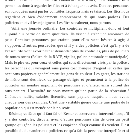
personnes donc à regarder les flics et à échanger nos avis. D’autres personnes
sont choquées aussi par les contrôles fréquents mais se taisent. Les flics nous
regardent et bien évidemment comprennent de qui nous parlons. Des
policiers en civil les rejoignent. Les flics se calment, nous partons.
Voilà une journée ordinaire. Les contrôles se multiplient donc et font
aujourd’hui partie de notre quotidien. Ils visent à créer une ambiance de
peur. Certaines personnes par crainte pour elles vont hésiter à agir, à
s’opposer. D’autres, persuadées que si il y a des policiers c’est qu’il y a de
l’insécurité vont avoir peur et demander plus de contrôles, plus de policiers
de toutes sortes (Police de la RATP, vigiles, police nationale et municipale).
Mais le pire est pour ceux et celles qui sont directement visés par la police :
les personnes qui voyagent sans payer (par manque d’argent) et celles qui
sont sans papiers et généralement les gens de couleur. Les gares, les stations
de métro sont des lieux de passage obligés et permettent à la police de
contrôler un nombre important de personnes et d’arrêter ainsi surtout des
sans papiers. L’actualité ne nous montre qu’une partie de la répression !
Chômeurs radiés, salariés licenciés, sans papiers traqués… nous avons
chaque jour des exemples. C’est une véritable guerre contre une partie de la
population qui est menée par le pouvoir.
Résister, voilà ce qu’il faut faire ! Rester et observer ou intervenir lorsqu’il
y a des contrôles, discuter avec d’autres personnes afin de créer un petit
groupe qui gène les policiers et les empêche d’agir comme ils veulent. Il est
possible de demander aux policiers ce qu’a fait la personne interpellée et si