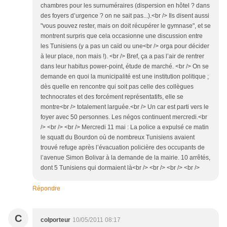
chambres pour les surnuméraires (dispersion en hôtel ? dans
des foyers d’urgence ? on ne sait pas...).<br /> Ils disent aussi
"vous pouvez rester, mais on doit récupérer le gymnase", et se
montrent surpris que cela occasionne une discussion entre
les Tunisiens (y a pas un caïd ou une<br /> orga pour décider
à leur place, non mais !). <br /> Bref, ça a pas l’air de rentrer
dans leur habitus power-point, étude de marché. <br /> On se
demande en quoi la municipalité est une institution politique ;
dès quelle en rencontre qui soit pas celle des collègues
technocrates et des forcément représentatifs, elle se
montre<br /> totalement larguée.<br /> Un car est parti vers le
foyer avec 50 personnes. Les négos continuent mercredi.<br
/> <br /> <br /> Mercredi 11 mai : La police a expulsé ce matin
le squatt du Bourdon où de nombreux Tunisiens avaient
trouvé refuge après l’évacuation policière des occupants de
l’avenue Simon Bolivar à la demande de la mairie. 10 arrêtés,
dont 5 Tunisiens qui dormaient là<br /> <br /> <br /> <br />
Répondre
C
colporteur
10/05/2011 08:17