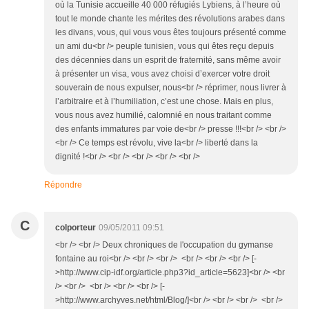
où la Tunisie accueille 40 000 réfugiés Lybiens, à l’heure où
tout le monde chante les mérites des révolutions arabes dans
les divans, vous, qui vous vous êtes toujours présenté comme
un ami du<br /> peuple tunisien, vous qui êtes reçu depuis
des décennies dans un esprit de fraternité, sans même avoir
à présenter un visa, vous avez choisi d’exercer votre droit
souverain de nous expulser, nous<br /> réprimer, nous livrer à
l’arbitraire et à l’humiliation, c’est une chose. Mais en plus,
vous nous avez humilié, calomnié en nous traitant comme
des enfants immatures par voie de<br /> presse !!!<br /> <br />
<br /> Ce temps est révolu, vive la<br /> liberté dans la
dignité !<br /> <br /> <br /> <br /> <br />
Répondre
C
colporteur
09/05/2011 09:51
<br /> <br /> Deux chroniques de l'occupation du gymanse
fontaine au roi<br /> <br /> <br /> <br /> <br /> <br /> [-
>http://www.cip-idf.org/article.php3?id_article=5623]<br /> <br
/> <br /> <br /> <br /> <br /> [-
>http://www.archyves.net/html/Blog/]<br /> <br /> <br /> <br />