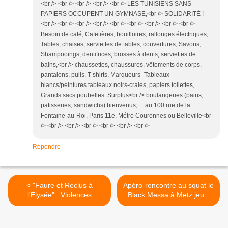
<br /> <br /> <br /> <br /> <br /> LES TUNISIENS SANS
PAPIERS OCCUPENT UN GYMNASE,<br /> SOLIDARITÉ !
<br /> <br /> <br /> <br /> <br /> <br /> <br /> <br /> <br />
Besoin de café, Cafetières, bouilloires, rallonges électriques,
Tables, chaises, serviettes de tables, couvertures, Savons,
Shampooings, dentifrices, brosses à dents, serviettes de
bains,<br /> chaussettes, chaussures, vêtements de corps,
pantalons, pulls, T-shirts, Marqueurs -Tableaux
blancs/peintures tableaux noirs-craies, papiers toilettes,
Grands sacs poubelles. Surplus<br /> boulangeries (pains,
patisseries, sandwichs) bienvenus, ... au 100 rue de la
Fontaine-au-Roi, Paris 11e, Métro Couronnes ou Belleville<br
/> <br /> <br /> <br /> <br /> <br /> <br />
Répondre
< "Faure et Reclus à
Apéro-rencontre au squat le
l'Élysée" : Violences
Black Messa à Metz jeudi
policières et désignation de
12 mai >
l'ennemi intérieur