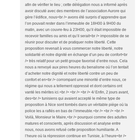
afin de vérifier le lieu ; cette délégation nous a informé après
avoir discuté avec des membres de l’association Aurore qui
gère l’édifice, nous<br /> avons été surpris d’apprendre que
l’on pouvait rester dans l’immeuble de 18H00 à 9H00 du
matin, avec un couvre-feu à 23H00, qu’il était impossible de
recevoir familles ou amis et qu’il serait<br /> impossible de se
réunir pour discuter et de pratiquer notre liberté. Cette
proposition revenait à vous commercer notre liberté, notre
solidarité et notre dignité en échange d’un peu de confort<br
/> très relatif pour un petit groupe favorisé d’entre nous. Cela
nous a renvoyé aux pires heures du benalisme où l’on tentait
d’acheter notre dignité et notre liberté contre un peu de
confort et en<br /> corrompant une minorité d’entre nous, ce
régime qui nous a tellement oppressé et dont certains ont
vanté les mérites ici.<br /> <br /> <br /> 4/ Enfin, 2 jours avant,
des<br /> tunisiens qui avaient accepté le même type de
proposition à Nice sont tombés dans un véritable piège où la
police les a raflés en bas de l’immeuble.<br /> <br /> <br />
Voilà, Monsieur le Maire,<br /> pourquoi comme des adultes
matures et conscients, après discussion et analyse entre
nous, nous avons refusé cette proposition humiliante. A
l’heure où la répression continue en Tunisie, à l’heure<br />