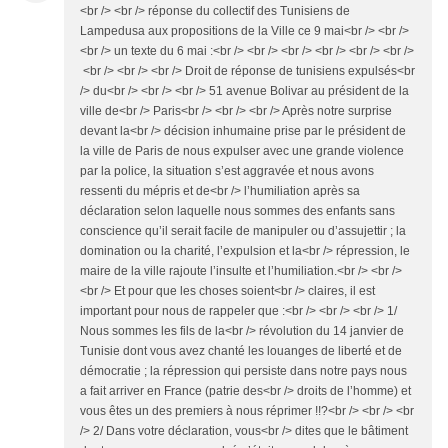
<br /> <br /> réponse du collectif des Tunisiens de
Lampedusa aux propositions de la Ville ce 9 mai<br /> <br />
<br /> un texte du 6 mai :<br /> <br /> <br /> <br /> <br /> <br />
<br /> <br /> <br /> Droit de réponse de tunisiens expulsés<br
/> du<br /> <br /> <br /> 51 avenue Bolivar au président de la
ville de<br /> Paris<br /> <br /> <br /> Après notre surprise
devant la<br /> décision inhumaine prise par le président de
la ville de Paris de nous expulser avec une grande violence
par la police, la situation s’est aggravée et nous avons
ressenti du mépris et de<br /> l’humiliation après sa
déclaration selon laquelle nous sommes des enfants sans
conscience qu’il serait facile de manipuler ou d’assujettir ; la
domination ou la charité, l’expulsion et la<br /> répression, le
maire de la ville rajoute l’insulte et l’humiliation.<br /> <br />
<br /> Et pour que les choses soient<br /> claires, il est
important pour nous de rappeler que :<br /> <br /> <br /> 1/
Nous sommes les fils de la<br /> révolution du 14 janvier de
Tunisie dont vous avez chanté les louanges de liberté et de
démocratie ; la répression qui persiste dans notre pays nous
a fait arriver en France (patrie des<br /> droits de l’homme) et
vous êtes un des premiers à nous réprimer !!?<br /> <br /> <br
/> 2/ Dans votre déclaration, vous<br /> dites que le bâtiment