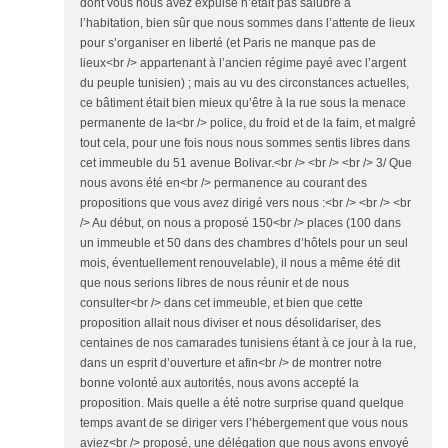
dont vous nous avez expulsé n’était pas salubre à
l’habitation, bien sûr que nous sommes dans l’attente de lieux
pour s’organiser en liberté (et Paris ne manque pas de
lieux<br /> appartenant à l’ancien régime payé avec l’argent
du peuple tunisien) ; mais au vu des circonstances actuelles,
ce bâtiment était bien mieux qu’être à la rue sous la menace
permanente de la<br /> police, du froid et de la faim, et malgré
tout cela, pour une fois nous nous sommes sentis libres dans
cet immeuble du 51 avenue Bolivar.<br /> <br /> <br /> 3/ Que
nous avons été en<br /> permanence au courant des
propositions que vous avez dirigé vers nous :<br /> <br /> <br
/> Au début, on nous a proposé 150<br /> places (100 dans
un immeuble et 50 dans des chambres d’hôtels pour un seul
mois, éventuellement renouvelable), il nous a même été dit
que nous serions libres de nous réunir et de nous
consulter<br /> dans cet immeuble, et bien que cette
proposition allait nous diviser et nous désolidariser, des
centaines de nos camarades tunisiens étant à ce jour à la rue,
dans un esprit d’ouverture et afin<br /> de montrer notre
bonne volonté aux autorités, nous avons accepté la
proposition. Mais quelle a été notre surprise quand quelque
temps avant de se diriger vers l’hébergement que vous nous
aviez<br /> proposé, une délégation que nous avons envoyé