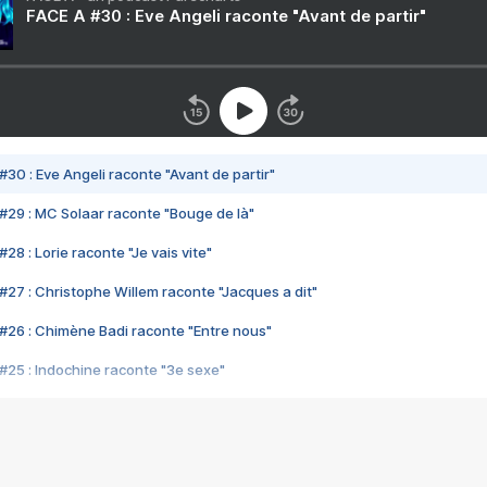
FACE A #30 : Eve Angeli raconte "Avant de partir"
#30 : Eve Angeli raconte "Avant de partir"
#29 : MC Solaar raconte "Bouge de là"
28 : Lorie raconte "Je vais vite"
#27 : Christophe Willem raconte "Jacques a dit"
#26 : Chimène Badi raconte "Entre nous"
#25 : Indochine raconte "3e sexe"
#24 : Zaho raconte "C'est chelou"
#23 : Patrick Bruel raconte "Au café des délices"