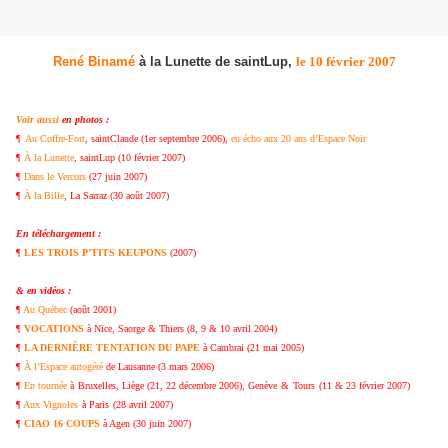
René Binamé
à la Lunette de saintLup,
le 10 février 2007
Voir aussi
en photos :
¶
Au Coffre-Fort
, saintClaude (1er septembre 2006),
en écho aux 20 ans d’Espace Noir
¶
À la Lunette
, saintLup (10 février 2007)
¶
Dans le Vercors
(27 juin 2007)
¶
À la Bille
, La Sarraz (30 août 2007)
En téléchargement :
¶
LES TROIS P’TITS KEUPONS
(2007)
& en vidéos :
¶
Au Québec
(août 2001)
¶
VOCATIONS
à Nice, Saorge & Thiers (8, 9 & 10 avril 2004)
¶
LA DERNIÈRE TENTATION DU PAPE
à Cambrai (21 mai 2005)
¶
À l’Espace autogéré
de Lausanne (3 mars 2006)
¶
En tournée
à
Bruxelles, Liège (21, 22 décembre 2006)
, Genève
&
Tours
(11 & 23 février 2007)
¶
Aux Vignoles
à Paris
(28 avril 2007)
¶
CIAO 16 COUPS
à Agen (30 juin 2007)