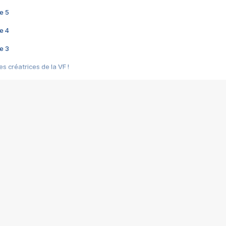
e 5
e 4
e 3
s créatrices de la VF !
e 2
e 1
e Mektoub My Love arrive enfin ! Rencontre avec Shaïn Boumedine et Sal
i : après Toni en famille
elle réalise le bouleversant Dites lui que je l'aime
ais ! Rencontre autour de Vie privée de Rebecca Zlotowski
 de Marguerite, Grave... Rencontre avec Ella Rumpf
 Les Rêveurs, un film intime sur la santé mentale