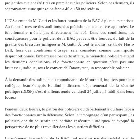
projectiles avaient été tirés en premier sur les policiers. Selon ces derniers, ils
se trouvaient «une quinzaine face à 40 ou 50 individus».
L’IGS a entendu M. Gatti et les fonctionnaires de la BAC à plusieurs reprises.
Au fur et à mesure des auditions, des précisions ont ainsi été apportées. Le
fonctionnaire n’était pas directement menacé. Dans ces conditions, les
conséquences pour le policier de la BAC peuvent être lourdes, du fait de la
gravité des blessures infligées à M. Gatti. À tout le moins, ce tir de Flash-
Ball, hors des conditions d’usage, sera considéré comme une riposte
disproportionnée. Embarrassée par cette affaire, la hiérarchie policière attend
les dernières conclusions. «Le fonctionnaire en question n’est pas une
brutasse», indique, sous le couvert de l’anonymat, un responsable policier.
À la demande des policiers du commissariat de Montreuil, inquiets pour leur
collègue, Jean-François Herdhuin, directeur départemental de la sécurité
publique (DDSP), s’est d’ailleurs rendu vendredi 24 juillet, à midi, dans leurs
locaux.
Pendant deux heures, le patron des policiers du département a dû faire face à
des fonctionnaires sur la défensive. Selon le témoignage d’un participant, les
policiers ont dit se sentir «en parfaite insécurité juridique» et évoqué la
perspective de ne plus travailler dans les quartiers difficiles.
La présence de membres de la BAC, qui ne sont pas des spécialistes du