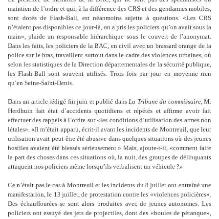
maintien de l’ordre et qui, à la différence des CRS et des gendarmes mobiles,
sont dotés de Flash-Ball, est néanmoins sujette à questions. «Les CRS
n’étaient pas disponibles ce jour-là, on a pris les policiers qu’on avait sous la
main», plaide un responsable hiérarchique sous le couvert de l’anonymat.
Dans les faits, les policiers de la BAC, en civil avec un brassard orange de la
police sur le bras, travaillent surtout dans le cadre des violences urbaines, où
selon les statistiques de la Direction départementales de la sécurité publique,
les Flash-Ball sont souvent utilisés. Trois fois par jour en moyenne rien
qu’en Seine-Saint-Denis.
Dans un article rédigé fin juin et publié dans
La Tribune du commissaire,
M.
Herdhuin fait état d’accidents quotidiens et répétés et affirme avoir fait
effectuer des rappels à l’ordre sur «les conditions d’utilisation des armes non
létales». «Il m’était apparu, écrit-il avant les incidents de Montreuil, que leur
utilisation avait peut-être été abusive dans quelques situations où des jeunes
hostiles avaient été blessés sérieusement.» Mais, ajoute-t-il, «comment faire
la part des choses dans ces situations où, la nuit, des groupes de délinquants
attaquent nos policiers même lorsqu’ils verbalisent un véhicule ?
»
Ce n’était pas le cas à Montreuil et les incidents du 8 juillet ont entraîné une
manifestation, le 13 juillet, de protestation contre les «violences policières».
Des échauffourées se sont alors produites avec de jeunes autonomes. Les
policiers ont essuyé des jets de projectiles, dont des «boules de pétanque»,