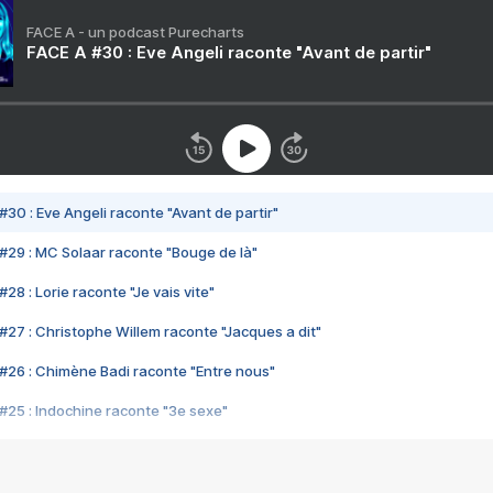
FACE A - un podcast Purecharts
FACE A #30 : Eve Angeli raconte "Avant de partir"
#30 : Eve Angeli raconte "Avant de partir"
#29 : MC Solaar raconte "Bouge de là"
28 : Lorie raconte "Je vais vite"
#27 : Christophe Willem raconte "Jacques a dit"
#26 : Chimène Badi raconte "Entre nous"
#25 : Indochine raconte "3e sexe"
#24 : Zaho raconte "C'est chelou"
#23 : Patrick Bruel raconte "Au café des délices"