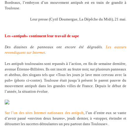
Bordeaux, l
’
embryon d
’
un mouvement antipub est en train de grandir à
Toulouse.
Leur presse (
Cyril Doumergue
, La Dépêche du Midi), 21 mai.
Les «antipub» continuent leur travail de sape
Des dizaines de panneaux ont encore été dégradés.
Les auteurs
revendiquent sur Internet
.
Les antipub toulousains sont repassés à l
’
action, en fin de semaine dernière,
avenue Étienne-Billières. Ils ont inscrit au feutre noir, sur plusieurs panneaux
et abribus, des slogans tels que «Tous les jours je lave mon cerveau avec la
pub» (photo ci-contre). Toulouse était jusqu
’
à présent le parent pauvre du
mouvement antipub dans les grandes villes de France. Depuis le début de
l
’
année, la situation évolue.
Sur l
’
un des sites Internet nationaux des antipub
, l
’
un d
’
entre eux se vante
d
’
avoir passé «environ deux heures», jeudi dernier, à «stopper, éteindre et
détourner les sucettes déroulantes un peu partout dans Toulouse».