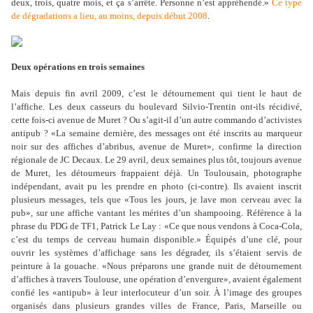
deux, trois, quatre mois, et ça s
’
arrête. Personne n
’
est appréhendé.»
Ce type
de dégradations a lieu, au moins, depuis début 2008
.
Deux opérations en trois semaines
Mais depuis fin avril 2009, c
’
est le détournement qui tient le haut de
l
’
affiche. Les deux casseurs du boulevard Silvio-Trentin ont-ils récidivé,
cette fois-ci avenue de Muret ? Ou s
’
agit-il d
’
un autre commando d
’
activistes
antipub ? «La semaine dernière, des messages ont été inscrits au marqueur
noir sur des affiches d
’
abribus, avenue de Muret», confirme la direction
régionale de JC Decaux. Le 29 avril, deux semaines plus tôt, toujours avenue
de Muret, les détourneurs frappaient déjà. Un Toulousain, photographe
indépendant, avait pu les prendre en photo (ci-contre). Ils avaient inscrit
plusieurs messages, tels que «Tous les jours, je lave mon cerveau avec la
pub», sur une affiche vantant les mérites d
’
un shampooing. Référence à la
phrase du PDG de TF1, Patrick Le Lay : «Ce que nous vendons à Coca-Cola,
c
’
est du temps de cerveau humain disponible.» Équipés d
’
une clé, pour
ouvrir les systèmes d
’
affichage sans les dégrader, ils s
’
étaient servis de
peinture à la gouache. «Nous préparons une grande nuit de détournement
d
’a
ffiches à travers Toulouse, une opération d
’
envergure», avaient également
confié les «antipub» à leur interlocuteur d
’
un soir. À l
’
image des groupes
organisés dans plusieurs grandes villes de France, Paris, Marseille ou