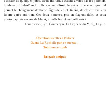
l
’
espace de quelques jours. Deux individus étaient arrêtés par les policiers,
boulevard Silvio-Trentin : ils avaient détruit le mécanisme électrique qui
permet le changement d
’
affiche. Âgés de 25 et 34 ans, ils étaient remis en
liberté après audition. Ces deux hommes, pris en flagrant délit, et ceux
photographiés avenue de Muret, sont-ils les mêmes militants ?
Leur presse (
Cyril Doumergue
, La Dépêche du Midi), 15 juin.
Opération sucettes à Poitiers
Quand La Rochelle part en sucette…
Toulouse antipub
Brigade antipub