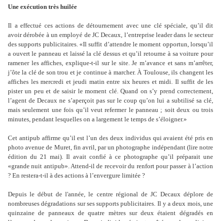
Une exécution très huilée
Il a effectué ces actions de détournement avec une clé spéciale, qu
’
il dit
avoir dérobée à un employé de JC Decaux, l
’
entreprise leader dans le secteur
des supports publicitaires. «Il suffit d
’
attendre le moment opportun, lorsqu
’
il
a ouvert le panneau et laissé la clé dessus et qu
’
il retourne à sa voiture pour
ramener les affiches, explique-t-il sur le site. Je m
’
avance et sans m
’
arrêter,
j
’
ôte la clé de son trou et je continue à marcher. À Toulouse, ils changent les
affiches les mercredi et jeudi matin entre six heures et midi. Il suffit de les
pister un peu et de saisir le moment clé. Quand on s
’
y prend correctement,
l
’
agent de Decaux ne s
’
aperçoit pas sur le coup qu
’
on lui a subtilisé sa clé,
mais seulement une fois qu
’
il veut refermer le panneau ; soit deux ou trois
minutes, pendant lesquelles on a largement le temps de s
’
éloigner.»
Cet antipub affirme qu
’
il est l
’
un des deux individus qui avaient été pris en
photo avenue de Muret, fin avril, par un photographe indépendant (lire notre
édition du 21 mai). Il avait confié à ce photographe qu
’
il préparait une
«grande nuit antipub». Attend-il de recevoir du renfort pour passer à l
’
action
? En restera-t-il à des actions à l
’
envergure limitée ?
Depuis le début de l'année, le centre régional de JC Decaux déplore de
nombreuses dégradations sur ses supports publicitaires. Il y a deux mois, une
quinzaine de panneaux de quatre mètres sur deux étaient dégradés en