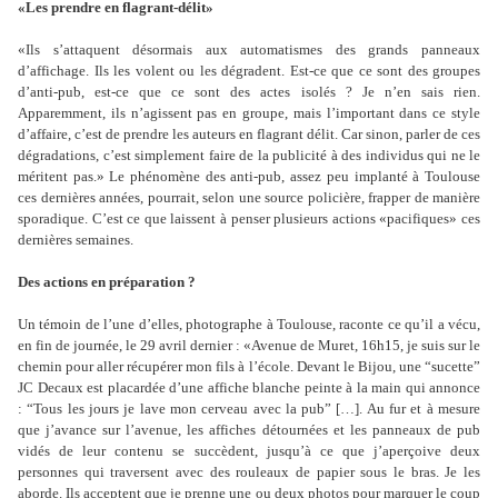
«Les prendre en flagrant-délit»
«Ils s
’
attaquent désormais aux automatismes des grands panneaux
d
’
affichage. Ils les volent ou les dégradent. Est-ce que ce sont des groupes
d
’
anti-pub, est-ce que ce sont des actes isolés ? Je n
’
en sais rien.
Apparemment, ils n
’
agissent pas en groupe, mais l
’i
mportant dans ce style
d
’
affaire, c
’
est de prendre les auteurs en flagrant délit. Car sinon, parler de ces
dégradations, c
’
est simplement faire de la publicité à des individus qui ne le
méritent pas.» Le phénomène des anti-pub, assez peu implanté à Toulouse
ces dernières années, pourrait, selon une source policière, frapper de manière
sporadique. C
’
est ce que laissent à penser plusieurs actions «pacifiques» ces
dernières semaines.
Des actions en préparation ?
Un témoin de l
’
une d
’
elles, photographe à Toulouse, raconte ce qu
’
il a vécu,
en fin de journée, le 29 avril dernier : «Avenue de Muret, 16h15, je suis sur le
chemin pour aller récupérer mon fils à l
’
école. Devant le Bijou, une “sucette”
JC Decaux est placardée d
’
une affiche blanche peinte à la main qui annonce
: “Tous les jours je lave mon cerveau avec la pub” […]. Au fur et à mesure
que j
’
avance sur l
’
avenue, les affiches détournées et les panneaux de pub
vidés de leur contenu se succèdent, jusqu
’
à ce que j
’
aperçoive deux
personnes qui traversent avec des rouleaux de papier sous le bras. Je les
aborde. Ils acceptent que je prenne une ou deux photos pour marquer le coup