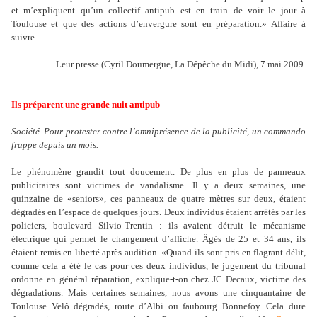
et m
’
expliquent qu
’
un collectif antipub est en train de voir le jour à
Toulouse et que des actions d
’
envergure sont en préparation.» Affaire à
suivre.
Leur presse (
Cyril Doumergue
, La Dépêche du Midi), 7 mai 2009.
Ils préparent une grande nuit antipub
Société. Pour protester contre l’omniprésence de la publicité, un commando
frappe depuis un mois.
Le phénomène grandit tout doucement. De plus en plus de panneaux
publicitaires sont victimes de vandalisme. Il y a deux semaines, une
quinzaine de «seniors», ces panneaux de quatre mètres sur deux, étaient
dégradés en l
’
espace de quelques jours. Deux individus étaient arrêtés par les
policiers, boulevard Silvio-Trentin : ils avaient détruit le mécanisme
électrique qui permet le changement d
’
affiche. Âgés de 25 et 34 ans, ils
étaient remis en liberté après audition. «Quand ils sont pris en flagrant délit,
comme cela a été le cas pour ces deux individus, le jugement du tribunal
ordonne en général réparation, explique-t-on chez JC Decaux, victime des
dégradations. Mais certaines semaines, nous avons une cinquantaine de
Toulouse Velô dégradés, route d
’
Albi ou faubourg Bonnefoy. Cela dure