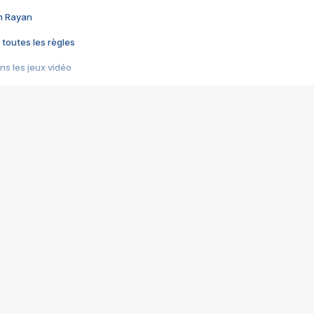
im Rayan
 toutes les règles
s les jeux vidéo
us choquant de Rockstar ? - Le scandale BULLY
e plus moche de Steam
du RÊVE tourne au CAUCHEMAR
pendant 8 heures
it… à tort
umiliés par un jeu vidéo
ire - Final Fantasy 8
ti un empire - Age of Empires
story DOFUS