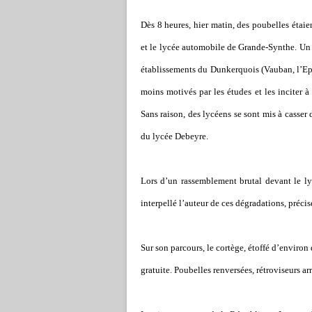
Dès 8 heures, hier matin, des poubelles éta
et le lycée automobile de Grande-Synthe. Un 
établissements du Dunkerquois (Vauban, l
’
Ep
moins motivés par les études et les inciter à 
Sans raison, des lycéens se sont mis à casser 
du lycée Debeyre.
Lors d
’
un rassemblement brutal devant le ly
interpellé l
’
auteur de ces dégradations, précis
Sur son parcours, le cortège, étoffé d
’
environ q
gratuite. Poubelles renversées, rétroviseurs ar