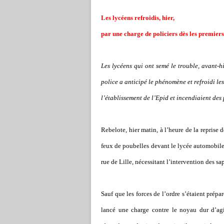
Les lycéens refroidis, hier,
par une charge de policiers dès les premie
Les lycéens qui ont semé le trouble, avant-h
police a anticipé le phénomène et refroidi le
l
’
établissement de l
’
Epid et incendiaient des 
Rebelote, hier matin, à l
’
heure de la reprise 
feux de poubelles devant le lycée automobile
rue de Lille, nécessitant l
’
intervention des sa
Sauf que les forces de l
’
ordre s
’
étaient prépar
lancé une charge contre le noyau dur d
’
ag