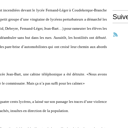
ient incendiées devant le lycée Fernand-Léger à Coudekerque-Branche
Suiv
petit groupe d
’
une vingtaine de lycéens perturbateurs a démarché les
id, Debeyre, Fernand-Léger, Jean-Bart…) pour rameuter les élèves les
déambuler sans but dans les rues. Aussitôt, les hostilités ont débuté.
des pare-brise d
’
automobilistes qui ont croisé leur chemin aux abords
cée Jean-Bart, une cabine téléphonique a été détruite. «Nous avons
e le commissaire. Mais ça n
’
a pas suffi pour les calmer.»
uatre cents lycéens, a laissé sur son passage les traces d
’
une violence
rachés, insultes en direction de la population.