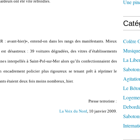
ardeurs ont été vite refroidies.
Une pincé
Caté
Colère 
R : avant-hier)», entend-on dans les rangs des manifestants. Mieux
Musique
 est désastreux : 39 voitures dégradées, des vitres d
’
établissements
La Liber
eunes interpellés à Saint-Pol-sur-Mer alors qu
’
i
ls confectionnaient des
Saboton
n encadrement policier plus rigoureux se tenant prêt à réprimer le
Agitatio
ants étaient deux fois moins nombreux, hier.
Le Béton
Logement
Presse terroriste :
Debordi
La Voix du Nord
, 10 janvier 2009.
Sabotons
Internat