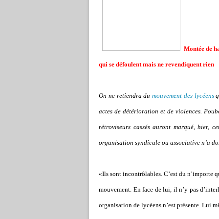
Montée de ha
qui se défoulent mais ne revendiquent rien
On ne retiendra du
mouvement des lycéens
q
actes de détérioration et de violences. Poube
rétroviseurs cassés auront marqué, hier, c
organisation syndicale ou associative n
’
a do
«Ils sont incontrôlables. C’est du n’importe 
mouvement. En face de lui, il n
’
y pas d
’
inter
organisation de lycéens n
’
est présente. Lui m