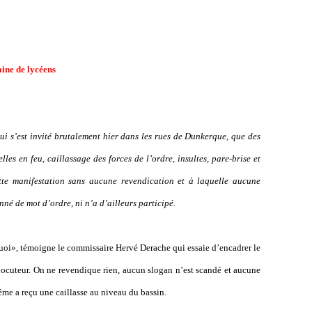
ine de lycéens
ui s’est invité brutalement hier dans les rues de Dunkerque, que des
lles en feu, caillassage des forces de l
’
ordre, insultes, pare-brise et
ette manifestation sans aucune revendication et à laquelle aucune
nné de mot d
’
ordre, ni n
’
a d
’
ailleurs participé.
quoi», témoigne le commissaire Hervé Derache qui essaie d
’
encadrer le
locuteur. On ne revendique rien, aucun slogan n
’
est scandé et aucune
ême a reçu une caillasse au niveau du bassin.