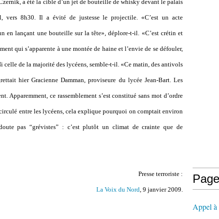
zernik, a été la cible d
’
un jet de bouteille de whisky devant le palais
il, vers 8h30. Il a évité de justesse le projectile. «C’est un acte
 en lançant une bouteille sur la tête», déplore-t-il. «C’est crétin et
ment qui s
’
apparente à une montée de haine et l
’
envie de se défouler,
i celle de la majorité des lycéens, semble-t-il. «Ce matin, des antivols
grettait hier Gracienne Damman, proviseure du lycée Jean-Bart. Les
ent. Apparemment, ce rassemblement s
’
est constitué sans mot d
’
ordre
circulé entre les lycéens, cela explique pourquoi on comptait environ
doute pas “grévistes” : c
’
est plutôt un climat de crainte que de
Presse terroriste :
Page
La Voix du Nord
, 9 janvier 2009.
Appel à l