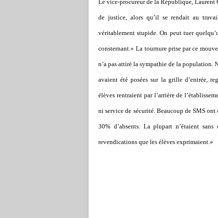
Le vice-procureur de la République, Laurent C
de justice, alors qu
’
il se rendait au trava
véritablement stupide. On peut tuer quelqu’un
consternant.»
La tournure prise par ce mouve
n
’
a pas attiré la sympathie de la population. N
avaient été posées sur la grille d
’
entrée, re
élèves rentraient par l
’
arrière de l
’
établissem
ni service de sécurité. Beaucoup de SMS ont 
30% d
’
absents. La plupart n
’
étaient sans 
revendications que les élèves exprimaient.»