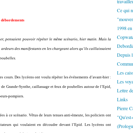
travaille
Ce qui n
"mouvem
rs débordements
1998 en
Copwat
ier, pensaient pouvoir répéter le même scénario, hier matin. Mais la
Debordi
s ardeurs des manifestants en les chargeant alors qu
’
ils caillaissaient
Depuis l
poubelles.
Commun
Les caiss
des cours. Des lycéens ont voulu répéter les événements d
’
avant-hier :
Les voy
 de Grande-Synthe, caillassage et feux de poubelles autour de l
’
Epid,
Lettre d
peurs-pompiers.
Links
Pierre C
ées à ce scénario. Vêtus de leurs tenues anti-émeute, les policiers ont
"Qu'est-
itateurs qui voulaient en découdre devant l
’
Epid. Les lycéens ont
(Prologu