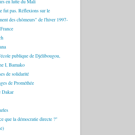
urs en lutte du Mali
e fut pas. Réflexions sur le
ent des chômeurs" de l'hiver 1997-
 France
ch
ana
'école publique de Djélibougou,
e I, Bamako
es de solidarité
ages de Prométhée
e Dakar
arles
ce que la démocratie directe ?"
e)