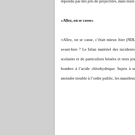
répondu par des jets de projectiles, mais leurs 
«Allez, on se casse»
«Allez, on se casse, c
’
était mieux hier (NDL
avant-hier ? Le bilan matériel des incidents
scolaires et de particuliers brisées et trois j
bombes à l
’
acide chlorhydrique. Sujets à u
moindre trouble à l
’
ordre public, les manifest