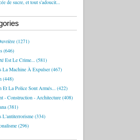
e de sucre, et tout s'adoucit...
gories
Ouvrière
(1271)
s
(646)
té Est Le Crime...
(581)
s La Machine À Expulser
(467)
n
(448)
 Et La Police Sont Armés...
(422)
 - Construction - Architecture
(408)
ana
(381)
 L'antiterrorisme
(334)
ionalisme
(296)