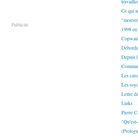
travaille
Ce qui n
"mouvem
Publicité
1998 en
Copwat
Debordi
Depuis l
Commun
Les caiss
Les voy
Lettre d
Links
Pierre C
"Qu'est-
(Prologu