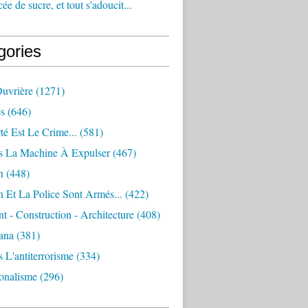
e de sucre, et tout s'adoucit...
gories
Ouvrière
(1271)
s
(646)
té Est Le Crime...
(581)
s La Machine À Expulser
(467)
n
(448)
 Et La Police Sont Armés...
(422)
 - Construction - Architecture
(408)
ana
(381)
 L'antiterrorisme
(334)
ionalisme
(296)