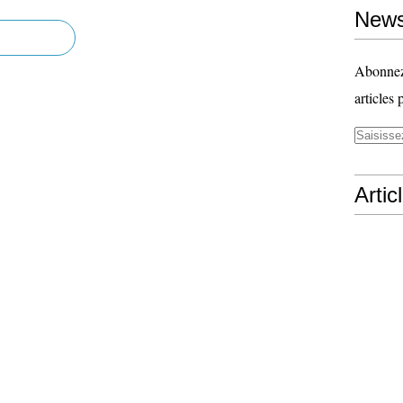
News
Abonnez-
articles 
Artic