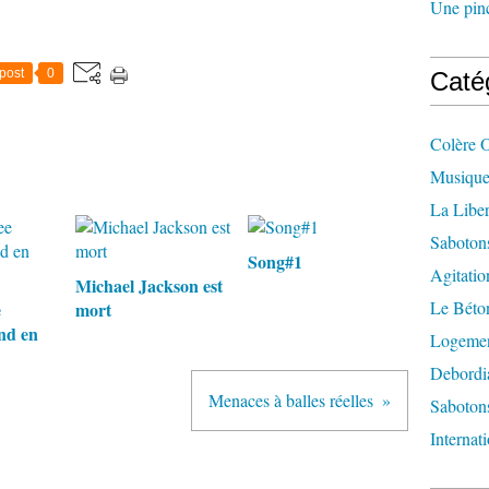
Une pincé
post
0
Caté
Colère 
Musique
La Liber
Saboton
Song#1
Agitatio
Michael Jackson est
Le Béton
e
mort
nd en
Logement
Debordi
Menaces à balles réelles
Sabotons
Internat