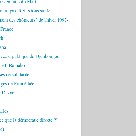
urs en lutte du Mali
e fut pas. Réflexions sur le
ent des chômeurs" de l'hiver 1997-
 France
ch
ana
'école publique de Djélibougou,
e I, Bamako
es de solidarité
ages de Prométhée
e Dakar
arles
ce que la démocratie directe ?"
e)