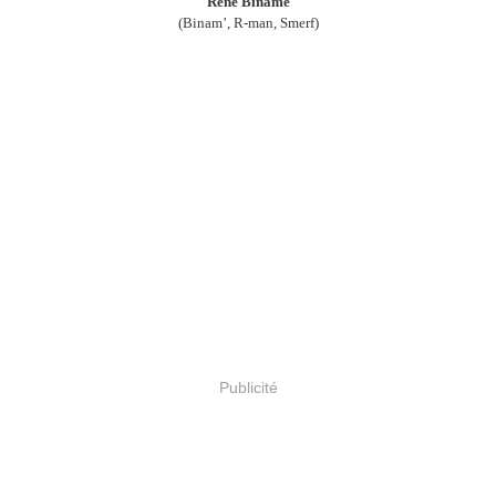
René Binamé
(Binam’, R-man, Smerf)
Publicité