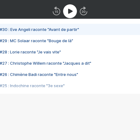
#30 : Eve Angeli raconte "Avant de partir"
#29 : MC Solaar raconte "Bouge de là"
28 : Lorie raconte "Je vais vite"
#27 : Christophe Willem raconte "Jacques a dit"
#26 : Chimène Badi raconte "Entre nous"
#25 : Indochine raconte "3e sexe"
#24 : Zaho raconte "C'est chelou"
#23 : Patrick Bruel raconte "Au café des délices"
#22 : Kyo raconte "Le chemin"
#21 : Nolwenn Leroy raconte "Cassé"