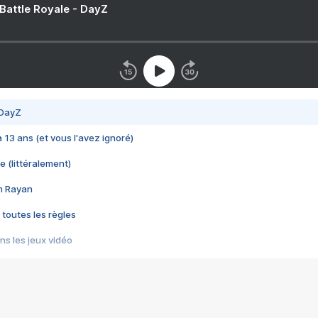
 Battle Royale - DayZ
 DayZ
 a 13 ans (et vous l'avez ignoré)
e (littéralement)
im Rayan
 toutes les règles
s les jeux vidéo
us choquant de Rockstar ? - Le scandale BULLY
e plus moche de Steam
du RÊVE tourne au CAUCHEMAR