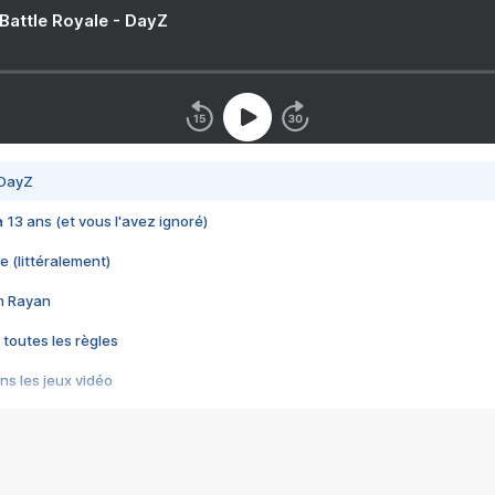
 Battle Royale - DayZ
 DayZ
 a 13 ans (et vous l'avez ignoré)
e (littéralement)
im Rayan
 toutes les règles
s les jeux vidéo
us choquant de Rockstar ? - Le scandale BULLY
e plus moche de Steam