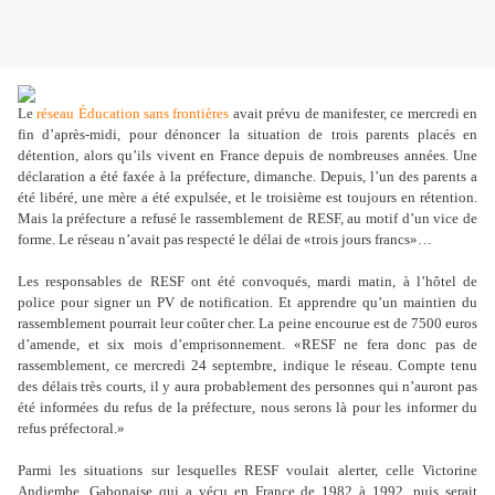
Le
réseau Éducation sans frontières
avait prévu de manifester, ce mercredi en
fin d’après-midi, pour dénoncer la situation de trois parents placés en
détention, alors qu
’
ils vivent en France depuis de nombreuses années. Une
déclaration a été faxée à la préfecture, dimanche. Depuis, l
’
un des parents a
été libéré, une mère a été expulsée, et le troisième est toujours en rétention.
Mais la préfecture a refusé le rassemblement de RESF, au motif d
’
un vice de
forme. Le réseau n
’
avait pas respecté le délai de «trois jours francs»…
Les responsables de RESF ont été convoqués, mardi matin, à l
’
hôtel de
police pour signer un PV de notification. Et apprendre qu
’
un maintien du
rassemblement pourrait leur coûter cher. La peine encourue est de 7500 euros
d
’
amende, et six mois d
’
emprisonnement. «RESF ne fera donc pas de
rassemblement, ce mercredi 24 septembre, indique le réseau. Compte tenu
des délais très courts, il y aura probablement des personnes qui n
’
auront pas
été informées du refus de la préfecture, nous serons là pour les informer du
refus préfectoral.»
Parmi les situations sur lesquelles RESF voulait alerter, celle Victorine
Andjembe, Gabonaise qui a vécu en France de 1982 à 1992, puis serait