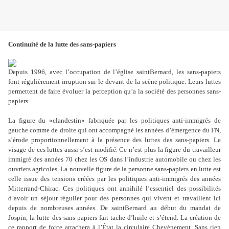
Continuité de la lutte des sans-papiers
Depuis 1996, avec l
’
occupation de l
’
église saintBernard, les sans-papiers
font régulièrement irruption sur le devant de la scène politique. Leurs luttes
permettent de faire évoluer la perception qu
’
a la société des personnes sans-
papiers.
La figure du «clandestin» fabriquée par les politiques anti-immigrés de
gauche comme de droite qui ont accompagné les années d
’
émergence du FN,
s
’
érode proportionnellement à la présence des luttes des sans-papiers. Le
visage de ces luttes aussi s
’
est modifié. Ce n
’
est plus la figure du travailleur
immigré des années 70 chez les OS dans l’industrie automobile ou chez les
ouvriers agricoles. La nouvelle figure de la personne sans-papiers en lutte est
celle issue des tensions créées par les politiques anti-immigrés des années
Mitterrand-Chirac. Ces politiques ont annihilé l
’
essentiel des possibilités
d
’
avoir un séjour régulier pour des personnes qui vivent et travaillent ici
depuis de nombreuses années. De saintBernard au début du mandat de
Jospin, la lutte des sans-papiers fait tache d
’
huile et s
’
étend. La création de
ce rapport de force arrachera à l
’É
tat la circulaire Chevènement. Sans rien