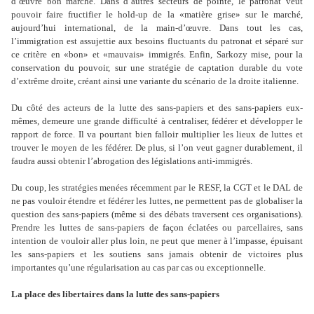
d
’œ
uvre bon marché. Dans d
’
autres secteurs de pointe, le patronat veut
pouvoir faire fructifier le hold-up de la «matière grise» sur le marché,
aujourd
’
hui international, de la main-d
’œ
uvre. Dans tout les cas,
l
’
immigration est assujettie aux besoins fluctuants du patronat et séparé sur
ce critère en «bon» et «mauvais» immigrés. Enfin, Sarkozy mise, pour la
conservation du pouvoir, sur une stratégie de captation durable du vote
d
’
extrême droite, créant ainsi une variante du scénario de la droite italienne.
Du côté des acteurs de la lutte des sans-papiers et des sans-papiers eux-
mêmes, demeure une grande difficulté à centraliser, fédérer et développer le
rapport de force. Il va pourtant bien falloir multiplier les lieux de luttes et
trouver le moyen de les fédérer. De plus, si l
’
on veut gagner durablement, il
faudra aussi obtenir l
’
abrogation des législations anti-immigrés.
Du coup, les stratégies menées récemment par le RESF, la CGT et le DAL de
ne pas vouloir étendre et fédérer les luttes, ne permettent pas de globaliser la
question des sans-papiers (même si des débats traversent ces organisations).
Prendre les luttes de sans-papiers de façon éclatées ou parcellaires, sans
intention de vouloir aller plus loin, ne peut que mener à l
’
impasse, épuisant
les sans-papiers et les soutiens sans jamais obtenir de victoires plus
importantes qu
’
une régularisation au cas par cas ou exceptionnelle.
La place des libertaires dans la lutte des sans-papiers