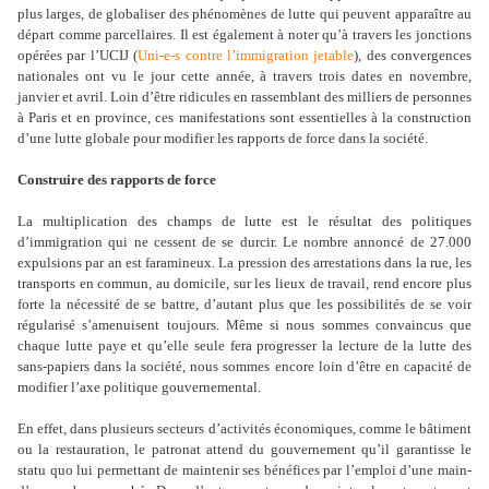
plus larges, de globaliser des phénomènes de lutte qui peuvent apparaître au
départ comme parcellaires. Il est également à noter qu
’
à travers les jonctions
opérées par l
’
UCIJ (
Uni-e-s contre l
’
immigration jetable
), des convergences
nationales ont vu le jour cette année, à travers trois dates en novembre,
janvier et avril. Loin d
’
être ridicules en rassemblant des milliers de personnes
à Paris et en province, ces manifestations sont essentielles à la construction
d
’
une lutte globale pour modifier les rapports de force dans la société.
Construire des rapports de force
La multiplication des champs de lutte est le résultat des politiques
d
’
immigration qui ne cessent de se durcir. Le nombre annoncé de 27.000
expulsions par an est faramineux. La pression des arrestations dans la rue, les
transports en commun, au domicile, sur les lieux de travail, rend encore plus
forte la nécessité de se battre, d
’
autant plus que les possibilités de se voir
régularisé s
’
amenuisent toujours. Même si nous sommes convaincus que
chaque lutte paye et qu
’
elle seule fera progresser la lecture de la lutte des
sans-papiers dans la société, nous sommes encore loin d
’
être en capacité de
modifier l
’
axe politique gouvernemental.
En effet, dans plusieurs secteurs d
’
activités économiques, comme le bâtiment
ou la restauration, le patronat attend du gouvernement qu
’
il garantisse le
statu quo lui permettant de maintenir ses bénéfices par l
’
emploi d
’
une main-