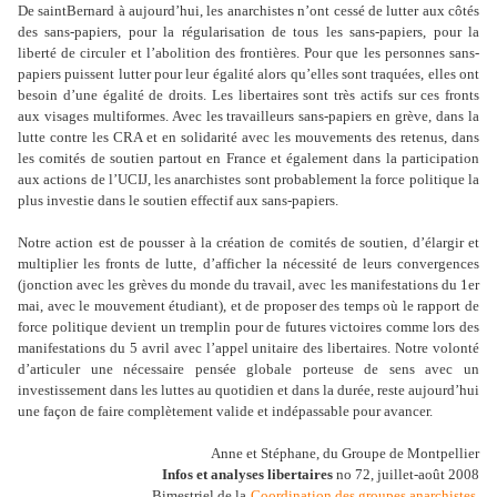
De saintBernard à aujourd
’
hui, les anarchistes n
’
ont cessé de lutter aux côtés
des sans-papiers, pour la régularisation de tous les sans-papiers, pour la
liberté de circuler et l
’
abolition des frontières. Pour que les personnes sans-
papiers puissent lutter pour leur égalité alors qu
’
elles sont traquées, elles ont
besoin d
’
une égalité de droits. Les libertaires sont très actifs sur ces fronts
aux visages multiformes. Avec les travailleurs sans-papiers en grève, dans la
lutte contre les CRA et en solidarité avec les mouvements des retenus, dans
les comités de soutien partout en France et également dans la participation
aux actions de l
’
UCIJ, les anarchistes sont probablement la force politique la
plus investie dans le soutien effectif aux sans-papiers.
Notre action est de pousser à la création de comités de soutien, d
’
élargir et
multiplier les fronts de lutte, d’afficher la nécessité de leurs convergences
(jonction avec les grèves du monde du travail, avec les manifestations du 1er
mai, avec le mouvement étudiant), et de proposer des temps où le rapport de
force politique devient un tremplin pour de futures victoires comme lors des
manifestations du 5 avril avec l
’
appel unitaire des libertaires. Notre volonté
d
’
articuler une nécessaire pensée globale porteuse de sens avec un
investissement dans les luttes au quotidien et dans la durée, reste aujourd
’
hui
une façon de faire complètement valide et indépassable pour avancer.
Anne et Stéphane, du Groupe de Montpellier
Infos et analyses libertaires
no 72, juillet-août 2008
Bimestriel de la
Coordination des groupes anarchistes
.