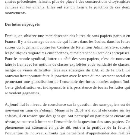
années précédentes, laissent plus de place à des constructions citoyennistes
centrées sur les enfants. Elles ont été un frein à la jonction de ces deux
mouvements.
Des luttes en progrès
Depuis, on observe une recrudescence des luttes de sans-papiers partout en
France. Il y a davantage de monde qui lutte : dans les écoles, dans les luttes
autour du logement, contre les Centres de Rétention Administrative, contre
les politiques migratoires européennes, et maintenant au sein des entreprises.
Pour le monde syndical, lutter au côté des sans-papiers, c
’
est de nouveau
faire le lien avec les notions de classes exploitées et de solidarité de classes,
malgré de vraies difficultés liées aux stratégies du DAL et de la CGT. Ce
nouveau front pourrait faire la jonction avec le reste du mouvement social en
permettant une globalisation de l
’
ensemble des luttes menées aujourd
’
hui.
Cette globalisation est indispensable à la persistance de toutes les luttes qui
se veulent gagnantes.
Aujourd
’
hui le niveau de conscience sur la question des sans-papiers est de
nouveau en train de s
’
élargir. Même si le RESF a d
’
abord été centré sur les
enfants, il en ressort que des gens qui ont participé ou participent encore au
réseau, se mettent à lutter sur l
’
ensemble de la question des sans-papiers. Ce
phénomène est sûrement en partie dû, outre à la pratique de la lutte, à
l
’
ouverture de nouveaux fronts qui permettent d’appréhender des réalités