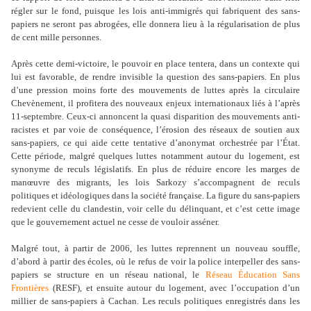
régler sur le fond, puisque les lois anti-immigrés qui fabriquent des sans-
papiers ne seront pas abrogées, elle donnera lieu à la régularisation de plus
de cent mille personnes.
Après cette demi-victoire, le pouvoir en place tentera, dans un contexte qui
lui est favorable, de rendre invisible la question des sans-papiers. En plus
d
’
une pression moins forte des mouvements de luttes après la circulaire
Chevènement, il profitera des nouveaux enjeux internationaux liés à l
’
après
11-septembre. Ceux-ci annoncent la quasi disparition des mouvements anti-
racistes et par voie de conséquence, l
’
érosion des réseaux de soutien aux
sans-papiers, ce qui aide cette tentative d
’
anonymat orchestrée par l
’É
tat.
Cette période, malgré quelques luttes notamment autour du logement, est
synonyme de reculs législatifs. En plus de réduire encore les marges de
manœuvre des migrants, les lois Sarkozy s
’
accompagnent de reculs
politiques et idéologiques dans la société française. La figure du sans-papiers
redevient celle du clandestin, voir celle du délinquant, et c
’
est cette image
que le gouvernement actuel ne cesse de vouloir asséner.
Malgré tout, à partir de 2006, les luttes reprennent un nouveau souffle,
d’abord à partir des écoles, où le refus de voir la police interpeller des sans-
papiers se structure en un réseau national, le
Réseau Éducation Sans
Frontières
(RESF), et ensuite autour du logement, avec l
’
occupation d
’
un
millier de sans-papiers à Cachan. Les reculs politiques enregistrés dans les