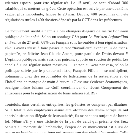
«dernier espoir» pour être régularisés. Le 15 avril, ce sont d’abord 300
salariés qui se mettent en grève. Cette opération est suivie par une deuxième
vague, plus importante, lancée le 20 mai. Depuis, 400 personnes ont été
régularisées sur les 1400 dossiers déposés par la CGT dans les préfectures.
Ce mouvement inédit a permis à ces étrangers illégaux de mettre l’opinion
publique de leur côté. Selon un sondage CSA pour
Le Parisien
-
Aujourd’hui
en France
du 27 avril, 68% des Français sont favorables à leur régularisation.
«Nous avons réussi à faire passer le mot “travailleur” avant celui de “sans-
papiers”», se félicite Jean-Claude Amara, porte-parole de Droits devant !!
L’opinion publique, mais aussi des patrons, apporte un soutien de poids. Les
appels à «une régularisation massive» — et non au «cas par cas», selon la
politique suivie par le premier ministre, François Fillon — se multiplient,
notamment chez des responsables de fédérations de la restauration et de
l’hôtellerie en manque de main-d’œuvre. «C’est une évidence économique»,
souligne même Johann Le Goff, coordinateur du récent Groupement des
entreprises pour la régularisation de leurs salariés (GERS).
Toutefois, dans certaines entreprises, les grévistes se comptent par dizaines.
Si la totalité des employeurs assure être «tombés des nues» lorsqu’ils ont
appris la situation illégale de leurs salariés, ils ne sont pas toujours de bonne
foi. Même s’il y a une tricherie de la part de celui qui présente des faux
papiers au moment de l’embauche, l’enjeu de ce mouvement est aussi de
mettre en lumière une pratique qui arrange certains chefs d’entreprise. Celle