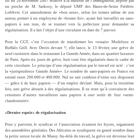
loi du 20 novembre 2007 relative à la maîtrise de l’immigration, déposé par
un proche de M. Sarkozy, le député UMP des Hauts-de-Seine Frédéric
Lefebvre. Cet amendement de «bon sens», selon les termes même de son
auteur, permet à un employeur de «bonne foi», ayant fait travailler un sans-
papiers à son insu, de se tourner vers la préfecture pour demander sa
régularisation. Il a fait l’objet d’une circulaire en date du 7 janvier.
Pour la CGT, c’est l’occasion de transformer les «essais» Modeluxe et
Buffalo Grill. Avec Droits devant !!, elle lance, le 13 février, une grève de
neuf cuisiniers dans le restaurant La Grande Armée, dans un quartier luxueux
de Paris. Après six jours de grève, huit vont être régularisés dans le cadre de
cette circulaire. Le principe d’une régularisation par le travail est acté : c’est
la «jurisprudence Grande Armée». Le nombre de sans-papiers en France est
estimé entre 200.000 et 400.000. Nul ne sait combien d’entre eux disposent
— grâce à de faux papiers — d’un emploi déclaré. Mais, pour la troisième
fois, une grève aboutit à des régularisations. Il ne reste qu’à convaincre des
centaines d’autres travailleurs sans papiers à oser sortir de leur «semi-
clandestinité».
«Dernier espoir» de régularisation
Pour y parvenir, le syndicat et l’association écument les foyers, organisent
des assemblées générales. Des Africains se syndiquent en grand nombre dans
la petite union locale de Massy. Au-delà du travail, la grève est devenue leur