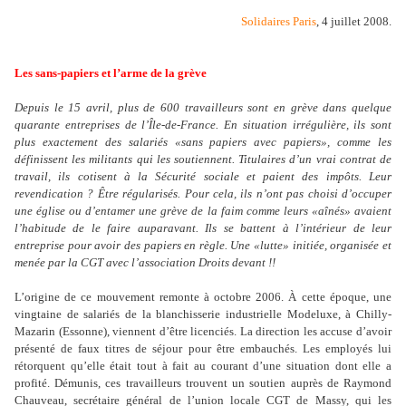
Solidaires Paris
, 4 juillet 2008.
Les sans-papiers et l’arme de la grève
Depuis le 15 avril, plus de 600 travailleurs sont en grève dans quelque
quarante entreprises de l’Île-de-France. En situation irrégulière, ils sont
plus exactement des salariés «sans papiers avec papiers», comme les
définissent les militants qui les soutiennent. Titulaires d’un vrai contrat de
travail, ils cotisent à la Sécurité sociale et paient des impôts. Leur
revendication ? Être régularisés. Pour cela, ils n’ont pas choisi d’occuper
une église ou d’entamer une grève de la faim comme leurs «aînés» avaient
l’habitude de le faire auparavant. Ils se battent à l’intérieur de leur
entreprise pour avoir des papiers en règle. Une «lutte» initiée, organisée et
menée par la CGT avec l’association Droits devant !!
L’origine de ce mouvement remonte à octobre 2006. À cette époque, une
vingtaine de salariés de la blanchisserie industrielle Modeluxe, à Chilly-
Mazarin (Essonne), viennent d’être licenciés. La direction les accuse d’avoir
présenté de faux titres de séjour pour être embauchés. Les employés lui
rétorquent qu’elle était tout à fait au courant d’une situation dont elle a
profité. Démunis, ces travailleurs trouvent un soutien auprès de Raymond
Chauveau, secrétaire général de l’union locale CGT de Massy, qui les