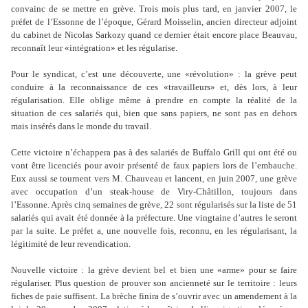
convainc de se mettre en grève. Trois mois plus tard, en janvier 2007, le
préfet de l’Essonne de l’époque, Gérard Moisselin, ancien directeur adjoint
du cabinet de Nicolas Sarkozy quand ce dernier était encore place Beauvau,
reconnaît leur «intégration» et les régularise.
Pour le syndicat, c’est une découverte, une «révolution» : la grève peut
conduire à la reconnaissance de ces «travailleurs» et, dès lors, à leur
régularisation. Elle oblige même à prendre en compte la réalité de la
situation de ces salariés qui, bien que sans papiers, ne sont pas en dehors
mais insérés dans le monde du travail.
Cette victoire n’échappera pas à des salariés de Buffalo Grill qui ont été ou
vont être licenciés pour avoir présenté de faux papiers lors de l’embauche.
Eux aussi se tournent vers M. Chauveau et lancent, en juin 2007, une grève
avec occupation d’un steak-house de Viry-Châtillon, toujours dans
l’Essonne. Après cinq semaines de grève, 22 sont régularisés sur la liste de 51
salariés qui avait été donnée à la préfecture. Une vingtaine d’autres le seront
par la suite. Le préfet a, une nouvelle fois, reconnu, en les régularisant, la
légitimité de leur revendication.
Nouvelle victoire : la grève devient bel et bien une «arme» pour se faire
régulariser. Plus question de prouver son ancienneté sur le territoire : leurs
fiches de paie suffisent. La brèche finira de s’ouvrir avec un amendement à la