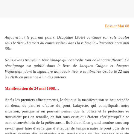
Dossier Mai 68
Aujourd’hui le journal pourri
Dauphiné Libéré
continue son sale boulot
sous le titre «La mort du commissaire» dans la rubrique «Racontez-nous mai
68»…
Nous avons trouvé un témoignage qui contredit tout ce langage flicard. Ce
témoignage est publié dans le livre de Jacques Guigou et Jacques
Wajnsziejn, dont la signature doit avoir lieu à la librairie Urubu le 22 mai
à 17h30 en présence d’un des auteurs.
Manifestation du 24 mai 1968…
Après les premiers affrontements, le fait que la manifestation se soit scindée
en deux, de part et d
’
autre du pont Lafayette, qui compliquait notre
situation, puisque si on pouvait penser que la police et la préfecture se
trouvaient pris en tenaille, en fait tous ceux qui étaient côté presqu
’
île se
sont retrouvés loin de la préfecture… Ils étaient là en grand nombre sans trop
savoir quoi faire d
’a
utre que d
’
attaquer de temps à autre le pont puis de se
replier derrière des barricades peu stratégiques vu les grandes rues du