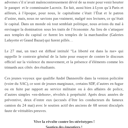
adverses s
’
il n
’
avait malencontreusement dévié de sa route pour venir heurter
le parapet et le commissaire Lacroix. En fait, aussi bien à Lyon qu
’
à Paris et
ailleurs, à l
’
époque, pour nous, le capitalisme c
’
était l
’É
tat et le patron
d
’
usine, mais, nous ne savions pas vraiment, malgré nos lectures, ce qu
’
était
le capital. Dans un monde où tout semblait politique, nous avions du mal à
envisager la domination sous les traits de l
’
économie. Au lieu de s
’
attaquer
aux temples du capital ce furent les temples de la marchandise (Galeries
Lafayette et Grand Bazar) qui furent pillés…
Le 27 mai, un tract est diffusé intitulé “La liberté est dans la rue» qui
rappelle le contexte général de la lutte pour essayer de contrer le discours
officiel sur la violence du mouvement, et la présence d
’
éléments comme les
trimards aux côtés des étudiants.
Ces jeunes voyoux que qualifie André Dannerolle dans la version policière
(voire du SAC), ce sont de jeunes marginaux, certains SDF, d
’
autres en fugue
ou en fuite par rapport au service militaire ou à des affaires de police,
d
’
autres simples «en-dehors», révoltés à perpétuité. Après deux années de
préventive, deux d
’
entre eux (accusés d
’
être les conducteurs du fameux
camion du 24 mai) avec le soutien actif des anciens de 68 seront disculpés
faute de véritables preuves.
Vive la révolte contre les stéréotypes !
Soutien des émeutiers !