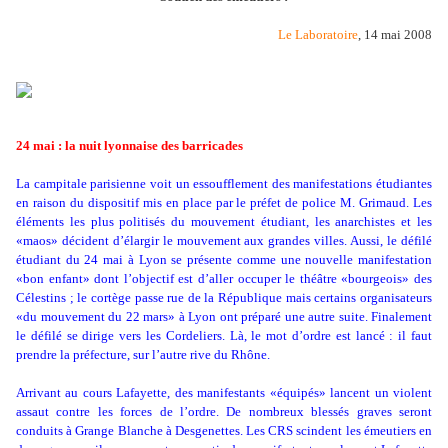
Le Laboratoire
, 14 mai 2008
24 mai : la nuit lyonnaise des barricades
La campitale parisienne voit un essoufflement des manifestations étudiantes
en raison du dispositif mis en place par le préfet de police M. Grimaud. Les
éléments les plus politisés du mouvement étudiant, les anarchistes et les
«maos» décident d’élargir le mouvement aux grandes villes. Aussi, le défilé
étudiant du 24 mai à Lyon se présente comme une nouvelle manifestation
«bon enfant» dont l’objectif est d’aller occuper le théâtre «bourgeois» des
Célestins ; le cortège passe rue de la République mais certains organisateurs
«du mouvement du 22 mars» à Lyon ont préparé une autre suite. Finalement
le défilé se dirige vers les Cordeliers. Là, le mot d’ordre est lancé : il faut
prendre la préfecture, sur l’autre rive du Rhône.
Arrivant au cours Lafayette, des manifestants «équipés» lancent un violent
assaut contre les forces de l’ordre. De nombreux blessés graves seront
conduits à Grange Blanche à Desgenettes. Les CRS scindent les émeutiers en