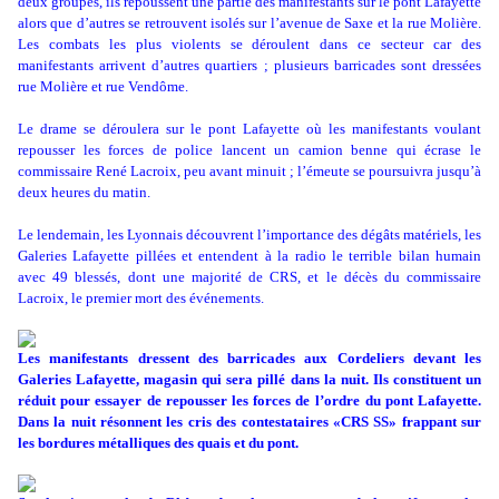
deux groupes, ils repoussent une partie des manifestants sur le pont Lafayette
alors que d’autres se retrouvent isolés sur l’avenue de Saxe et la rue Molière.
Les combats les plus violents se déroulent dans ce secteur car des
manifestants arrivent d’autres quartiers ; plusieurs barricades sont dressées
rue Molière et rue Vendôme.
Le drame se déroulera sur le pont Lafayette où les manifestants voulant
repousser les forces de police lancent un camion benne qui écrase le
commissaire René Lacroix, peu avant minuit ; l’émeute se poursuivra jusqu’à
deux heures du matin.
Le lendemain, les Lyonnais découvrent l’importance des dégâts matériels, les
Galeries Lafayette pillées et entendent à la radio le terrible bilan humain
avec 49 blessés, dont une majorité de CRS, et le décès du commissaire
Lacroix, le premier mort des événements.
Les manifestants dressent des barricades aux Cordeliers devant les
Galeries Lafayette, magasin qui sera pillé dans la nuit. Ils constituent un
réduit pour essayer de repousser les forces de
l’ordre du pont Lafayette.
Dans la nuit résonnent les cris des contestataires «CRS SS» frappant sur
les bordures métalliques des quais et du pont.