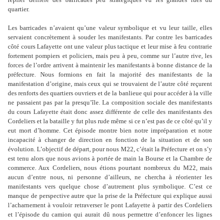
quartier.
Les barricades n
’
avaient qu
’
une valeur symbolique et vu leur taille, elles
servaient concrètement à souder les manifestants. Par contre les barricades
côté cours Lafayette ont une valeur plus tactique et leur mise à feu contrarie
fortement pompiers et policiers, mais peu à peu, comme sur l
’
autre rive, les
forces de l
’
ordre arrivent à maintenir les manifestants à bonne distance de la
préfecture. Nous formions en fait la majorité des manifestants de la
manifestation d
’
origine, mais ceux qui se trouvaient de l
’
autre côté reçurent
des renforts des quartiers ouvriers et de la banlieue qui pour accéder à la ville
ne passaient pas par la presqu
’
île. La composition sociale des manifestants
du cours Lafayette était donc assez différente de celle des manifestants des
Cordeliers et la bataille y fut plus rude même si ce n
’
est pas de ce côté qu
’
il y
eut mort d
’
homme. Cet épisode montre bien notre impréparation et notre
incapacité à changer de direction en fonction de la situation et de son
évolution. L
’
objectif de départ, pour nous M22, c
’
était la Préfecture et on s
’
y
est tenu alors que nous avions à portée de main la Bourse et la Chambre de
commerce. Aux Cordeliers, nous étions pourtant nombreux du M22, mais
aucun d
’
entre nous, ni personne d
’
ailleurs, ne chercha à réorienter les
manifestants vers quelque chose d
’
autrement plus symbolique. C
’
est ce
manque de perspective autre que la prise de la Préfecture qui explique aussi
l
’
acharnement à vouloir retraverser le pont Lafayette à partir des Cordeliers
et l
’é
pisode du camion qui aurait dû nous permettre d
’
enfoncer les lignes