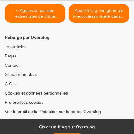
< Agression par des
Appel à la grève générale
extrémistes de droite
interprofessionnelle dans le
sionistes après une
Centre >
conférence sur la Palestine
au CICP
Hébergé par Overblog
Top articles
Pages
Contact
Signaler un abus
C.G.U.
Cookies et données personnelles
Préférences cookies
Voir le profil de la Rédaction sur le portail Overblog
Créer un blog sur Overblog