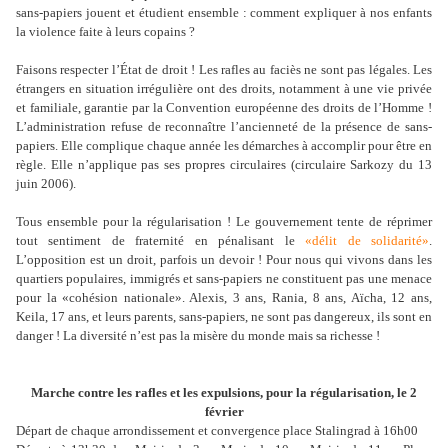
sans-papiers jouent et étudient ensemble : comment expliquer à nos enfants
la violence faite à leurs copains ?
Faisons respecter l’État de droit ! Les rafles au faciès ne sont pas légales. Les
étrangers en situation irrégulière ont des droits, notamment à une vie privée
et familiale, garantie par la Convention européenne des droits de l’Homme !
L’administration refuse de reconnaître l’ancienneté de la présence de sans-
papiers. Elle complique chaque année les démarches à accomplir pour être en
règle. Elle n’applique pas ses propres circulaires (circulaire Sarkozy du 13
juin 2006).
Tous ensemble pour la régularisation ! Le gouvernement tente de réprimer
tout sentiment de fraternité en pénalisant le
«délit de solidarité»
.
L’opposition est un droit, parfois un devoir ! Pour nous qui vivons dans les
quartiers populaires, immigrés et sans-papiers ne constituent pas une menace
pour la «cohésion nationale». Alexis, 3 ans, Rania, 8 ans, Aïcha, 12 ans,
Keila, 17 ans, et leurs parents, sans-papiers, ne sont pas dangereux, ils sont en
danger ! La diversité n’est pas la misère du monde mais sa richesse !
Marche contre les rafles et les expulsions, pour la régularisation, le 2
février
Départ de chaque arrondissement et convergence place Stalingrad à 16h00