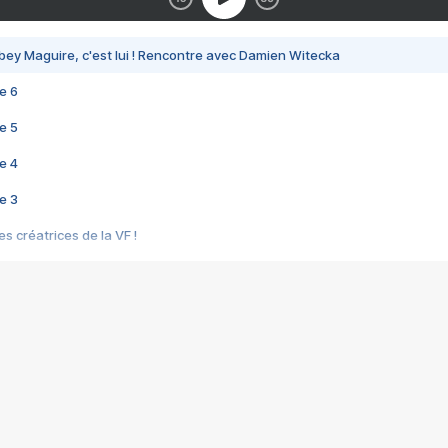
bey Maguire, c'est lui ! Rencontre avec Damien Witecka
e 6
e 5
e 4
e 3
s créatrices de la VF !
e 2
e 1
e Mektoub My Love arrive enfin ! Rencontre avec Shaïn Boumedine et Sal
i : après Toni en famille
elle réalise le bouleversant Dites lui que je l'aime