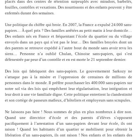
placés dans des centres de rétention surpeuplés avec miradors, barbelés,
fouilles, contrôles et vexations. Des nourrissons et des enfants peuvent y être
enfermés durant des semaines.
Une politique du chiffre qui broie. En 2007, la France a expulsé 24.000 sans-
papiers… À quel prix ? Des familles arrêtées au petit matin à leur domicile…
Des enfants nés en France et fréquentant l’école du quartier ou du village
envoyés dans un pays qui n’est pas le leur… Des familles broyées dont un
des parents se retrouve expédié à l’autre bout du monde sans avoir revu les
siens… Personne n’a oublié Chulan, Chinoise sans-papiers, qui s’est
défenestrée par peur d’un contrôle et en est morte le 21 septembre dernier.
Des lois qui fabriquent des sans-papiers. Le gouvernement Sarkozy ne
s’attaque pas à la misère et l’oppression de centaines de millions de
personnes dans le monde. Il préfère pourchasser les 400.000 sans-papiers sur
notre sol via des lois qui empêchent leur régularisation, leur intégration et
leur droit à une vie familiale digne. Cette politique entretient la clandestinité
et son cortège de passeurs mafieux, d’hôteliers et employeurs sans scrupules.
Ne laissons pas faire ! Nous sommes de plus en plus nombreux à dire non.
Quand une directrice d’école et des parents d’élèves s’opposent
pacifiquement à l’arrestation d’un sans-papiers devant leur école, ils ont
raison ! Quand les habitants d’un quartier se mobilisent pour obtenir la
libération d’un sans-papiers, ils ont raison ! Nos enfants et les enfants des