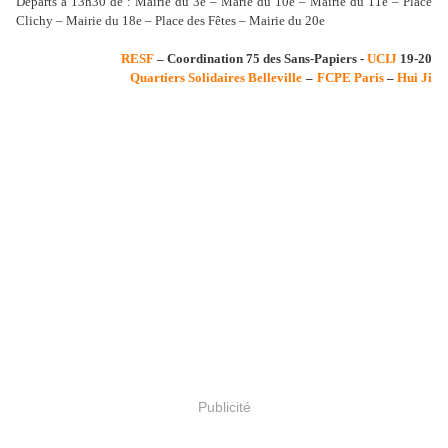
Départs à 13h30 de : Mairie du 3e – Marie du 10e – Mairie du 11e – Place
Clichy – Mairie du 18e – Place des Fêtes – Mairie du 20e
RESF
– Coordination 75 des Sans-Papiers -
UCIJ
19-20
Quartiers Solidaires Belleville
–
FCPE Paris
–
Hui Ji
Publicité