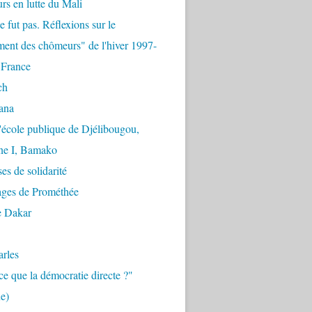
urs en lutte du Mali
e fut pas. Réflexions sur le
ent des chômeurs" de l'hiver 1997-
 France
ch
ana
'école publique de Djélibougou,
e I, Bamako
es de solidarité
ages de Prométhée
e Dakar
arles
ce que la démocratie directe ?"
e)