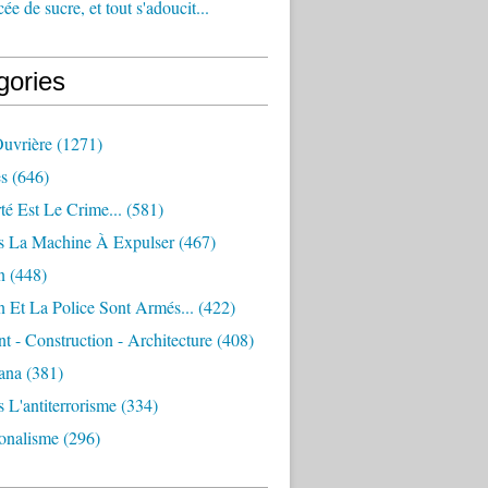
e de sucre, et tout s'adoucit...
gories
Ouvrière
(1271)
s
(646)
té Est Le Crime...
(581)
s La Machine À Expulser
(467)
n
(448)
 Et La Police Sont Armés...
(422)
 - Construction - Architecture
(408)
ana
(381)
 L'antiterrorisme
(334)
ionalisme
(296)