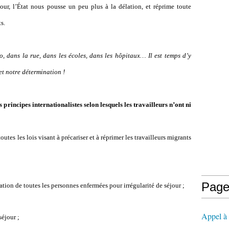
our, l’État nous pousse un peu plus à la délation, et réprime toute
s.
ro, dans la rue, dans les écoles, dans les hôpitaux…
Il est temps d’y
et notre détermination !
incipes internationalistes selon lesquels les travailleurs n’ont ni
outes les lois visant à précariser et à réprimer les travailleurs migrants
Page
tion de toutes les personnes enfermées pour irrégularité de séjour ;
Appel à l
séjour ;