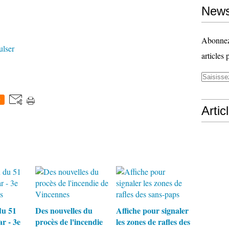
News
Abonnez-
ulser
articles 
0
Artic
du 51
Des nouvelles du
Affiche pour signaler
r - 3e
procès de l'incendie
les zones de rafles des