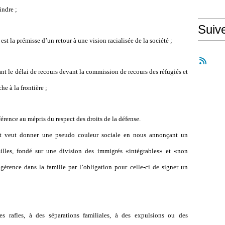
indre ;
Suiv
st la prémisse d’un retour à une vision racialisée de la société ;
nt le délai de recours devant la commission de recours des réfugiés et
e à la frontière ;
rence au mépris du respect des droits de la défense.
nt veut donner une pseudo couleur sociale en nous annonçant un
illes, fondé sur une division des immigrés «intégrables» et «non
gérence dans la famille par l’obligation pour celle-ci de signer un
s rafles, à des séparations familiales, à des expulsions ou des