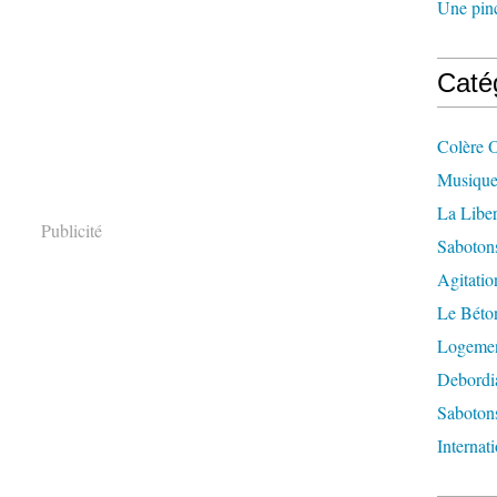
Une pincé
Caté
Colère 
Musique
La Liber
Publicité
Saboton
Agitatio
Le Béton
Logement
Debordi
Sabotons
Internat