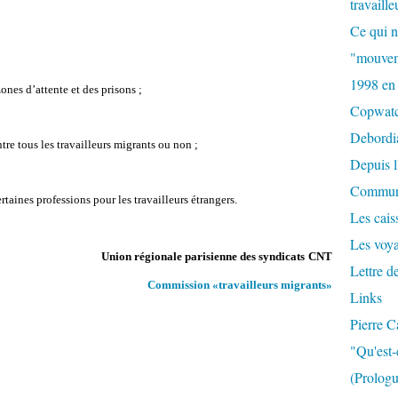
travaille
Ce qui n
"mouvem
1998 en
ones d’attente et des prisons ;
Copwat
Debordi
ntre tous les travailleurs migrants ou non ;
Depuis l
Commun
rtaines professions pour les travailleurs étrangers.
Les caiss
Les voy
Union régionale parisienne des syndicats
CNT
Lettre d
Commission «travailleurs migrants»
Links
Pierre C
"Qu'est-
(Prologu