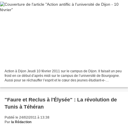
Action à Dijon Jeudi 10 février 2011 sur le campus de Dijon. Il faisait un peu
froid en ce début d’après midi sur le campus de l’université de Bourgogne.
Aussi pour se réchauffer l’esprit et le cœur des jeunes étudiant-e-
s/chômeurs/précaires/lycéen-ne-s...
"Faure et Reclus à l'Élysée" : La révolution de
Tunis à Téhéran
Publié le 24/02/2011 à 13:38
Par
la Rédaction