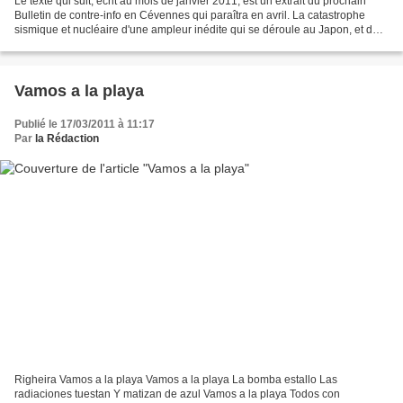
Le texte qui suit, écrit au mois de janvier 2011, est un extrait du prochain
Bulletin de contre-info en Cévennes qui paraîtra en avril. La catastrophe
sismique et nucléaire d'une ampleur inédite qui se déroule au Japon, et dont
les répercussions vont...
Vamos a la playa
Publié le 17/03/2011 à 11:17
Par
la Rédaction
Righeira Vamos a la playa Vamos a la playa La bomba estallo Las
radiaciones tuestan Y matizan de azul Vamos a la playa Todos con