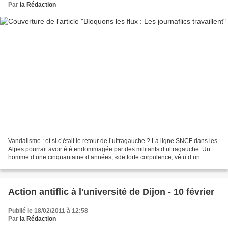
Par
la Rédaction
Vandalisme : et si c’était le retour de l’ultragauche ? La ligne SNCF dans les
Alpes pourrait avoir été endommagée par des militants d’ultragauche. Un
homme d’une cinquantaine d’années, «de forte corpulence, vêtu d’un
bonnet sombre et d’une veste bicolore»,...
Action antiflic à l'université de Dijon - 10 février
Publié le 18/02/2011 à 12:58
Par
la Rédaction