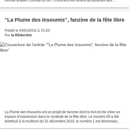
monde arabe», comme on dit ? Comment les rendre accessibles aux
lecteurs d’un grand quotidien vespéral ? Par une infographie,...
"La Plume des Insoumis", fanzine de la fête libre
Publié le 09/03/2011 à 15:20
Par
la Rédaction
La Plume des Insoumis est un projet de fanzine dont le but est de créer un
espace d’expression dans le contexte de la fête libre. Le numéro 00 a été
distribué à la multison du 31 décembre 2010, le numéro 1 est désormais
disponible en libre téléchargement....