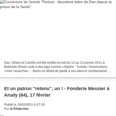
Dan, Olivier et Camille ont été arrêtés la nuit du 12 au 13 janvier 2011 à
Belleville (Paris) suite à des tags comme «Algérie - Tunisie / Insurrection»,
«Vive l’anarchie»… Après un début de garde à vue dans le commissariat du
XXe arrondissement, les flics...
Et un patron "retenu", un ! - Fonderie Messier à
Arudy (64), 17 février
Publié le 18/02/2011 à 07:35
Par
la Rédaction