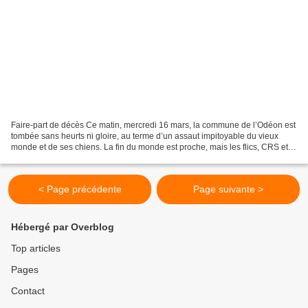
Faire-part de décès Ce matin, mercredi 16 mars, la commune de l’Odéon est
tombée sans heurts ni gloire, au terme d’un assaut impitoyable du vieux
monde et de ses chiens. La fin du monde est proche, mais les flics, CRS et
huissiers, n’ayant pas encore...
< Page précédente
Page suivante >
Hébergé par Overblog
Top articles
Pages
Contact