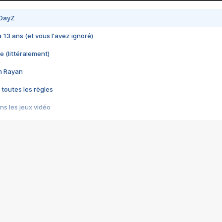
 DayZ
 a 13 ans (et vous l'avez ignoré)
e (littéralement)
im Rayan
 toutes les règles
s les jeux vidéo
us choquant de Rockstar ? - Le scandale BULLY
e plus moche de Steam
du RÊVE tourne au CAUCHEMAR
pendant 8 heures
it… à tort
umiliés par un jeu vidéo