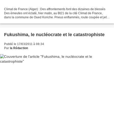
Climat de France (Alger) : Des affrontements font des dizaines de blessés
Des émeutes ont éclaté, hier matin, au Bt21 de la cité Climat de France,
dans la commune de Oued Koriche. Pneus enflammés, route coupée et jets
de pierres en direction des policiers...
Fukushima, le nucléocrate et le catastrophiste
Publié le 17/03/2011 à 08:34
Par
la Rédaction