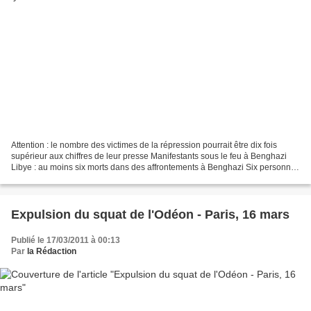
Attention : le nombre des victimes de la répression pourrait être dix fois
supérieur aux chiffres de leur presse Manifestants sous le feu à Benghazi
Libye : au moins six morts dans des affrontements à Benghazi Six personnes
ont été tuées jeudi dans des...
Expulsion du squat de l'Odéon - Paris, 16 mars
Publié le 17/03/2011 à 00:13
Par
la Rédaction