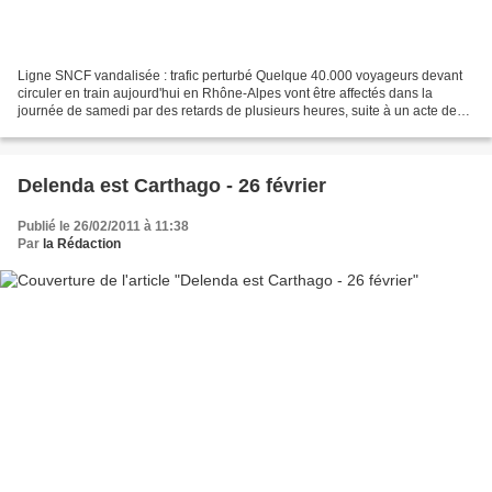
Ligne SNCF vandalisée : trafic perturbé Quelque 40.000 voyageurs devant
circuler en train aujourd'hui en Rhône-Alpes vont être affectés dans la
journée de samedi par des retards de plusieurs heures, suite à un acte de
vandalisme sur une ligne SNCF dans...
Delenda est Carthago - 26 février
Publié le 26/02/2011 à 11:38
Par
la Rédaction