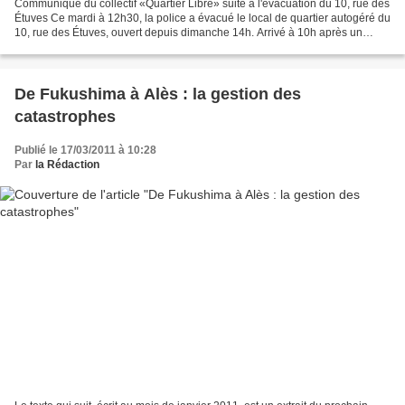
Communiqué du collectif «Quartier Libre» suite à l'évacuation du 10, rue des
Étuves Ce mardi à 12h30, la police a évacué le local de quartier autogéré du
10, rue des Étuves, ouvert depuis dimanche 14h. Arrivé à 10h après un
appel du représentant du propriétaire...
De Fukushima à Alès : la gestion des
catastrophes
Publié le 17/03/2011 à 10:28
Par
la Rédaction