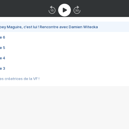
bey Maguire, c'est lui ! Rencontre avec Damien Witecka
e 6
e 5
e 4
e 3
s créatrices de la VF !
e 2
e 1
e Mektoub My Love arrive enfin ! Rencontre avec Shaïn Boumedine et Sal
i : après Toni en famille