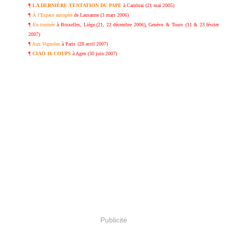
¶
LA DERNIÈRE TENTATION DU PAPE
à Cambrai (21 mai 2005)
¶
À l’Espace autogéré
de Lausanne (3 mars 2006)
¶
En tournée
à
Bruxelles, Liège (21, 22 décembre 2006)
, Genève
&
Tours
(11 & 23 février
2007)
¶
Aux Vignoles
à Paris
(28 avril 2007)
¶
CIAO 16 COUPS
à Agen (30 juin 2007)
Publicité