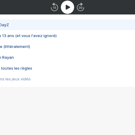
 DayZ
 a 13 ans (et vous l'avez ignoré)
e (littéralement)
im Rayan
 toutes les règles
s les jeux vidéo
us choquant de Rockstar ? - Le scandale BULLY
e plus moche de Steam
du RÊVE tourne au CAUCHEMAR
pendant 8 heures
it… à tort