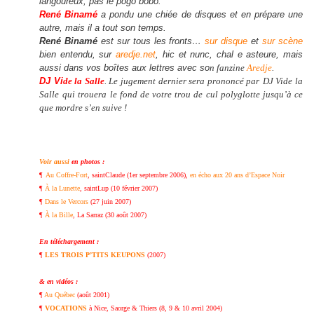
langoureux, pas le pogo bobo.
René Binamé
a pondu une chiée de disques et en prépare une
autre, mais il a tout son temps.
René Binamé
est sur tous les fronts…
sur disque
et
sur scène
bien entendu, sur
aredje.net
, hic et nunc, chal e asteure, mais
aussi dans vos boîtes aux lettres avec so
n fanzine
Aredje
.
DJ Vi
de la Salle
. Le jugement dernier sera prononcé par
DJ Vide la
Salle
qui trouera le
fond de votre trou de cul polyglotte jusqu’à ce
que mordre s’en suive !
Voir aussi
en photos :
¶
Au Coffre-Fort
, saintClaude (1er septembre 2006),
en écho aux 20 ans d’Espace Noir
¶
À la Lunette
, saintLup (10 février 2007)
¶
Dans le Vercors
(27 juin 2007)
¶
À la Bille
, La Sarraz (30 août 2007)
En téléchargement :
¶
LES TROIS P’TITS KEUPONS
(2007)
& en vidéos :
¶
Au Québec
(août 2001)
¶
VOCATIONS
à Nice, Saorge & Thiers (8, 9 & 10 avril 2004)