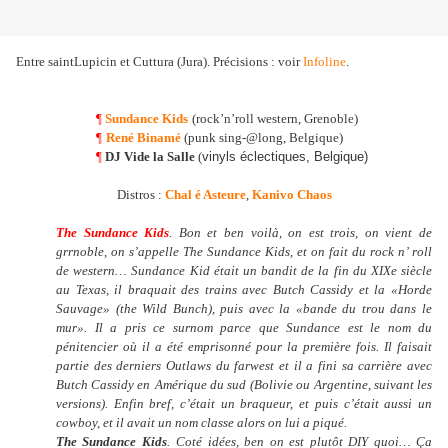
Entre saintLupicin et Cuttura (Jura). Précisions : voir
Infoline
.
¶
Sundance Kids
(rock’n’roll western, Grenoble)
¶
René Binamé
(punk sing-@long, Belgique)
¶
DJ Vide la Salle
(
vinyls éclectiques, Belgique)
Distros :
Chal é Asteure
,
Kanivo Chaos
The Sundance Kids
. Bon et ben voilà, on est trois, on vient de
grrnoble, on s’appelle The Sundance Kids, et on fait du rock n’ roll
de western… Sundance Kid était un bandit de la fin du XIXe siècle
au Texas, il braquait des trains avec Butch Cassidy et la «Horde
Sauvage» (the Wild Bunch), puis avec la «bande du trou dans le
mur». Il a pris ce surnom parce que Sundance est le nom du
pénitencier où il a été emprisonné pour la première fois. Il faisait
partie des derniers Outlaws du farwest et il a fini sa carrière avec
Butch Cassidy en
Amérique du sud
(Bolivie ou Argentine, suivant les
versions). Enfin bref, c’était un braqueur, et puis c’était aussi un
cowboy, et il avait un nom classe alors on lui a piqué.
The Sundance Kids
.
Coté idées, ben on est plutôt DIY quoi… Ça