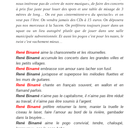
nous intéresse pas de «vivre de notre musique», de faire des concerts
à prix fixe juste pour louer des spots et une table de mixage de 3
mètres de long… On est pas «intermittent-e-s du spectacle» et on
veut pas l’être. On vendra jamais des CDs à 15 euros. On déposera
pas nos morceaux à la Sacem. On préférera toujours jouer dans un
squat ou un lieu autogéré plutôt que de jouer dans une salle
municipale subventionnée. Et aussi les pogos c’est pour les nazes, le
twist c’est vachement mieux…
René Binamé
aime la chansonnette et les ritournelles.
René Binamé
accumule les concerts dans les grandes villes et
les petits villages.
René Binamé
embrasse son amour sans lacher son fusil.
René Binamé
juxtapose et superpose les mélodies fluettes et
les murs de guitares.
René Binamé
chante en français souvent, en wallon et en
flamand parfois.
René Binamé
n’aime pas le capitalisme, il n’aime pas être réduit
au travail, il n’aime pas être soumis à l’argent.
René Binamé
préfère retourner la terre, manier la truelle le
ciseau le laser, faire l’amour au bord de la rivière, gambader
dans la bruyère…
René Binamé
aime le pogo convivial, tendre, chaloupé,