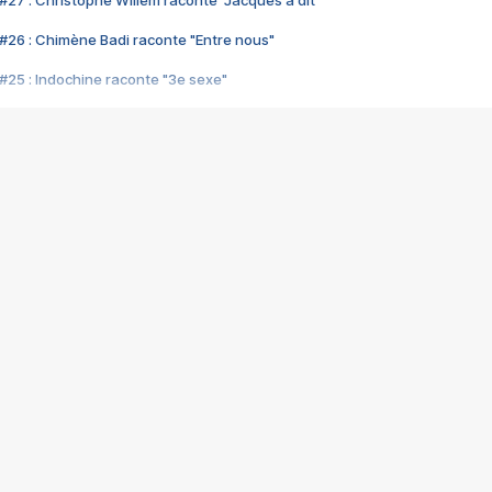
#27 : Christophe Willem raconte "Jacques a dit"
#26 : Chimène Badi raconte "Entre nous"
#25 : Indochine raconte "3e sexe"
#24 : Zaho raconte "C'est chelou"
#23 : Patrick Bruel raconte "Au café des délices"
#22 : Kyo raconte "Le chemin"
#21 : Nolwenn Leroy raconte "Cassé"
#20 : Patrick Hernandez raconte "Born to be alive"
#19 : Lorie raconte "Près de moi"
#18 : Michael Jones raconte "A nos actes manqués" (avec Jean-Jacque
#17 : Khaled raconte "Aïcha"
#16 : Corneille raconte "Parce qu'on vient de loin"
#15 : Indochine raconte "L'aventurier"