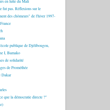
urs en lutte du Mali
e fut pas. Réflexions sur le
ent des chômeurs" de l'hiver 1997-
 France
ch
ana
'école publique de Djélibougou,
e I, Bamako
es de solidarité
ages de Prométhée
e Dakar
arles
ce que la démocratie directe ?"
e)