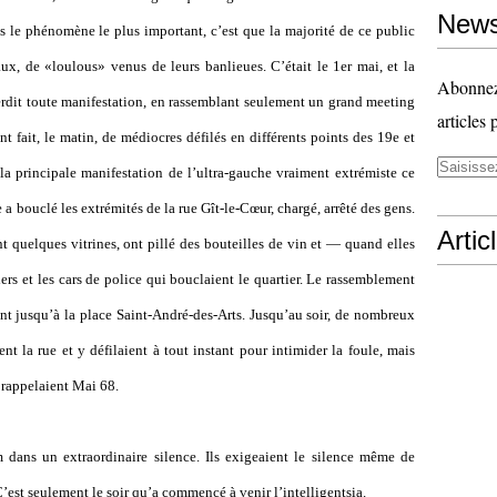
News
is le phénomène le plus important, c’est que la majorité de ce public
aux, de «loulous» venus de leurs banlieues. C’était le 1er mai, et la
Abonnez-
rdit toute manifestation, en rassemblant seulement un grand meeting
articles 
t fait, le matin, de médiocres défilés en différents points des 19e et
a principale manifestation de l’ultra-gauche vraiment extrémiste ce
e a bouclé les extrémités de la rue Gît-le-Cœur, chargé, arrêté des gens.
Artic
ent quelques vitrines, ont pillé des bouteilles de vin et — quand elles
iers et les cars de police qui bouclaient le quartier. Le rassemblement
nt jusqu’à la place Saint-André-des-Arts. Jusqu’au soir, de nombreux
nt la rue et y défilaient à tout instant pour intimider la foule, mais
 rappelaient Mai 68.
m dans un extraordinaire silence. Ils exigeaient le silence même de
est seulement le soir qu’a commencé à venir l’intelligentsia.