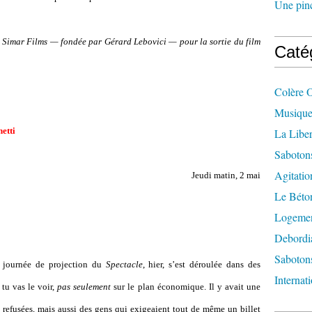
Une pincé
té Simar Films — fondée par Gérard Lebovici — pour la sortie du film
Caté
Colère 
Musique
etti
La Liber
Saboton
Agitatio
Jeudi matin, 2 mai
Le Béton
Logement
Debordi
Sabotons
e journée de projection du
Spectacle
, hier, s’est déroulée dans des
Internat
 tu vas le voir,
pas seulement
sur le plan économique. Il y avait une
s refusées, mais aussi des gens qui exigeaient tout de même un billet