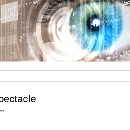
pectacle
na