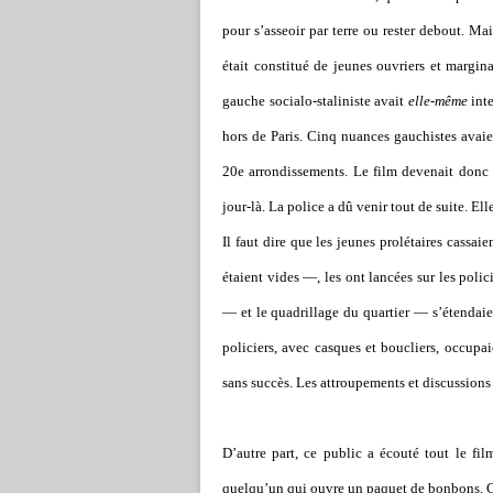
pour s’asseoir par terre ou rester debout. Ma
était constitué de jeunes ouvriers et margin
gauche socialo-staliniste avait
elle-même
inte
hors de Paris. Cinq nuances gauchistes avaien
20e arrondissements. Le film devenait donc l
jour-là. La police a dû venir tout de suite. Ell
Il faut dire que les jeunes prolétaires cassai
étaient vides —, les ont lancées sur les polic
— et le quadrillage du quartier — s’étendaie
policiers, avec casques et boucliers, occupaie
sans succès. Les attroupements et discussions
D’autre part, ce public a écouté tout le fil
quelqu’un qui ouvre un paquet de bonbons. C’