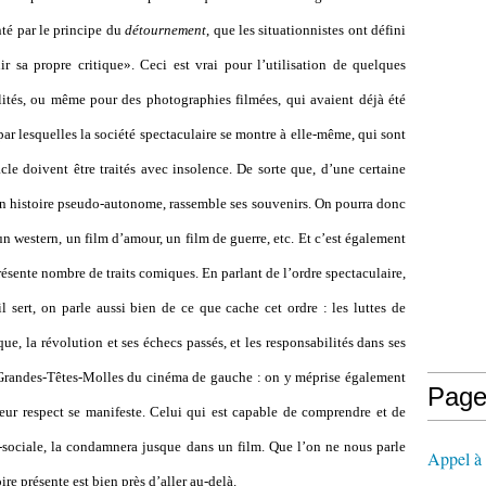
nté par le principe du
détournement
, que les situationnistes ont défini
sa propre critique». Ceci est vrai pour l’utilisation de quelques
lités, ou même pour des photographies filmées, qui avaient déjà été
par lesquelles la société spectaculaire se montre à elle-même, qui sont
cle doivent être traités avec insolence. De sorte que, d’une certaine
son histoire pseudo-autonome, rassemble ses souvenirs. On pourra donc
un western, un film d’amour, un film de guerre, etc. Et c’est également
présente nombre de traits comiques. En parlant de l’ordre spectaculaire,
l sert, on parle aussi bien de ce que cache cet ordre : les luttes de
ique, la révolution et ses échecs passés, et les responsabilités dans ses
s Grandes-Têtes-Molles du cinéma de gauche : on y méprise également
Page
 leur respect se manifeste. Celui qui est capable de comprendre et de
ociale, la condamnera jusque dans un film. Que l’on ne nous parle
Appel à l
ire présente est bien près d’aller au-delà.