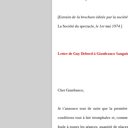
[
Extraits de la brochure éditée par la socié
La Société du spectacle
, le 1er mai 1974.
]
Lettre de Guy Debord à Gianfranco Sanguin
Cher Gianfranco,
Je t’annonce tout de suite que la premièr
conditions tout à fait triomphales et, comme
foule à toutes les séances, quantité de place