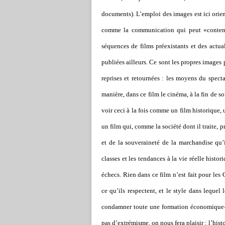
documents). L’emploi des images est ici orie
comme la communication qui peut «contenir 
séquences de films préexistants et des actua
publiées ailleurs. Ce sont les propres images 
reprises et retournées : les moyens du specta
manière, dans ce film le cinéma, à la fin de 
voir ceci à la fois comme un film historique, 
un film qui, comme la société dont il traite, 
et de la souveraineté de la marchandise qu’i
classes et les tendances à la vie réelle histor
échecs. Rien dans ce film n’est fait pour le
ce qu’ils respectent, et le style dans lequel
condamner toute une formation économique-s
pas d’extrémisme, on nous fera plaisir : l’histo