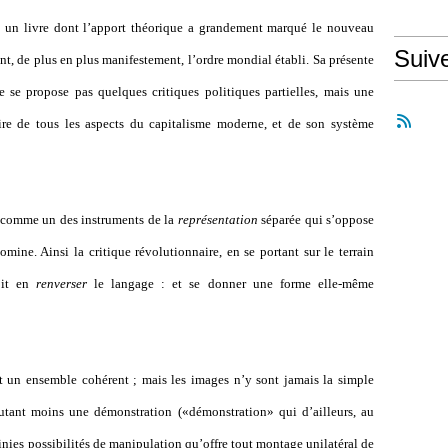
 un livre dont l’apport théorique a grandement marqué le nouveau
Suiv
nt, de plus en plus manifestement, l’ordre mondial établi. Sa présente
e se propose pas quelques critiques politiques partielles, mais une
dire de tous les aspects du capitalisme moderne, et de son système
, comme un des instruments de la
représentation
séparée qui s’oppose
 domine. Ainsi la critique révolutionnaire, en se portant sur le terrain
oit en
renverser
le langage : et se donner une forme elle-même
nt un ensemble cohérent ; mais les images n’y sont jamais la simple
tant moins une démonstration («démonstration» qui d’ailleurs, au
finies possibilités de manipulation qu’offre tout montage unilatéral de