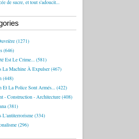
e de sucre, et tout s'adoucit...
gories
Ouvrière
(1271)
s
(646)
té Est Le Crime...
(581)
s La Machine À Expulser
(467)
n
(448)
 Et La Police Sont Armés...
(422)
 - Construction - Architecture
(408)
ana
(381)
 L'antiterrorisme
(334)
ionalisme
(296)