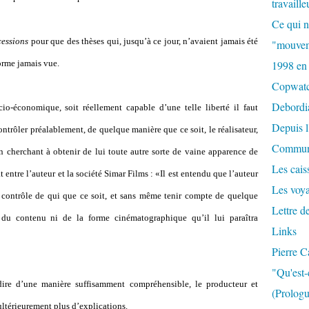
travaille
Ce qui n
cessions
pour que des thèses qui, jusqu’à ce jour, n’avaient jamais été
"mouvem
orme jamais vue.
1998 en
Copwat
Debordi
o-économique, soit réellement capable d’une telle liberté il faut
Depuis l
trôler préalablement, de quelque manière que ce soit, le réalisateur,
Commun
 cherchant à obtenir de lui toute autre sorte de vaine apparence de
Les caiss
t entre l’auteur et la société Simar Films : «Il est entendu que l’auteur
Les voy
s contrôle de qui que ce soit, et sans même tenir compte de quelque
Lettre d
 du contenu ni de la forme cinématographique qu’il lui paraîtra
Links
Pierre C
"Qu'est-
ire d’une manière suffisamment compréhensible, le producteur et
(Prologu
 ultérieurement plus d’explications.