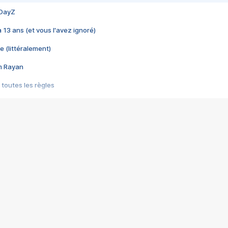
 DayZ
 a 13 ans (et vous l'avez ignoré)
e (littéralement)
im Rayan
 toutes les règles
s les jeux vidéo
us choquant de Rockstar ? - Le scandale BULLY
e plus moche de Steam
du RÊVE tourne au CAUCHEMAR
pendant 8 heures
it… à tort
umiliés par un jeu vidéo