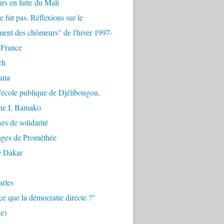
urs en lutte du Mali
e fut pas. Réflexions sur le
ent des chômeurs" de l'hiver 1997-
 France
ch
ana
'école publique de Djélibougou,
e I, Bamako
es de solidarité
ages de Prométhée
e Dakar
arles
ce que la démocratie directe ?"
e)