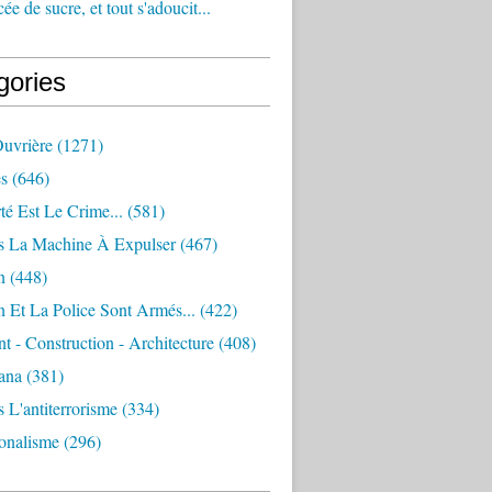
e de sucre, et tout s'adoucit...
gories
Ouvrière
(1271)
s
(646)
té Est Le Crime...
(581)
s La Machine À Expulser
(467)
n
(448)
 Et La Police Sont Armés...
(422)
 - Construction - Architecture
(408)
ana
(381)
 L'antiterrorisme
(334)
ionalisme
(296)