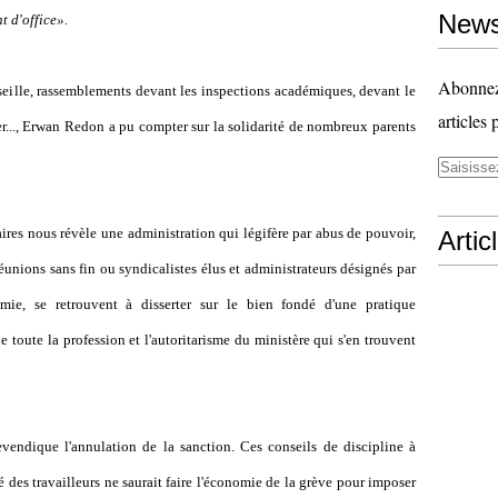
News
t d'office».
Abonnez-
rseille, rassemblements devant les inspections académiques, devant le
articles 
er..., Erwan Redon a pu compter sur la solidarité de nombreux parents
ires nous révèle une administration qui légifère par abus de pouvoir,
Artic
unions sans fin ou syndicalistes élus et administrateurs désignés par
émie, se retrouvent à disserter sur le bien fondé d'une pratique
de toute la profession et l'autoritarisme du ministère qui s'en trouvent
endique l'annulation de la sanction. Ces conseils de discipline à
é des travailleurs ne saurait faire l'économie de la grève pour imposer