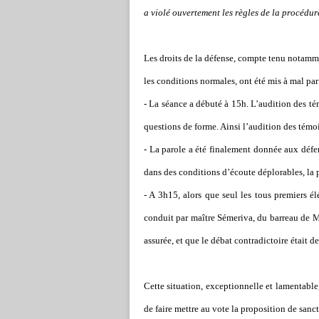
a violé ouvertement les règles de la procédure 
Les droits de la défense, compte tenu notamme
les conditions normales, ont été mis à mal par
- La séance a débuté à 15h. L’audition des té
questions de forme. Ainsi l’audition des témoi
- La parole a été finalement donnée aux défen
dans des conditions d’écoute déplorables, la 
- A 3h15, alors que seul les tous premiers é
conduit par maître Sémeriva, du barreau de Ma
assurée, et que le débat contradictoire était 
Cette situation, exceptionnelle et lamentable
de faire mettre au vote la proposition de san