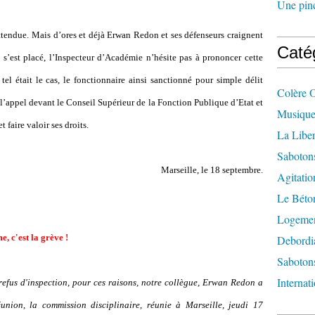
Une pincé
attendue. Mais d’ores et déjà Erwan Redon et ses défenseurs craignent
Caté
 s’est placé, l’Inspecteur d’Académie n’hésite pas à prononcer cette
tel était le cas, le fonctionnaire ainsi sanctionné pour simple délit
Colère 
l’appel devant le Conseil Supérieur de la Fonction Publique d’Etat et
Musique
t faire valoir ses droits.
La Liber
Saboton
Marseille, le 18 septembre.
Agitatio
Le Béton
Logement
, c'est la grève !
Debordi
Sabotons
Internat
refus d'inspection, pour ces raisons, notre collègue, Erwan Redon a
union, la commission disciplinaire, réunie à Marseille, jeudi 17