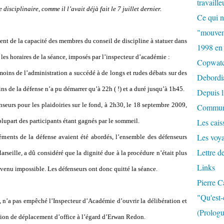
travaille
disciplinaire, comme il l’avait déjà fait le 7 juillet dernier.
Ce qui n
"mouvem
nt de la capacité des membres du conseil de discipline à statuer dans
1998 en
 les horaires de la séance, imposés par l’inspecteur d’académie :
Copwat
moins de l’administration a succédé à de longs et rudes débats sur des
Debordi
ns de la défense n’a pu démarrer qu’à 22h ( !) et a duré jusqu’à 1h45.
Depuis l
seurs pour les plaidoiries sur le fond, à 2h30, le 18 septembre 2009,
Commun
plupart des participants étant gagnés par le sommeil.
Les caiss
Les voy
léments de la défense avaient été abordés, l’ensemble des défenseurs
Lettre d
rseille, a dû considéré que la dignité due à la procédure n’était plus
Links
devenu impossible. Les défenseurs ont donc quitté la séance.
Pierre C
"Qu'est-
, n’a pas empêché l’Inspecteur d’Académie d’ouvrir la délibération et
(Prologu
ction de déplacement d’office à l’égard d’Erwan Redon.