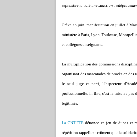
septembre, a voté une sanction : «déplacemen
Grève en juin, manifestation en juillet à Ma
ministère à Paris, Lyon, Toulouse, Montpelli
et collègues enseignants.
La multiplication des commissions disciplina
organisant des mascarades de procès en des ré
le seul juge et parti, l'Inspecteur d'Acad
professionnelle. In fine, c'est la mise au pas 
légitimés.
La CNT-FTE
dénonce ce jeu de dupes et rev
répétition rappellent crûment que la solidarit