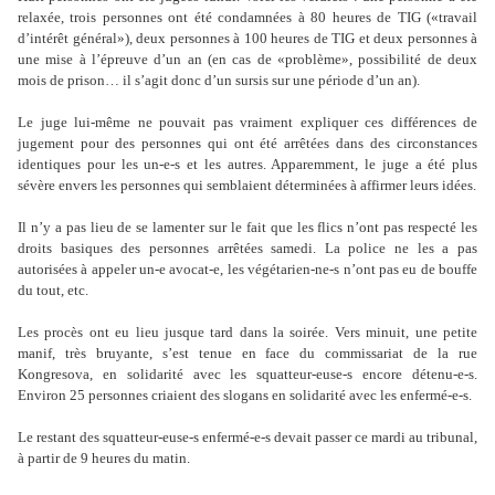
relaxée, trois personnes ont été condamnées à 80 heures de TIG («travail
d
’
intérêt général»), deux personnes à 100 heures de TIG et deux personnes à
une mise à l
’
épreuve d
’
un an (en cas de «problème», possibilité de deux
mois de prison… il s
’
agit donc d
’
un sursis sur une période d
’
un an).
Le juge lui-même ne pouvait pas vraiment expliquer ces différences de
jugement pour des personnes qui ont été arrêtées dans des circonstances
identiques pour les un-e-s et les autres. Apparemment, le juge a été plus
sévère envers les personnes qui semblaient déterminées à affirmer leurs idées.
Il n
’
y a pas lieu de se lamenter sur le fait que les flics n
’
ont pas respecté les
droits basiques des personnes arrêtées samedi. La police ne les a pas
autorisées à appeler un-e avocat-e, les végétarien-ne-s n
’
ont pas eu de bouffe
du tout, etc.
Les procès ont eu lieu jusque tard dans la soirée. Vers minuit, une petite
manif, très bruyante, s
’
est tenue en face du commissariat de la rue
Kongresova, en solidarité avec les squatteur-euse-s encore détenu-e-s.
Environ 25 personnes criaient des slogans en solidarité avec les enfermé-e-s.
Le restant des squatteur-euse-s enfermé-e-s devait passer ce mardi au tribunal,
à partir de 9 heures du matin.