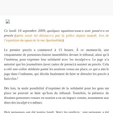
Ce lundi 14 septembre 2009, quelques squatteur-euse-s sont passé-e-s en
procès (
après avoir été détenu-e-s par la police depuis samedi, lors de
l’expulsion du squat de la rue Apolinářská
).
Le premier procès a commencé à 15 heures. À ce moment-là, une
cinquantaine de personnes étaient rassemblées devant le tribunal, ainsi qu’à
l
’
intérieur, pour exprimer leur solidarité avec les inculpé-e-s. Le juge n
’
a
autorisé que les journalistes (avec cartes de presse) à assister au procès. Cela
a créé une colère stridente parmi les soutiens venus sur place, ce qui a mis le
juge dans l
’
embarras, qui décida finalement de faire se dérouler les procès à
huis-clos !
Dès lors, la seule possibilité d
’
exprimer de la solidarité pour les gens sur
place ne pouvait se faire qu
’
hors du tribunal. Toutefois, la présence de
dizaines personnes venues en soutien a eu un impact certain, notamment aux
dires des inculpé-e-s mêmes.
Huit personnes ont été jugées lundi. Voici les verdicts : une personne a été