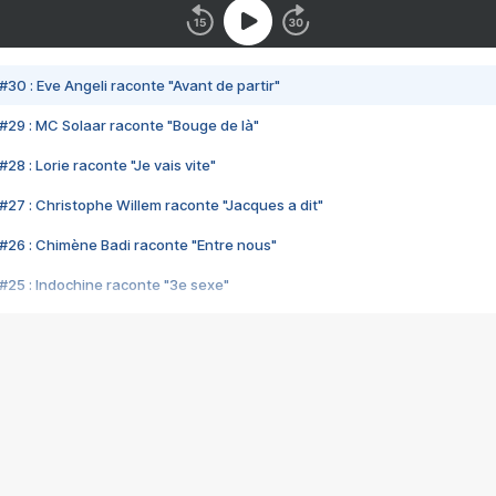
#30 : Eve Angeli raconte "Avant de partir"
#29 : MC Solaar raconte "Bouge de là"
28 : Lorie raconte "Je vais vite"
#27 : Christophe Willem raconte "Jacques a dit"
#26 : Chimène Badi raconte "Entre nous"
#25 : Indochine raconte "3e sexe"
#24 : Zaho raconte "C'est chelou"
#23 : Patrick Bruel raconte "Au café des délices"
#22 : Kyo raconte "Le chemin"
#21 : Nolwenn Leroy raconte "Cassé"
#20 : Patrick Hernandez raconte "Born to be alive"