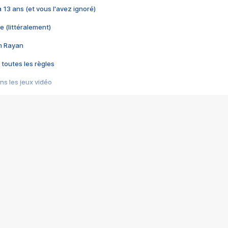
 a 13 ans (et vous l'avez ignoré)
e (littéralement)
im Rayan
 toutes les règles
s les jeux vidéo
us choquant de Rockstar ? - Le scandale BULLY
e plus moche de Steam
du RÊVE tourne au CAUCHEMAR
pendant 8 heures
it… à tort
umiliés par un jeu vidéo
ire - Final Fantasy 8