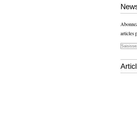
News
Abonnez-
articles 
Artic