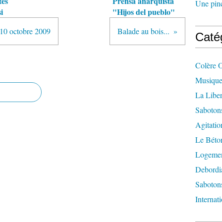
tes
Prensa anarquista
Une pincé
i
"Hijos del pueblo"
e 10 octobre 2009
Balade au bois...
Caté
Colère 
Musique
La Liber
Saboton
Agitatio
Le Béton
Logement
Debordi
Sabotons
Internat