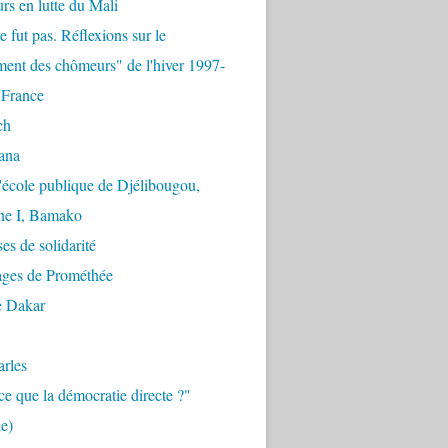
urs en lutte du Mali
e fut pas. Réflexions sur le
ent des chômeurs" de l'hiver 1997-
 France
ch
ana
'école publique de Djélibougou,
e I, Bamako
es de solidarité
ages de Prométhée
e Dakar
arles
ce que la démocratie directe ?"
e)