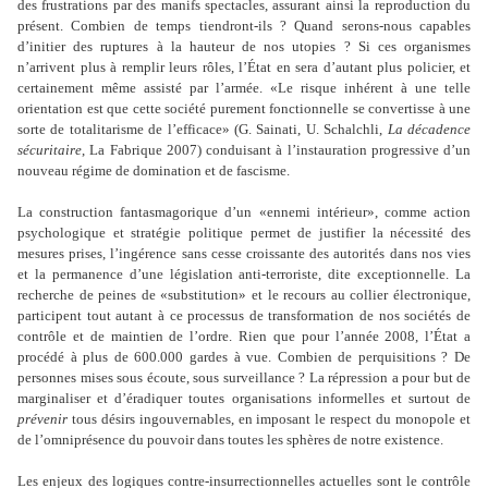
des frustrations par des manifs spectacles, assurant ainsi la reproduction du
présent. Combien de temps tiendront-ils ? Quand serons-nous capables
d
’
initier des ruptures à la hauteur de nos utopies ? Si ces organismes
n
’
arrivent plus à remplir leurs rôles, l
’
État en sera d
’
autant plus policier, et
certainement même assisté par l
’
armée. «Le risque inhérent à une telle
orientation est que cette société purement fonctionnelle se convertisse à une
sorte de totalitarisme de l
’
efficace» (G. Sainati, U. Schalchli,
La décadence
sécuritaire
, La Fabrique 2007) conduisant à l
’
instauration progressive d
’
un
nouveau régime de domination et de fascisme.
La construction fantasmagorique d
’
un «ennemi intérieur», comme action
psychologique et stratégie politique permet de justifier la nécessité des
mesures prises, l
’
ingérence sans cesse croissante des autorités dans nos vies
et la permanence d
’
une législation anti-terroriste, dite exceptionnelle. La
recherche de peines de «substitution» et le recours au collier électronique,
participent tout autant à ce processus de transformation de nos sociétés de
contrôle et de maintien de l
’
ordre. Rien que pour l
’
année 2008, l
’
État a
procédé à plus de 600.000 gardes à vue. Combien de perquisitions ? De
personnes mises sous écoute, sous surveillance ? La répression a pour but de
marginaliser et d
’
éradiquer toutes organisations informelles et surtout de
prévenir
tous désirs ingouvernables, en imposant le respect du monopole et
de l
’
omniprésence du pouvoir dans toutes les sphères de notre existence.
Les enjeux des logiques contre-insurrectionnelles actuelles sont le contrôle