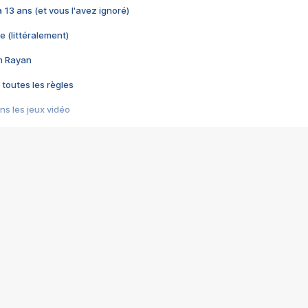
 a 13 ans (et vous l'avez ignoré)
e (littéralement)
im Rayan
 toutes les règles
s les jeux vidéo
us choquant de Rockstar ? - Le scandale BULLY
e plus moche de Steam
du RÊVE tourne au CAUCHEMAR
pendant 8 heures
it… à tort
umiliés par un jeu vidéo
ire - Final Fantasy 8
ti un empire - Age of Empires