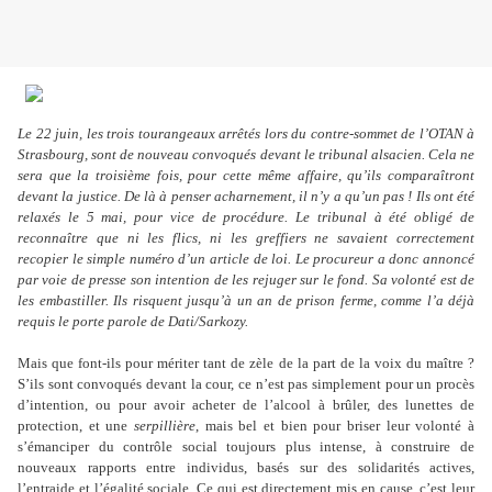
Le 22 juin, les trois tourangeaux arrêtés lors du contre-sommet de l’OTAN à
Strasbourg, sont de nouveau convoqués devant le tribunal alsacien. Cela ne
sera que la troisième fois, pour cette même affaire, qu
’
ils comparaîtront
devant la justice. De là à penser acharnement, il n
’
y a qu
’
un pas ! Ils ont été
relaxés le 5 mai, pour vice de procédure. Le tribunal à été obligé de
reconnaître que ni les flics, ni les greffiers ne savaient correctement
recopier le simple numéro d
’
un article de loi. Le procureur a donc annoncé
par voie de presse son intention de les rejuger sur le fond. Sa volonté est de
les embastiller. Ils risquent jusqu
’
à un an de prison ferme, comme l
’
a déjà
requis le porte parole de Dati/Sarkozy.
Mais que font-ils pour mériter tant de zèle de la part de la voix du maître ?
S
’i
ls sont convoqués devant la cour, ce n
’
est pas simplement pour un procès
d
’
intention, ou pour avoir acheter de l
’
alcool à brûler, des lunettes de
protection, et une
serpillière
, mais bel et bien pour briser leur volonté à
s
’
émanciper du contrôle social toujours plus intense, à construire de
nouveaux rapports entre individus, basés sur des solidarités actives,
l
’
entraide et l
’
égalité sociale. Ce qui est directement mis en cause, c
’
est leur