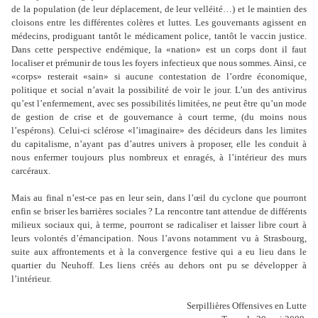
de la population (de leur déplacement, de leur velléité…) et le maintien des
cloisons entre les différentes colères et luttes. Les gouvernants agissent en
médecins, prodiguant tantôt le médicament police, tantôt le vaccin justice.
Dans cette perspective endémique, la «nation» est un corps dont il faut
localiser et prémunir de tous les foyers infectieux que nous sommes. Ainsi, ce
«corps» resterait «sain» si aucune contestation de l
’
ordre économique,
politique et social n
’
avait la possibilité de voir le jour. L
’
un des antivirus
qu
’
est l
’
enfermement, avec ses possibilités limitées, ne peut être qu
’
un mode
de gestion de crise et de gouvernance à court terme, (du moins nous
l
’
espérons). Celui-ci sclérose «l
’
imaginaire» des décideurs dans les limites
du capitalisme, n
’
ayant pas d
’
autres univers à proposer, elle les conduit à
nous enfermer toujours plus nombreux et enragés, à l
’
intérieur des murs
carcéraux.
Mais au final n
’
est-ce pas en leur sein, dans l
’
œil du cyclone que pourront
enfin se briser les barrières sociales ? La rencontre tant attendue de différents
milieux sociaux qui, à terme, pourront se radicaliser et laisser libre court à
leurs volontés d
’
émancipation. Nous l
’
avons notamment vu à Strasbourg,
suite aux affrontements et à la convergence festive qui a eu lieu dans le
quartier du Neuhoff. Les liens créés au dehors ont pu se développer à
l
’
intérieur.
Serpillières Offensives en Lutte