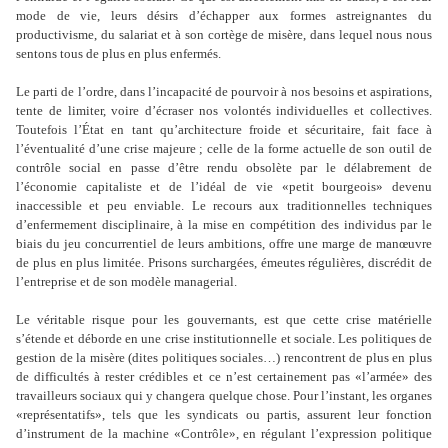
mode de vie, leurs désirs d
’
échapper aux formes astreignantes du
productivisme, du salariat et à son cortège de misère, dans lequel nous nous
sentons tous de plus en plus enfermés.
Le parti de l
’
ordre, dans l
’
incapacité de pourvoir à nos besoins et aspirations,
tente de limiter, voire d
’
écraser nos volontés individuelles et collectives.
Toutefois l
’
État en tant qu
’
architecture froide et sécuritaire, fait face à
l
’
éventualité d
’
une crise majeure ; celle de la forme actuelle de son outil de
contrôle social en passe d
’
être rendu obsolète par le délabrement de
l
’
économie capitaliste et de l
’
idéal de vie «petit bourgeois» devenu
inaccessible et peu enviable. Le recours aux traditionnelles techniques
d
’
enfermement disciplinaire, à la mise en compétition des individus par le
biais du jeu concurrentiel de leurs ambitions, offre une marge de manœuvre
de plus en plus limitée. Prisons surchargées, émeutes régulières, discrédit de
l
’
entreprise et de son modèle managerial.
Le véritable risque pour les gouvernants, est que cette crise matérielle
s
’
étende et déborde en une crise institutionnelle et sociale. Les politiques de
gestion de la misère (dites politiques sociales…) rencontrent de plus en plus
de difficultés à rester crédibles et ce n
’
est certainement pas «l
’
armée» des
travailleurs sociaux qui y changera quelque chose. Pour l
’
instant, les organes
«représentatifs», tels que les syndicats ou partis, assurent leur fonction
d
’
instrument de la machine «Contrôle», en régulant l
’
expression politique