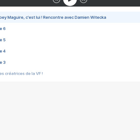
bey Maguire, c'est lui ! Rencontre avec Damien Witecka
e 6
e 5
e 4
e 3
s créatrices de la VF !
e 2
e 1
e Mektoub My Love arrive enfin ! Rencontre avec Shaïn Boumedine et Sal
i : après Toni en famille
elle réalise le bouleversant Dites lui que je l'aime