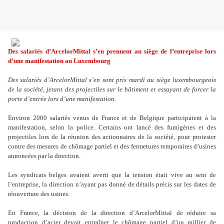
Des salariés d’ArcelorMittal s
’
en prennent au siège de l
’
entreprise lors
d
’
une manifestation au Luxembourg
D
es salariés d
’
ArcelorMittal s
’
en sont pris mardi au siège luxembourgeois
de la société, jetant des projectiles sur le bâtiment et essayant de forcer la
porte d
’
entrée lors d
’
une manifestation.
Environ 2000 salariés venus de France et de Belgique participaient à la
manifestation, selon la police. Certains ont lancé des fumigènes et des
projectiles lors de la réunion des actionnaires de la société, pour protester
contre des mesures de chômage partiel et des fermetures temporaires d
’
usines
annoncées par la direction.
Les syndicats belges avaient averti que la tension était vive au sein de
l
’
entreprise, la direction n
’
ayant pas donné de détails précis sur les dates de
réouverture des usines.
En France, la décision de la direction d
’
ArcelorMittal de réduire sa
production d
’
acier devait entraîner le chômage partiel d
’
un millier de