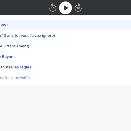
 DayZ
 a 13 ans (et vous l'avez ignoré)
e (littéralement)
im Rayan
 toutes les règles
s les jeux vidéo
us choquant de Rockstar ? - Le scandale BULLY
e plus moche de Steam
du RÊVE tourne au CAUCHEMAR
pendant 8 heures
it… à tort