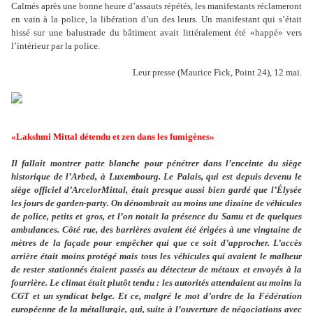
Calmés après une bonne heure d
’
assauts répétés, les manifestants réclameront
en vain à la police, la libération d
’
un des leurs. Un manifestant qui s
’
était
hissé sur une balustrade du bâtiment avait littéralement été «happé» vers
l
’
intérieur par la police.
Leur presse (Maurice Fick, Point 24), 12 mai.
«Lakshmi Mittal détendu et zen dans les fumigènes»
Il fallait montrer patte blanche pour pénétrer dans l’enceinte du siège
historique de l
’
Arbed, à Luxembourg. Le Palais, qui est depuis devenu le
siège officiel d
’
ArcelorMittal, était presque aussi bien gardé que l
’É
lysée
les jours de garden-party. On dénombrait au moins une dizaine de véhicules
de police, petits et gros, et l
’
on notait la présence du Samu et de quelques
ambulances. Côté rue, des barrières avaient été érigées à une vingtaine de
mètres de la façade pour empêcher qui que ce soit d
’
approcher. L
’
accès
arrière était moins protégé mais tous les véhicules qui avaient le malheur
de rester stationnés étaient passés au détecteur de métaux et envoyés à la
fourrière. Le climat était plutôt tendu : les autorités attendaient au moins la
CGT et un syndicat belge. Et ce, malgré le mot d
’
ordre de la Fédération
européenne de la métallurgie, qui, suite à l
’
ouverture de négociations avec