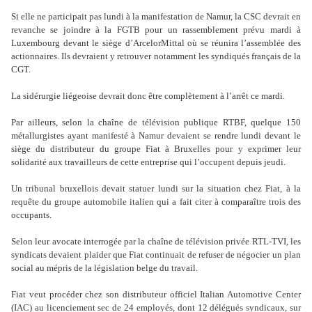
Si elle ne participait pas lundi à la manifestation de Namur, la CSC devrait en
revanche se joindre à la FGTB pour un rassemblement prévu mardi à
Luxembourg devant le siège d
’
ArcelorMittal où se réunira l
’
assemblée des
actionnaires. Ils devraient y retrouver notamment les syndiqués français de la
CGT.
La sidérurgie liégeoise devrait donc être complètement à l
’
arrêt ce mardi.
Par ailleurs, selon la chaîne de télévision publique RTBF, quelque 150
métallurgistes ayant manifesté à Namur devaient se rendre lundi devant le
siège du distributeur du groupe Fiat à Bruxelles pour y exprimer leur
solidarité aux travailleurs de cette entreprise qui l
’
occupent depuis jeudi.
Un tribunal bruxellois devait statuer lundi sur la situation chez Fiat, à la
requête du groupe automobile italien qui a fait citer à comparaître trois des
occupants.
Selon leur avocate interrogée par la chaîne de télévision privée RTL-TVI, les
syndicats devaient plaider que Fiat continuait de refuser de négocier un plan
social au mépris de la législation belge du travail.
Fiat veut procéder chez son distributeur officiel Italian Automotive Center
(IAC) au licenciement sec de 24 employés, dont 12 délégués syndicaux, sur