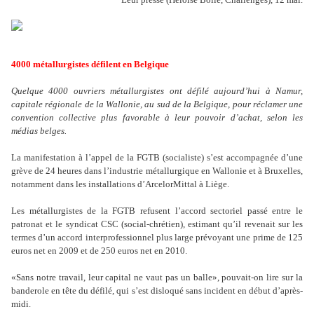
4
000 métallurgistes défilent en Belgique
Quelque 4000 ouvriers métallurgistes ont défilé aujourd
’
hui à Namur,
capitale régionale de la Wallonie, au sud de la Belgique, pour réclamer une
convention collective plus favorable à leur pouvoir d
’
achat, selon les
médias belges.
La manifestation à l
’
appel de la FGTB (socialiste) s
’
est accompagnée d
’
une
grève de 24 heures dans l
’
industrie métallurgique en Wallonie et à Bruxelles,
notamment dans les installations d
’
ArcelorMittal à Liège.
Les métallurgistes de la FGTB refusent l
’
accord sectoriel passé entre le
patronat et le syndicat CSC (social-chrétien), estimant qu
’
il revenait sur les
termes d
’
un accord interprofessionnel plus large prévoyant une prime de 125
euros net en 2009 et de 250 euros net en 2010.
«Sans notre travail, leur capital ne vaut pas un balle», pouvait-on lire sur la
banderole en tête du défilé, qui s
’
est disloqué sans incident en début d
’
après-
midi.