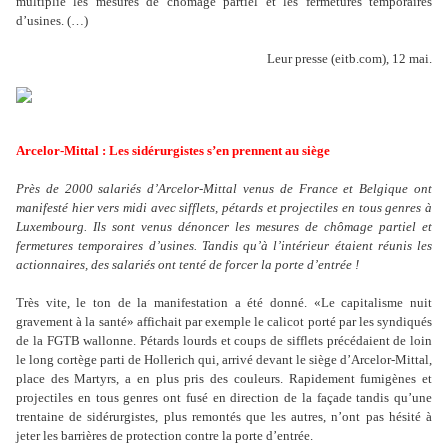
multiplie les mesures de chômage partiel et les fermetures temporaires
d
’
usines. (…)
Leur presse (eitb.com), 12 mai.
Arcelor-Mittal : Les sidérurgistes s
’
en prennent au siège
Près de 2000 salariés d
’
Arcelor-Mittal venus de France et Belgique ont
manifesté hier vers midi avec sifflets, pétards et projectiles en tous genres à
Luxembourg. Ils sont venus dénoncer les mesures de chômage partiel et
fermetures temporaires d
’
usines. Tandis qu
’
à l
’
intérieur étaient réunis les
actionnaires, des salariés ont tenté de forcer la porte d
’
entrée !
Très vite, le ton de la manifestation a été donné. «Le capitalisme nuit
gravement à la santé» affichait par exemple le calicot porté par les syndiqués
de la FGTB wallonne. Pétards lourds et coups de sifflets précédaient de loin
le long cortège parti de Hollerich qui, arrivé devant le siège d
’
Arcelor-Mittal,
place des Martyrs, a en plus pris des couleurs. Rapidement fumigènes et
projectiles en tous genres ont fusé en direction de la façade tandis qu
’
une
trentaine de sidérurgistes, plus remontés que les autres, n
’
ont pas hésité à
jeter les barrières de protection contre la porte d
’
entrée.