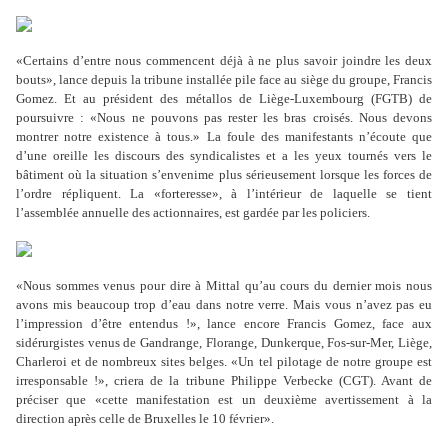
«Certains d
’
entre nous commencent déjà à ne plus savoir joindre les deux
bouts», lance depuis la tribune installée pile face au siège du groupe, Francis
Gomez. Et au président des métallos de Liège-Luxembourg (FGTB) de
poursuivre : «Nous ne pouvons pas rester les bras croisés. Nous devons
montrer notre existence à tous.» La foule des manifestants n
’
écoute que
d
’
une oreille les discours des syndicalistes et a les yeux tournés vers le
bâtiment où la situation s
’
envenime plus sérieusement lorsque les forces de
l
’
ordre répliquent. La «forteresse», à l
’
intérieur de laquelle se tient
l
’
assemblée annuelle des actionnaires, est gardée par les policiers.
«Nous sommes venus pour dire à Mittal qu
’
au cours du dernier mois nous
avons mis beaucoup trop d
’
eau dans notre verre. Mais vous n
’
avez pas eu
l
’
impression d
’
être entendus !», lance encore Francis Gomez, face aux
sidérurgistes venus de Gandrange, Florange, Dunkerque, Fos-sur-Mer, Liège,
Charleroi et de nombreux sites belges. «Un tel pilotage de notre groupe est
irresponsable !», criera de la tribune Philippe Verbecke (CGT). Avant de
préciser que «cette manifestation est un deuxième avertissement à la
direction après celle de Bruxelles le 10 février».