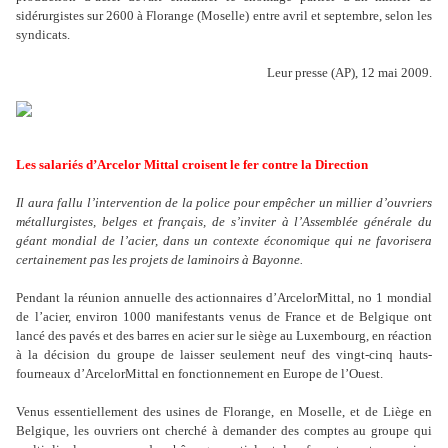
sidérurgistes sur 2600 à Florange (Moselle) entre avril et septembre, selon les
syndicats.
Leur presse (AP), 12 mai 2009.
Les salariés d’Arcelor Mittal croisent le fer contre la Direction
Il aura fallu l
’
intervention de la police pour empêcher un millier d
’
ouvriers
métallurgistes, belges et français, de s
’
inviter à l
’
Assemblée générale du
géant mondial de l
’
acier, dans un contexte économique qui ne favorisera
certainement pas les projets de laminoirs à Bayonne.
Pendant la réunion annuelle des actionnaires d
’
ArcelorMittal, no 1 mondial
de
l’
acier, environ 1000 manifestants venus de France et de Belgique ont
lancé des pavés et des barres en acier sur le siège au Luxembourg, en réaction
à la décision du groupe de laisser seulement neuf des vingt-cinq hauts-
fourneaux d
’
ArcelorMittal en fonctionnement en Europe de l
’
Ouest.
Venus essentiellement des usines de Florange, en Moselle, et de Liège en
Belgique, les ouvriers ont cherché à demander des comptes au groupe qui