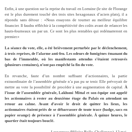
Enfin, à une question sur la reprise du travail en Lorraine (le site de Florange
est le plus durement touché des trois sites hexagonaux d
’
aciers plats), il a
répondu sans détour : «Nous essayons de tourner au meilleur équilibre
financier. Il faudra réfléchir à la compétitivité des coûts avant de relancer les
hauts-fourneaux un par un. Ce sont les plus rentables qui redémarreront en
premier.»
La séance du vote, elle, a été brièvement perturbée par le déclenchement,
à trois reprises, de l
’
alarme anti-feu. Les odeurs de fumigènes émanant du
bas de l
’
immeuble, où les manifestants attendus s
’
étaient retrouvés
(plusieurs centaines), n
’
ont pas empêché la fin du vote.
En revanche, faute d
’
un nombre suffisant d
’
actionnaires, la partie
extraordinaire de l
’
assemblée générale n
’
a pas pu se tenir. Elle prévoyait de
mettre au vote la possibilité de procéder à une augmentation de capital.
À
l
’
issue de l
’
assemblée générale, Lakhsmi Mittal et son équipe ont appelé
les actionnaires à rester au deuxième étage du Palais en attendant un
retour au calme. Avant d
’
avoir le droit de quitter les lieux, les
actionnaires étaient priés de se débarrasser de toute trace (badge, sacs en
papier orange) de présence à l
’
assemblée générale. À quinze heures, le
quartier était toujours bouclé.
Leur presse (Héloïse Bolle, Challenges), 12 mai.