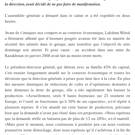
la direction, avait décidé de ne pas faire de manifestation.
L
’
assemblée générale a démarré dans le calme et a été expédiée en deux
heures.
Avant de s
’
attaquer aux comptes et au contexte économique, Lakshmi Mittal
a fièrement affirmé que d
’
énormes progrès avaient été faits en matière de
sécurité des salariés dans le groupe, sans toutefois que l
’
objectif de zéro
dommage soit atteint. Et pour cause : un accident dans une mine du
Kazakhstan en janvier 2008 avait fait au moins trente morts.
Le président-directeur général, qui détient avec sa famille 43% du capital,
s
’
est ensuite longuement attardé sur le contexte économique et toutes les
décisions que la direction générale a prises pour faire face à la crise. En plus
des mesures drastiques de réductions de coûts et d
’
opérations destinées à
faire diminuer la dette du groupe, elle a très rapidement fait baisser la
production. «Actuellement, seuls 9 hauts fourneaux sur 25 tournent en
Europe, et l
’
outil ne fonctionne qu
’
à 50% de ses capacités», a-t-il répété à
plusieurs reprises. Il s
’
est attardé sur cette baisse de production, précisant
bien que la demande n
’
avait pas chuté dans ces proportions. «Nous espérons
que la demande réelle ne baissera pas de plus de 15 ou 20%», a-t-il martelé.
«Mais pour le moment, nous continuons à produire peu car nous voulons
poursuivre notre déstockage, dont nous espérons qu
’
il s
’
achèvera à la fin du