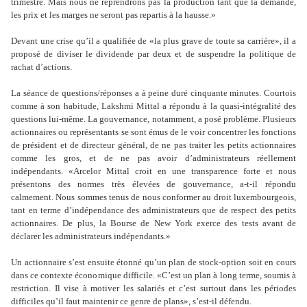
trimestre. Mais nous ne reprendrons pas la production tant que la demande,
les prix et les marges ne seront pas repartis à la hausse.»
Devant une crise qu
’
il a qualifiée de «la plus grave de toute sa carrière», il a
proposé de diviser le dividende par deux et de suspendre la politique de
rachat d
’
actions.
La séance de questions/réponses a à peine duré cinquante minutes. Courtois
comme à son habitude, Lakshmi Mittal a répondu à la quasi-intégralité des
questions lui-même. La gouvernance, notamment, a posé problème. Plusieurs
actionnaires ou représentants se sont émus de le voir concentrer les fonctions
de président et de directeur général, de ne pas traiter les petits actionnaires
comme les gros, et de ne pas avoir d
’
administrateurs réellement
indépendants. «Arcelor Mittal croit en une transparence forte et nous
présentons des normes très élevées de gouvernance, a-t-il répondu
calmement. Nous sommes tenus de nous conformer au droit luxembourgeois,
tant en terme d
’
indépendance des administrateurs que de respect des petits
actionnaires. De plus, la Bourse de New York exerce des tests avant de
déclarer les administrateurs indépendants.»
Un actionnaire s
’
est ensuite étonné qu
’
un plan de stock-option soit en cours
dans ce contexte économique difficile. «C
’
est un plan à long terme, soumis à
restriction. Il vise à motiver les salariés et c
’
est surtout dans les périodes
difficiles qu
’
il faut maintenir ce genre de plans», s
’
est-il défendu.