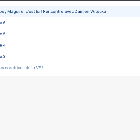
bey Maguire, c'est lui ! Rencontre avec Damien Witecka
e 6
e 5
e 4
e 3
s créatrices de la VF !
e 2
e 1
e Mektoub My Love arrive enfin ! Rencontre avec Shaïn Boumedine et Sal
i : après Toni en famille
elle réalise le bouleversant Dites lui que je l'aime
ais ! Rencontre autour de Vie privée de Rebecca Zlotowski