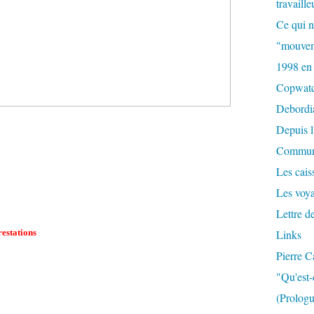
travaille
Ce qui n
"mouvem
1998 en
Copwat
Debordi
Depuis l
Commun
Les caiss
Les voy
Lettre d
restations
Links
Pierre C
"Qu'est-
(Prologu