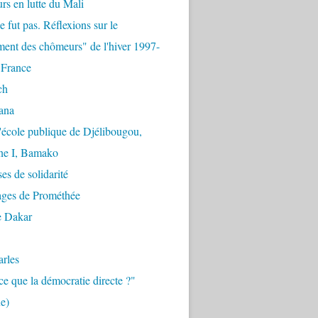
urs en lutte du Mali
e fut pas. Réflexions sur le
ent des chômeurs" de l'hiver 1997-
 France
ch
ana
'école publique de Djélibougou,
e I, Bamako
es de solidarité
ages de Prométhée
e Dakar
arles
ce que la démocratie directe ?"
e)