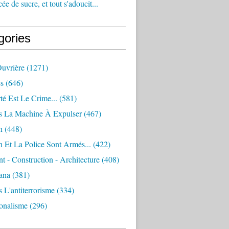
e de sucre, et tout s'adoucit...
gories
Ouvrière
(1271)
s
(646)
té Est Le Crime...
(581)
s La Machine À Expulser
(467)
n
(448)
 Et La Police Sont Armés...
(422)
 - Construction - Architecture
(408)
ana
(381)
 L'antiterrorisme
(334)
ionalisme
(296)