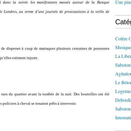
Une pincé
i dans la soirée les manifestants massés autour de la Banque
de Londres, au terme d
’
une journée de protestations à la veille de
Caté
Colère 
Musique
é de disperser à coup de matraques plusieurs centaines de personnes
La Liber
qu
’
elles estiment injuste.
Saboton
Agitatio
Le Béton
Logement
 rues du quartier avant la tombée de la nuit. Des bouteilles ont été
Debordi
 policiers à cheval se tenaient prêts à intervenir.
Sabotons
Internat