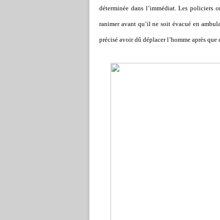
déterminée dans l
’
immédiat. Les policiers o
ranimer avant qu
’
il ne soit évacué en ambula
précisé avoir dû déplacer l
’
homme après que de